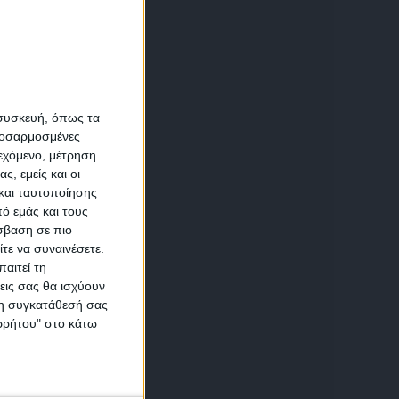
ί
ε
α
 συσκευή, όπως τα
προσαρμοσμένες
ιεχόμενο, μέτρηση
αση
ς, εμείς και οι
έπληξε
και ταυτοποίησης
ό εμάς και τους
σβαση σε πιο
τε να συναινέσετε.
αιτεί τη
εις σας θα ισχύουν
 τη συγκατάθεσή σας
ικών
ία
ορρήτου" στο κάτω
ω σε