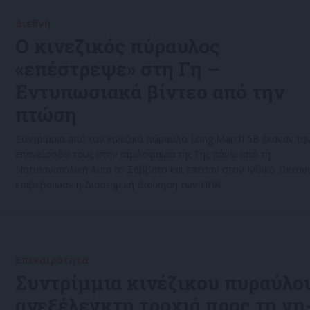
Διεθνή
30/07/2022
Ο κινεζικός πύραυλος
«επέστρεψε» στη Γη –
Εντυπωσιακά βίντεο από την
πτώση
Συντρίμμια από τον κινεζικό πύραυλο Long March 5B έκαναν τη
επανείσοδο τους στην ατμόσφαιρα της Γης πάνω από τη
Νοτιοανατολική Ασία το Σάββατο και έπεσαν στον Ινδικό Ωκεαν
επιβεβαίωσε η Διαστημική Διοίκηση των ΗΠΑ.
Επικαιρότητα
29/07/2022
Συντρίμμια κινέζικου πυραύλο
ανεξέλεγκτη τροχιά προς τη γη