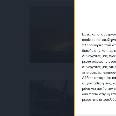
Εμείς και οι συνεργ
cookies, και επεξε
πληροφορίες που απο
διαφήμισης και περι
συνεργάτες μας ενδέ
NEW
μέσω σάρωσης συσκευ
συνεργάτες μας όπω
λεπτομερείς πληροφορ
Λάβετε υπόψη ότι κά
συγκατάθεσή σας, αλ
μόνο για αυτόν τον 
Συμ
ανά πάσα στιγμή επι
δεδο
μέρος της ιστοσελίδα