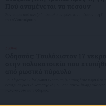
Πού αναμένεται να πέσουν
Συντρίμμια από κινεζικό πύραυλο αναμένεται να πέσουν στη Γη
το Σαββατοκύριακο.
Διεθνή
01/07/2022
Οδησσός: Τουλάχιστον 17 νεκρο
στην πολυκατοικία που χτυπήθ
από ρωσικό πύραυλο
Τουλάχιστον 17 άνθρωποι έχασαν τη ζωή τους όταν πύραυλος 
εκτόξευσε ρωσικό «στρατηγικό βομβαρδιστικό» έπληξε 9ώροφη
πολυκατοικία στην Οδησσό.