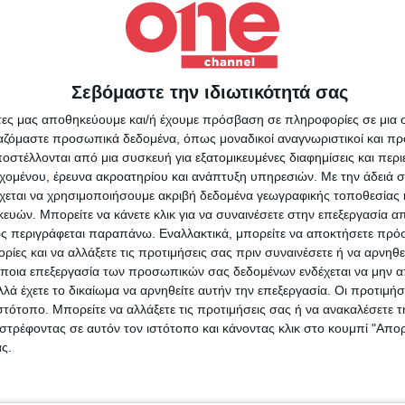
Διεθνή
01/07/2022
Οδησσός: Τουλάχιστον 14 νεκρο
σε πολυκατοικία που χτυπήθηκ
Σεβόμαστε την ιδιωτικότητά σας
Για να ενημερώνεστε πάντ
από ρωσικό πύραυλο
άτες μας αποθηκεύουμε και/ή έχουμε πρόσβαση σε πληροφορίες σε μια
πρώτοι!
ργαζόμαστε προσωπικά δεδομένα, όπως μοναδικοί αναγνωριστικοί και 
στέλλονται από μια συσκευή για εξατομικευμένες διαφημίσεις και περ
Τουλάχιστον δεκατέσσερις άνθρωποι έχασαν τη ζωή τους όταν
Κάνε εγγραφή στο Newsletter μας και απόκτησε πρόσβ
εχομένου, έρευνα ακροατηρίου και ανάπτυξη υπηρεσιών.
Με την άδειά σα
πύραυλος που εκτόξευσε ρωσικό «στρατηγικό βομβαρδιστικό» 
στα νέα πριν από όλους τους άλλους.
χεται να χρησιμοποιήσουμε ακριβή δεδομένα γεωγραφικής τοποθεσίας 
9ώροφη πολυκατοικία στην Οδησσό.
SLETTER
ών. Μπορείτε να κάνετε κλικ για να συναινέσετε στην επεξεργασία απ
ς περιγράφεται παραπάνω. Εναλλακτικά, μπορείτε να αποκτήσετε πρό
ίες και να αλλάξετε τις προτιμήσεις σας πριν συναινέσετε ή να αρνηθεί
ποια επεξεργασία των προσωπικών σας δεδομένων ενδέχεται να μην απ
λά έχετε το δικαίωμα να αρνηθείτε αυτήν την επεξεργασία. Οι προτιμήσ
Διεθνή
27/06/2022
ιστότοπο. Μπορείτε να αλλάξετε τις προτιμήσεις σας ή να ανακαλέσετε
φωνώ με τους Όρους χρήσης και την Πολιτική προστασίας προσωπ
Η Ρωσία κατηγορεί την Ουκραν
στρέφοντας σε αυτόν τον ιστότοπο και κάνοντας κλικ στο κουμπί "Απ
μένων
ς.
για το ότι πύραυλος έπεσε πάν
συγκρότημα κατοικιών