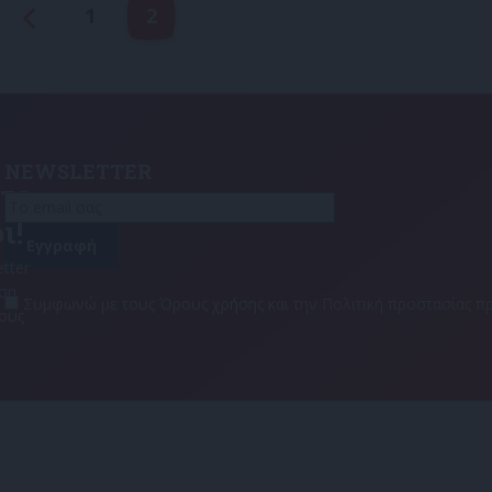
1
2
NEWSLETTER
τε
ι!
tter
αση
Συμφωνώ με τους Όρους χρήσης και την Πολιτική προστασίας
τους