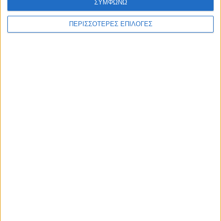
ΣΥΜΦΩΝΩ
ΠΕΡΙΣΣΟΤΕΡΕΣ ΕΠΙΛΟΓΕΣ
Επικαιρότητα
13/05/2022
Προσφυγή του Δημοσίου κατά της Novartis για
να διεκδικήσει αποζημίωση
Ο Υπουργός Υγείας, Θάνος Πλεύρης, κινεί τις διαδικασίες για την
αποζημίωση του Ελληνικού Δημοσίου από την εταιρεία
Novartis.