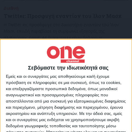
Διεθνή
13/07/2022
Twitter: Προσφυγή εναντίον του Ίλον Μασκ
Η Twitter Inc προσέφυγε στο δικαστήριο εναντίον του Ίλον
Μασκ, επειδή παραβίασε τη συμφωνία εξαγοράς της
πλατφόρμας έναντι 44 δισεκατομμυρίων δολαρίων.
Σεβόμαστε την ιδιωτικότητά σας
Εμείς και οι συνεργάτες μας αποθηκεύουμε και/ή έχουμε
πρόσβαση σε πληροφορίες σε μια συσκευή, όπως τα cookies,
και επεξεργαζόμαστε προσωπικά δεδομένα, όπως μοναδικοί
αναγνωριστικοί και προσαρμοσμένες πληροφορίες που
αποστέλλονται από μια συσκευή για εξατομικευμένες διαφημίσεις
και περιεχόμενο, μέτρηση διαφήμισης και περιεχομένου, έρευνα
ακροατηρίου και ανάπτυξη υπηρεσιών.
Με την άδειά σας, εμείς
και οι συνεργάτες μας ενδέχεται να χρησιμοποιήσουμε ακριβή
δεδομένα γεωγραφικής τοποθεσίας και ταυτοποίησης μέσω