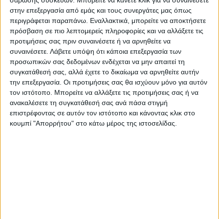
σάρωσης συσκευών. Μπορείτε να κάνετε κλικ για να συναινέσετε
στην επεξεργασία από εμάς και τους συνεργάτες μας όπως
Επικαιρότητα
28/06/2022
περιγράφεται παραπάνω. Εναλλακτικά, μπορείτε να αποκτήσετε
πρόσβαση σε πιο λεπτομερείς πληροφορίες και να αλλάξετε τις
Οικονόμου: Θα γίνει σύντομα προσφυγή για το
προτιμήσεις σας πριν συναινέσετε ή να αρνηθείτε να
«turkaegean»
συναινέσετε.
Λάβετε υπόψη ότι κάποια επεξεργασία των
Προσφυγή για το εμπορικό σήμα Turkaegean προανήγγειλε ο
προσωπικών σας δεδομένων ενδέχεται να μην απαιτεί τη
κυβερνητικός εκπρόσωπος, Γιάννης Οικονόμου.
συγκατάθεσή σας, αλλά έχετε το δικαίωμα να αρνηθείτε αυτήν
την επεξεργασία. Οι προτιμήσεις σας θα ισχύουν μόνο για αυτόν
τον ιστότοπο. Μπορείτε να αλλάξετε τις προτιμήσεις σας ή να
ανακαλέσετε τη συγκατάθεσή σας ανά πάσα στιγμή
επιστρέφοντας σε αυτόν τον ιστότοπο και κάνοντας κλικ στο
κουμπί "Απορρήτου" στο κάτω μέρος της ιστοσελίδας.