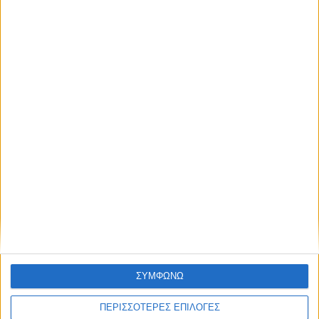
NEWSLETTER
απόκτησε πρόσβαση στα νέα πριν από
όλους τους άλλους.
NEWSLETTER
Συμφωνώ με τους Όρους χρήσης και την Πολιτική
προστασίας προσωπικών δεδομένων
Συμφωνώ με τους Όρους χρήσης και την
Πολιτική προστασίας προσωπικών
δεδομένων
ΣΥΜΦΩΝΩ
ΠΕΡΙΣΣΟΤΕΡΕΣ ΕΠΙΛΟΓΕΣ