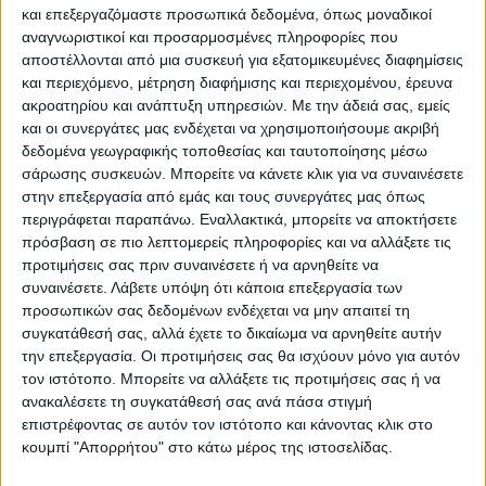
και επεξεργαζόμαστε προσωπικά δεδομένα, όπως μοναδικοί
Επικαιρότητα
10/11/2022
αναγνωριστικοί και προσαρμοσμένες πληροφορίες που
Στη Βουλή το νομοσχέδιο για το ειδικό ποινικό
αποστέλλονται από μια συσκευή για εξατομικευμένες διαφημίσεις
μητρώο αδικημάτων σε βάρος ανηλίκων
και περιεχόμενο, μέτρηση διαφήμισης και περιεχομένου, έρευνα
ακροατηρίου και ανάπτυξη υπηρεσιών.
Με την άδειά σας, εμείς
Κατατέθηκε σήμερα το νομοσχέδιο του Υπουργείου
και οι συνεργάτες μας ενδέχεται να χρησιμοποιήσουμε ακριβή
Δικαιοσύνης
δεδομένα γεωγραφικής τοποθεσίας και ταυτοποίησης μέσω
σάρωσης συσκευών. Μπορείτε να κάνετε κλικ για να συναινέσετε
στην επεξεργασία από εμάς και τους συνεργάτες μας όπως
περιγράφεται παραπάνω. Εναλλακτικά, μπορείτε να αποκτήσετε
πρόσβαση σε πιο λεπτομερείς πληροφορίες και να αλλάξετε τις
προτιμήσεις σας πριν συναινέσετε ή να αρνηθείτε να
συναινέσετε.
Λάβετε υπόψη ότι κάποια επεξεργασία των
προσωπικών σας δεδομένων ενδέχεται να μην απαιτεί τη
συγκατάθεσή σας, αλλά έχετε το δικαίωμα να αρνηθείτε αυτήν
την επεξεργασία. Οι προτιμήσεις σας θα ισχύουν μόνο για αυτόν
τον ιστότοπο. Μπορείτε να αλλάξετε τις προτιμήσεις σας ή να
Για να ενημερώνεστε πάντα πρώτοι!
ανακαλέσετε τη συγκατάθεσή σας ανά πάσα στιγμή
Για να ενημερώνεστε πάντα
Κάνε εγγραφή στο Newsletter μας και απόκτησε
επιστρέφοντας σε αυτόν τον ιστότοπο και κάνοντας κλικ στο
πρώτοι!
πρόσβαση στα νέα πριν από όλους τους άλλους.
κουμπί "Απορρήτου" στο κάτω μέρος της ιστοσελίδας.
Κάνε εγγραφή στο Newsletter μας και