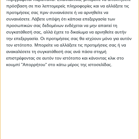
πρόσβαση σε πιο λεπτομερείς πληροφορίες και να αλλάξετε τις
προτιμήσεις σας πριν συναινέσετε ή να αρνηθείτε να
συναινέσετε.
Λάβετε υπόψη ότι κάποια επεξεργασία των
προσωπικών σας δεδομένων ενδέχεται να μην απαιτεί τη
συγκατάθεσή σας, αλλά έχετε το δικαίωμα να αρνηθείτε αυτήν
Πολιτική
05/12/2024
την επεξεργασία. Οι προτιμήσεις σας θα ισχύουν μόνο για αυτόν
Τσουκαλάς: «Η κυβέρνηση σήμερα δεν φέρνει
τον ιστότοπο. Μπορείτε να αλλάξετε τις προτιμήσεις σας ή να
την ευρωπαϊκή οδηγία στο Κοινοβούλιο, αλλά
ανακαλέσετε τη συγκατάθεσή σας ανά πάσα στιγμή
μία κολοβή εκδοχή της»
επιστρέφοντας σε αυτόν τον ιστότοπο και κάνοντας κλικ στο
«Οι πολιτικές δυνάμεις, ανεξαρτήτως διαφορών, οφείλουν να
κουμπί "Απορρήτου" στο κάτω μέρος της ιστοσελίδας.
συζητούν και η χώρα να μην είναι βουτηγμένη στην τοξικότητα,
η οποία γεννήθηκε…