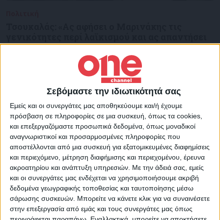
Πολιτική
19/12/2024
Τσουκαλάς: «Ας αφήσει ο Μαρινάκης τις
γενικότητες περί λαϊκισμού και ας απαντήσει
γιατί η κυβέρνηση απορρίπτει την τροπολογία
του ΠΑΣΟΚ»
«Ας αφήσει ο κ. Μαρινάκης τις γενικότητες περί λαϊκισμού και ας
απαντήσει επιτέλους επί της ουσίας, γιατί η κυβέρνηση
Σεβόμαστε την ιδιωτικότητά σας
απορρίπτει…
Εμείς και οι συνεργάτες μας αποθηκεύουμε και/ή έχουμε
πρόσβαση σε πληροφορίες σε μια συσκευή, όπως τα cookies,
και επεξεργαζόμαστε προσωπικά δεδομένα, όπως μοναδικοί
αναγνωριστικοί και προσαρμοσμένες πληροφορίες που
αποστέλλονται από μια συσκευή για εξατομικευμένες διαφημίσεις
και περιεχόμενο, μέτρηση διαφήμισης και περιεχομένου, έρευνα
ακροατηρίου και ανάπτυξη υπηρεσιών.
Με την άδειά σας, εμείς
και οι συνεργάτες μας ενδέχεται να χρησιμοποιήσουμε ακριβή
δεδομένα γεωγραφικής τοποθεσίας και ταυτοποίησης μέσω
σάρωσης συσκευών. Μπορείτε να κάνετε κλικ για να συναινέσετε
στην επεξεργασία από εμάς και τους συνεργάτες μας όπως
περιγράφεται παραπάνω. Εναλλακτικά, μπορείτε να αποκτήσετε