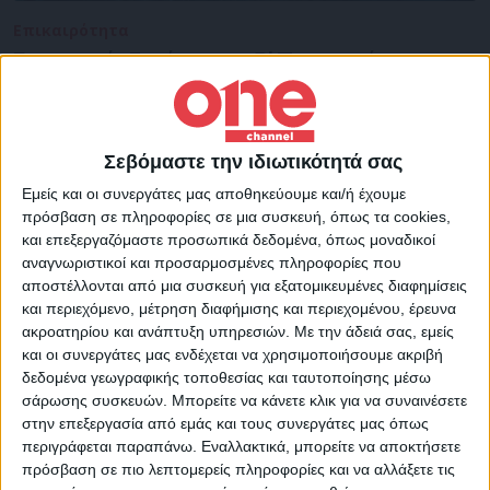
Επικαιρότητα
16/10/2022
Γερμανικό «Στούκα» του Β’ Παγκοσμίου
Πολέμου στα νερά της Καρπάθου [photo]
Είχε αποστολή τον βομβαρδισμό της βρετανικής ναυτικής
δύναμης
Σεβόμαστε την ιδιωτικότητά σας
Εμείς και οι συνεργάτες μας αποθηκεύουμε και/ή έχουμε
πρόσβαση σε πληροφορίες σε μια συσκευή, όπως τα cookies,
και επεξεργαζόμαστε προσωπικά δεδομένα, όπως μοναδικοί
αναγνωριστικοί και προσαρμοσμένες πληροφορίες που
αποστέλλονται από μια συσκευή για εξατομικευμένες διαφημίσεις
και περιεχόμενο, μέτρηση διαφήμισης και περιεχομένου, έρευνα
ακροατηρίου και ανάπτυξη υπηρεσιών.
Με την άδειά σας, εμείς
και οι συνεργάτες μας ενδέχεται να χρησιμοποιήσουμε ακριβή
δεδομένα γεωγραφικής τοποθεσίας και ταυτοποίησης μέσω
σάρωσης συσκευών. Μπορείτε να κάνετε κλικ για να συναινέσετε
στην επεξεργασία από εμάς και τους συνεργάτες μας όπως
περιγράφεται παραπάνω. Εναλλακτικά, μπορείτε να αποκτήσετε
πρόσβαση σε πιο λεπτομερείς πληροφορίες και να αλλάξετε τις