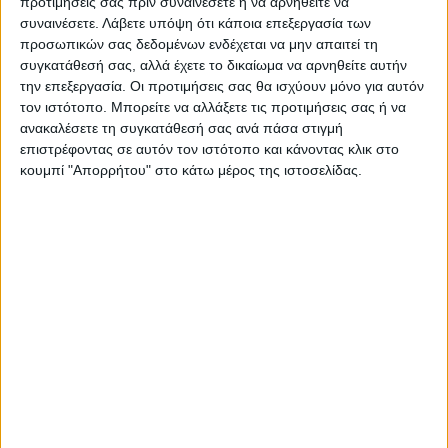
προτιμήσεις σας πριν συναινέσετε ή να αρνηθείτε να
συναινέσετε.
Λάβετε υπόψη ότι κάποια επεξεργασία των
Επικαιρότητα
15/10/2022
προσωπικών σας δεδομένων ενδέχεται να μην απαιτεί τη
Μήνυμα του 112 στους κατοίκους της
συγκατάθεσή σας, αλλά έχετε το δικαίωμα να αρνηθείτε αυτήν
Καρπάθου και της Κάσου για πιθανά
την επεξεργασία. Οι προτιμήσεις σας θα ισχύουν μόνο για αυτόν
επικίνδυνα καιρικά φαινόμενα
τον ιστότοπο. Μπορείτε να αλλάξετε τις προτιμήσεις σας ή να
ανακαλέσετε τη συγκατάθεσή σας ανά πάσα στιγμή
Το μήνυμα καλεί τους κατοίκους να αποφεύγουν τις άσκοπες
επιστρέφοντας σε αυτόν τον ιστότοπο και κάνοντας κλικ στο
μετακινήσεις.
κουμπί "Απορρήτου" στο κάτω μέρος της ιστοσελίδας.