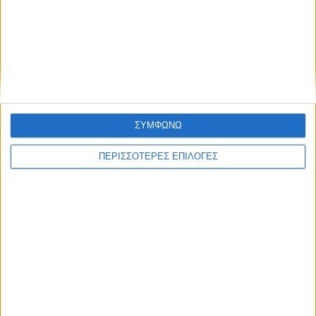
Πολιτική προστασίας προσωπικών
δεδομένων
Επικαιρότητα
28/06/2022
Διάσωση 220 μεταναστών νότια της Καρπάθου
Στην επιχείρηση συμμετείχαν τέσσερα πλοία, ενώ οι μετανάστες
αναμένεται να μεταφερθούν το μεσημέρι στην Κω.
ΣΥΜΦΩΝΩ
ΠΕΡΙΣΣΟΤΕΡΕΣ ΕΠΙΛΟΓΕΣ
Για να ενημερώνεστε πάντα πρώτοι!
Κάνε εγγραφή στο Newsletter μας και απόκτησε
πρόσβαση στα νέα πριν από όλους τους άλλους.