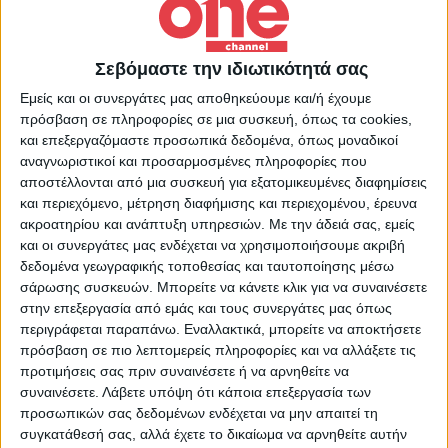
Διεθνή
11/06/2022
Πτώση ελικοπτέρου στην Ιταλία – 7 νεκροί
Σεβόμαστε την ιδιωτικότητά σας
Το ελικόπτερο κατέπεσε σε ορεινή περιοχή των Απενίνων, η
Εμείς και οι συνεργάτες μας αποθηκεύουμε και/ή έχουμε
οποία βρίσκεται στα σύνορα των περιφερειών της Τοσκάνης και
πρόσβαση σε πληροφορίες σε μια συσκευή, όπως τα cookies,
της Εμίλια Ρομάνια.
και επεξεργαζόμαστε προσωπικά δεδομένα, όπως μοναδικοί
αναγνωριστικοί και προσαρμοσμένες πληροφορίες που
αποστέλλονται από μια συσκευή για εξατομικευμένες διαφημίσεις
και περιεχόμενο, μέτρηση διαφήμισης και περιεχομένου, έρευνα
ακροατηρίου και ανάπτυξη υπηρεσιών.
Με την άδειά σας, εμείς
και οι συνεργάτες μας ενδέχεται να χρησιμοποιήσουμε ακριβή
δεδομένα γεωγραφικής τοποθεσίας και ταυτοποίησης μέσω
σάρωσης συσκευών. Μπορείτε να κάνετε κλικ για να συναινέσετε
στην επεξεργασία από εμάς και τους συνεργάτες μας όπως
περιγράφεται παραπάνω. Εναλλακτικά, μπορείτε να αποκτήσετε
πρόσβαση σε πιο λεπτομερείς πληροφορίες και να αλλάξετε τις
προτιμήσεις σας πριν συναινέσετε ή να αρνηθείτε να
συναινέσετε.
Λάβετε υπόψη ότι κάποια επεξεργασία των
προσωπικών σας δεδομένων ενδέχεται να μην απαιτεί τη
συγκατάθεσή σας, αλλά έχετε το δικαίωμα να αρνηθείτε αυτήν