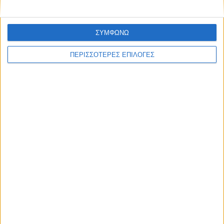
ΣΥΜΦΩΝΩ
ΠΕΡΙΣΣΟΤΕΡΕΣ ΕΠΙΛΟΓΕΣ
Επικαιρότητα
20/05/2022
Netflix: Καταβάλλει 55,8 εκατ. ευρώ στην
Ιταλία για φορολογική διαμάχη
Η Netflix κατέληξε σε συμβιβασμό για φορολογική διαμάχη
στην Ιταλία, όπως μετέδωσε το Reuters.