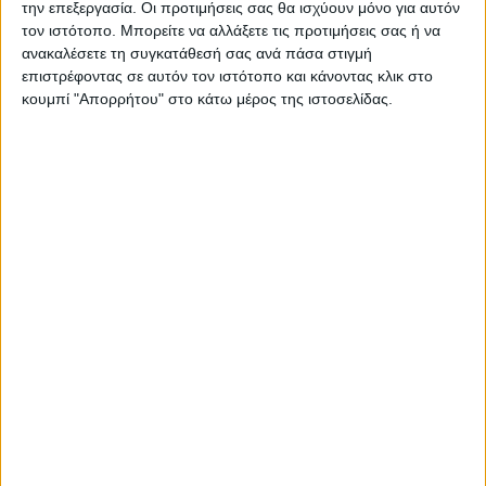
την επεξεργασία. Οι προτιμήσεις σας θα ισχύουν μόνο για αυτόν
τον ιστότοπο. Μπορείτε να αλλάξετε τις προτιμήσεις σας ή να
ανακαλέσετε τη συγκατάθεσή σας ανά πάσα στιγμή
Διεθνή
05/06/2022
επιστρέφοντας σε αυτόν τον ιστότοπο και κάνοντας κλικ στο
Ντι Μάιο: Καμία εκστρατεία κατά της Ρωσίας
κουμπί "Απορρήτου" στο κάτω μέρος της ιστοσελίδας.
Ο Ιταλός υπουργός Εξωτερικών, Λουίτζι Ντι Μάιο,
τοποθετήθηκε σχετικά με τον τρόπο που τα μέσα ενημέρωσης
στη χώρα του παρουσιάζουν τς ειδήσεις για τον πόλεμο στην
Ουκρανία.