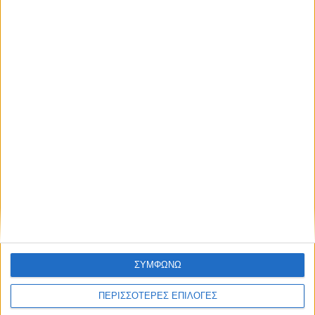
απόκτησε πρόσβαση στα νέα πριν από
όλους τους άλλους.
NEWSLETTER
Συμφωνώ με τους Όρους χρήσης και την Πολιτική
προστασίας προσωπικών δεδομένων
Συμφωνώ με τους Όρους χρήσης και την
Πολιτική προστασίας προσωπικών
δεδομένων
ΣΥΜΦΩΝΩ
ΠΕΡΙΣΣΟΤΕΡΕΣ ΕΠΙΛΟΓΕΣ