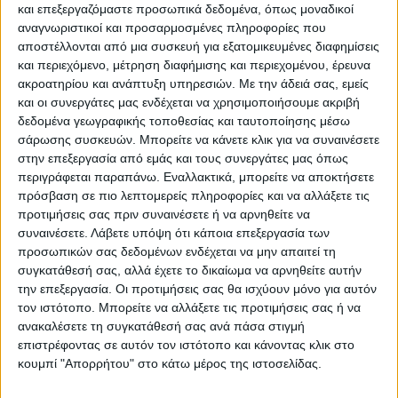
και επεξεργαζόμαστε προσωπικά δεδομένα, όπως μοναδικοί
Επικαιρότητα
23/10/2022
αναγνωριστικοί και προσαρμοσμένες πληροφορίες που
Υπόθεση Κολωνού: Γκαζάκια στην
αποστέλλονται από μια συσκευή για εξατομικευμένες διαφημίσεις
πολυκατοικία του Ηλία Μίχου
και περιεχόμενο, μέτρηση διαφήμισης και περιεχομένου, έρευνα
ακροατηρίου και ανάπτυξη υπηρεσιών.
Με την άδειά σας, εμείς
Προκλήθηκαν μικροφθορές στην είσοδο του κτιρίου.
και οι συνεργάτες μας ενδέχεται να χρησιμοποιήσουμε ακριβή
δεδομένα γεωγραφικής τοποθεσίας και ταυτοποίησης μέσω
σάρωσης συσκευών. Μπορείτε να κάνετε κλικ για να συναινέσετε
στην επεξεργασία από εμάς και τους συνεργάτες μας όπως
περιγράφεται παραπάνω. Εναλλακτικά, μπορείτε να αποκτήσετε
πρόσβαση σε πιο λεπτομερείς πληροφορίες και να αλλάξετε τις
προτιμήσεις σας πριν συναινέσετε ή να αρνηθείτε να
συναινέσετε.
Λάβετε υπόψη ότι κάποια επεξεργασία των
προσωπικών σας δεδομένων ενδέχεται να μην απαιτεί τη
συγκατάθεσή σας, αλλά έχετε το δικαίωμα να αρνηθείτε αυτήν
την επεξεργασία. Οι προτιμήσεις σας θα ισχύουν μόνο για αυτόν
Για να ενημερώνεστε πάντα πρώτοι!
τον ιστότοπο. Μπορείτε να αλλάξετε τις προτιμήσεις σας ή να
ανακαλέσετε τη συγκατάθεσή σας ανά πάσα στιγμή
Κάνε εγγραφή στο Newsletter μας και απόκτησε
Για να ενημερώνεστε πάντα
επιστρέφοντας σε αυτόν τον ιστότοπο και κάνοντας κλικ στο
πρόσβαση στα νέα πριν από όλους τους άλλους.
πρώτοι!
κουμπί "Απορρήτου" στο κάτω μέρος της ιστοσελίδας.
Κάνε εγγραφή στο Newsletter μας και
NEWSLETTER