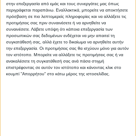
στην επεξεργασία από εμάς και τους συνεργάτες μας όπως
Επικαιρότητα
21/07/2022
περιγράφεται παραπάνω. Εναλλακτικά, μπορείτε να αποκτήσετε
ΓΣΕΕ: Πώς αμείβεται η 15η Αυγούστου
πρόσβαση σε πιο λεπτομερείς πληροφορίες και να αλλάξετε τις
προτιμήσεις σας πριν συναινέσετε ή να αρνηθείτε να
Διευκρινίσεις για τον τρόπο αμοιβής της 15ης Αυγούστου δίνει
συναινέσετε.
Λάβετε υπόψη ότι κάποια επεξεργασία των
η Γενική Συνομοσπονδία Εργατών Ελλάδας.
προσωπικών σας δεδομένων ενδέχεται να μην απαιτεί τη
συγκατάθεσή σας, αλλά έχετε το δικαίωμα να αρνηθείτε αυτήν
την επεξεργασία. Οι προτιμήσεις σας θα ισχύουν μόνο για αυτόν
τον ιστότοπο. Μπορείτε να αλλάξετε τις προτιμήσεις σας ή να
ανακαλέσετε τη συγκατάθεσή σας ανά πάσα στιγμή
επιστρέφοντας σε αυτόν τον ιστότοπο και κάνοντας κλικ στο
κουμπί "Απορρήτου" στο κάτω μέρος της ιστοσελίδας.