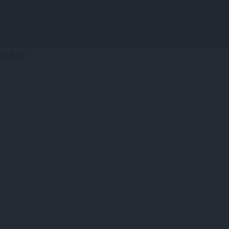
 άρθρα
ι