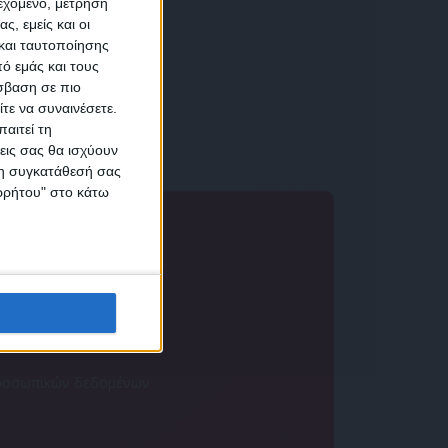
ιεχόμενο, μέτρηση
αση
ς, εμείς και οι
έστειλε
και ταυτοποίησης
ό εμάς και τους
σβαση σε πιο
τε να συναινέσετε.
αιτεί τη
εις σας θα ισχύουν
 τη συγκατάθεσή σας
ικών
ορρήτου" στο κάτω
 προσωπικών δεδομένων