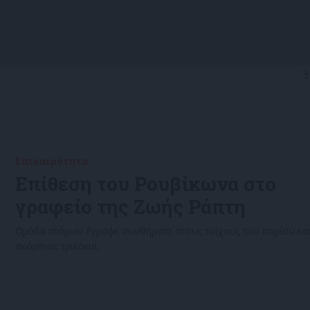
3
Επικαιρότητα
01/10/2022
Επίθεση του Ρουβίκωνα στο
γραφείο της Ζωής Ράπτη
Ομάδα ατόμων έγραψε συνθήματα στους τοίχους του κτιρίου κα
σκόρπισε τρικάκια.