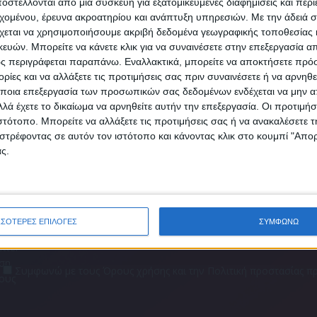
στέλλονται από μια συσκευή για εξατομικευμένες διαφημίσεις και περ
Κάνε εγγραφή στο Newsletter μας και απόκτησε πρόσβ
εχομένου, έρευνα ακροατηρίου και ανάπτυξη υπηρεσιών.
Με την άδειά σα
Επιστρέψτε στο γραφείο ή παραιτηθείτε, είναι το «μήνυμα» που 
στα νέα πριν από όλους τους άλλους.
χεται να χρησιμοποιήσουμε ακριβή δεδομένα γεωγραφικής τοποθεσίας 
στους υπαλλήλους της Tesla ο Ίλον Μασκ.
SLETTER
ών. Μπορείτε να κάνετε κλικ για να συναινέσετε στην επεξεργασία απ
ς περιγράφεται παραπάνω. Εναλλακτικά, μπορείτε να αποκτήσετε πρό
ίες και να αλλάξετε τις προτιμήσεις σας πριν συναινέσετε ή να αρνηθεί
ποια επεξεργασία των προσωπικών σας δεδομένων ενδέχεται να μην απ
λά έχετε το δικαίωμα να αρνηθείτε αυτήν την επεξεργασία. Οι προτιμήσ
ιστότοπο. Μπορείτε να αλλάξετε τις προτιμήσεις σας ή να ανακαλέσετε
φωνώ με τους Όρους χρήσης και την Πολιτική προστασίας προσωπ
στρέφοντας σε αυτόν τον ιστότοπο και κάνοντας κλικ στο κουμπί "Απ
μένων
ς.
NEWSLETTER
τε
ι!
ΣΣΟΤΕΡΕΣ ΕΠΙΛΟΓΕΣ
ΣΥΜΦΩΝΩ
tter
αση
Συμφωνώ με τους Όρους χρήσης και την Πολιτική προστασίας
τους