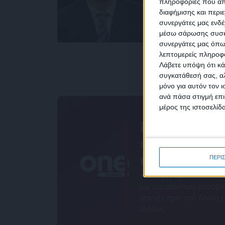
πληροφορίες που απο
διαφήμισης και περι
συνεργάτες μας ενδέ
NEW
μέσω σάρωσης συσκευ
συνεργάτες μας όπω
λεπτομερείς πληροφορ
Λάβετε υπόψη ότι κά
συγκατάθεσή σας, αλ
μόνο για αυτόν τον 
Συμ
ανά πάσα στιγμή επι
δεδο
μέρος της ιστοσελίδα
Για να
ενημερώνεσ
πάντα πρώτο
ΠΕΡΙ
Κάνε εγγραφή στο Newsle
μας και απόκτησε πρόσβ
στα νέα πριν από όλους 
άλλους.