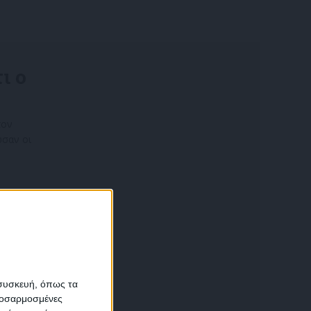
ι ο
τον
ωσαν οι
α
 συσκευή, όπως τα
προσαρμοσμένες