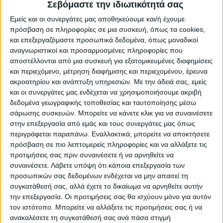
Σεβόμαστε την ιδιωτικότητά σας
Επικαιρότητα
18/08/2022
Εμείς και οι συνεργάτες μας αποθηκεύουμε και/ή έχουμε
Φλώρινα: Πυροβόλησαν και σκότωσαν τρεις
πρόσβαση σε πληροφορίες σε μια συσκευή, όπως τα cookies,
αρκούδες
και επεξεργαζόμαστε προσωπικά δεδομένα, όπως μοναδικοί
αναγνωριστικοί και προσαρμοσμένες πληροφορίες που
Τον τελευταίο μήνα τρεις αρκούδες έχουν σκοτωθεί στη
αποστέλλονται από μια συσκευή για εξατομικευμένες διαφημίσεις
Φλώρινα με πυροβόλο όπλο.
και περιεχόμενο, μέτρηση διαφήμισης και περιεχομένου, έρευνα
ακροατηρίου και ανάπτυξη υπηρεσιών.
Με την άδειά σας, εμείς
και οι συνεργάτες μας ενδέχεται να χρησιμοποιήσουμε ακριβή
δεδομένα γεωγραφικής τοποθεσίας και ταυτοποίησης μέσω
σάρωσης συσκευών. Μπορείτε να κάνετε κλικ για να συναινέσετε
στην επεξεργασία από εμάς και τους συνεργάτες μας όπως
περιγράφεται παραπάνω. Εναλλακτικά, μπορείτε να αποκτήσετε
πρόσβαση σε πιο λεπτομερείς πληροφορίες και να αλλάξετε τις
προτιμήσεις σας πριν συναινέσετε ή να αρνηθείτε να
συναινέσετε.
Λάβετε υπόψη ότι κάποια επεξεργασία των
προσωπικών σας δεδομένων ενδέχεται να μην απαιτεί τη
συγκατάθεσή σας, αλλά έχετε το δικαίωμα να αρνηθείτε αυτήν
την επεξεργασία. Οι προτιμήσεις σας θα ισχύουν μόνο για αυτόν
τον ιστότοπο. Μπορείτε να αλλάξετε τις προτιμήσεις σας ή να
ανακαλέσετε τη συγκατάθεσή σας ανά πάσα στιγμή