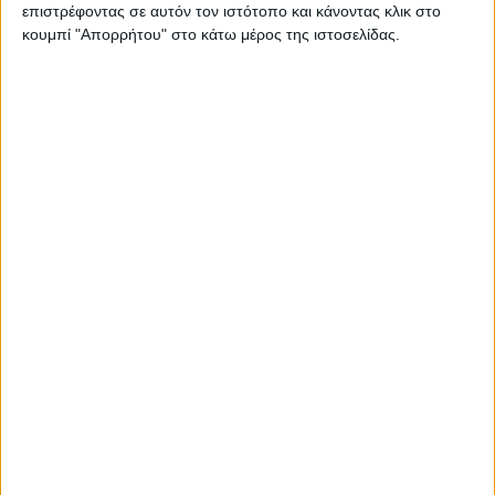
επιστρέφοντας σε αυτόν τον ιστότοπο και κάνοντας κλικ στο
Επικαιρότητα
13/08/2022
κουμπί "Απορρήτου" στο κάτω μέρος της ιστοσελίδας.
Φλώρινα: Από 16 Αυγούστου έως 4 Σεπτεμβρίου
οι εκδηλώσεις «Πολιτιστικό Καλοκαίρι 2022»
Οι εκδηλώσεις θα λάβουν χώρα στο Νέο Πάρκο, στην κεντρική
πλατεία Γ. Μόδη και παραποτάμια.
Για να ενημερώνεστε πάντα
πρώτοι!
Κάνε εγγραφή στο Newsletter μας και
απόκτησε πρόσβαση στα νέα πριν από
όλους τους άλλους.
NEWSLETTER
Για να ενημερώνεστε πάντα πρώτοι!
Κάνε εγγραφή στο Newsletter μας και απόκτησε
πρόσβαση στα νέα πριν από όλους τους άλλους.
Συμφωνώ με τους Όρους χρήσης και την