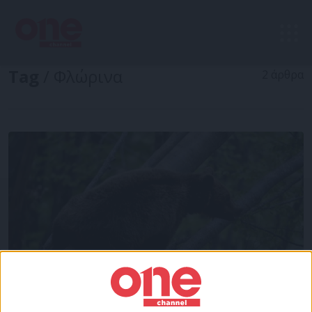
Tag
/ Φλώρινα
2 άρθρα