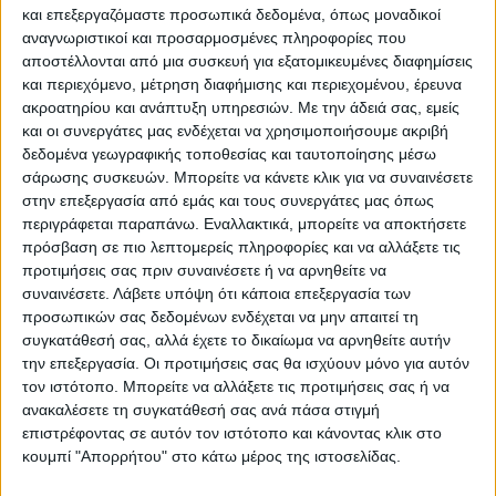
και επεξεργαζόμαστε προσωπικά δεδομένα, όπως μοναδικοί
Επικαιρότητα
02/10/2022
αναγνωριστικοί και προσαρμοσμένες πληροφορίες που
Άδωνις Γεωργιάδης: Πέρασε στους «16» του
αποστέλλονται από μια συσκευή για εξατομικευμένες διαφημίσεις
τουρνουά τένις Φιλοθέης [vid]
και περιεχόμενο, μέτρηση διαφήμισης και περιεχομένου, έρευνα
ακροατηρίου και ανάπτυξη υπηρεσιών.
Με την άδειά σας, εμείς
Ο Άδωνις Γεωργιάδης προκρίθηκε στους 16 μέσα από 128
και οι συνεργάτες μας ενδέχεται να χρησιμοποιήσουμε ακριβή
συμμετοχές συνολικά.
δεδομένα γεωγραφικής τοποθεσίας και ταυτοποίησης μέσω
σάρωσης συσκευών. Μπορείτε να κάνετε κλικ για να συναινέσετε
στην επεξεργασία από εμάς και τους συνεργάτες μας όπως
περιγράφεται παραπάνω. Εναλλακτικά, μπορείτε να αποκτήσετε
πρόσβαση σε πιο λεπτομερείς πληροφορίες και να αλλάξετε τις
προτιμήσεις σας πριν συναινέσετε ή να αρνηθείτε να
συναινέσετε.
Λάβετε υπόψη ότι κάποια επεξεργασία των
προσωπικών σας δεδομένων ενδέχεται να μην απαιτεί τη
συγκατάθεσή σας, αλλά έχετε το δικαίωμα να αρνηθείτε αυτήν
την επεξεργασία. Οι προτιμήσεις σας θα ισχύουν μόνο για αυτόν
τον ιστότοπο. Μπορείτε να αλλάξετε τις προτιμήσεις σας ή να
Για να ενημερώνεστε πάντα πρώτοι!
ανακαλέσετε τη συγκατάθεσή σας ανά πάσα στιγμή
Για να ενημερώνεστε πάντα
Κάνε εγγραφή στο Newsletter μας και απόκτησε
επιστρέφοντας σε αυτόν τον ιστότοπο και κάνοντας κλικ στο
πρώτοι!
πρόσβαση στα νέα πριν από όλους τους άλλους.
κουμπί "Απορρήτου" στο κάτω μέρος της ιστοσελίδας.
Κάνε εγγραφή στο Newsletter μας και