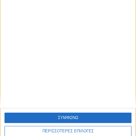
NEWSLETTER
απόκτησε πρόσβαση στα νέα πριν από
όλους τους άλλους.
NEWSLETTER
Συμφωνώ με τους Όρους χρήσης και την Πολιτική
προστασίας προσωπικών δεδομένων
Συμφωνώ με τους Όρους χρήσης και την
Πολιτική προστασίας προσωπικών
δεδομένων
ΣΥΜΦΩΝΩ
ΠΕΡΙΣΣΟΤΕΡΕΣ ΕΠΙΛΟΓΕΣ