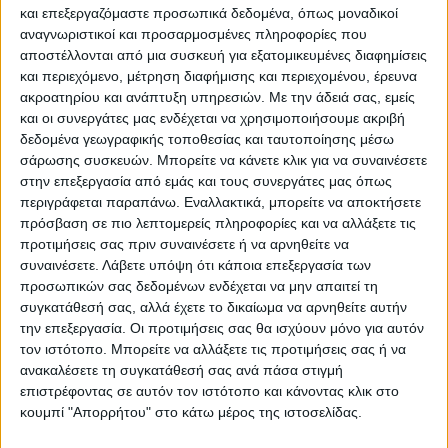
και επεξεργαζόμαστε προσωπικά δεδομένα, όπως μοναδικοί
Επικαιρότητα
17/08/2022
αναγνωριστικοί και προσαρμοσμένες πληροφορίες που
Revenge porn: Του ζήτησε να χωρίσουν και
αποστέλλονται από μια συσκευή για εξατομικευμένες διαφημίσεις
διέρρευσε ερωτικές τους στιγμές
και περιεχόμενο, μέτρηση διαφήμισης και περιεχομένου, έρευνα
ακροατηρίου και ανάπτυξη υπηρεσιών.
Με την άδειά σας, εμείς
Ένας 58χρονος αγρότης προσήχθη στην αστυνομία μετά από
και οι συνεργάτες μας ενδέχεται να χρησιμοποιήσουμε ακριβή
καταγγελία της συντρόφου του.
δεδομένα γεωγραφικής τοποθεσίας και ταυτοποίησης μέσω
σάρωσης συσκευών. Μπορείτε να κάνετε κλικ για να συναινέσετε
στην επεξεργασία από εμάς και τους συνεργάτες μας όπως
περιγράφεται παραπάνω. Εναλλακτικά, μπορείτε να αποκτήσετε
πρόσβαση σε πιο λεπτομερείς πληροφορίες και να αλλάξετε τις
προτιμήσεις σας πριν συναινέσετε ή να αρνηθείτε να
συναινέσετε.
Λάβετε υπόψη ότι κάποια επεξεργασία των
προσωπικών σας δεδομένων ενδέχεται να μην απαιτεί τη
συγκατάθεσή σας, αλλά έχετε το δικαίωμα να αρνηθείτε αυτήν
την επεξεργασία. Οι προτιμήσεις σας θα ισχύουν μόνο για αυτόν
τον ιστότοπο. Μπορείτε να αλλάξετε τις προτιμήσεις σας ή να
Για να ενημερώνεστε πάντα πρώτοι!
ανακαλέσετε τη συγκατάθεσή σας ανά πάσα στιγμή
Για να ενημερώνεστε πάντα
Κάνε εγγραφή στο Newsletter μας και απόκτησε
επιστρέφοντας σε αυτόν τον ιστότοπο και κάνοντας κλικ στο
πρώτοι!
πρόσβαση στα νέα πριν από όλους τους άλλους.
κουμπί "Απορρήτου" στο κάτω μέρος της ιστοσελίδας.
Κάνε εγγραφή στο Newsletter μας και