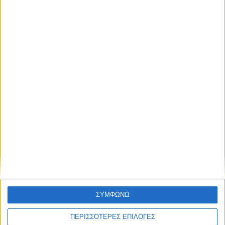
NEWSLETTER
απόκτησε πρόσβαση στα νέα πριν από
όλους τους άλλους.
NEWSLETTER
Συμφωνώ με τους Όρους χρήσης και την Πολιτική
προστασίας προσωπικών δεδομένων
Συμφωνώ με τους Όρους χρήσης και την
Πολιτική προστασίας προσωπικών
δεδομένων
ΣΥΜΦΩΝΩ
ΠΕΡΙΣΣΟΤΕΡΕΣ ΕΠΙΛΟΓΕΣ