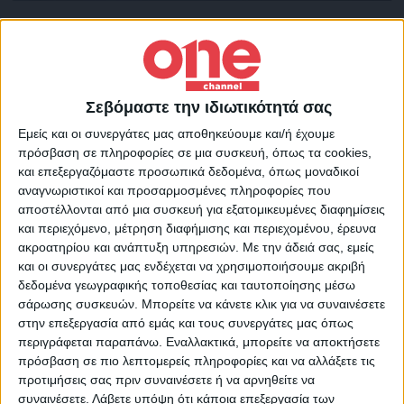
Διεθνή
09/08/2022
Τρεις Παλαιστίνιοι σκοτώθηκαν στη διάρκεια
ισραηλινής επιδρομής στη Δυτική Όχθη
Τρεις Παλαιστίνιοι σκοτώθηκαν και δεκάδες τραυματίστηκαν στη
Σεβόμαστε την ιδιωτικότητά σας
διάρκεια επιδρομής που πραγματοποίησε ο ισραηλινός στρατός.
Εμείς και οι συνεργάτες μας αποθηκεύουμε και/ή έχουμε
πρόσβαση σε πληροφορίες σε μια συσκευή, όπως τα cookies,
και επεξεργαζόμαστε προσωπικά δεδομένα, όπως μοναδικοί
αναγνωριστικοί και προσαρμοσμένες πληροφορίες που
Διεθνή
12/07/2022
αποστέλλονται από μια συσκευή για εξατομικευμένες διαφημίσεις
Ο ηγέτης του Ισλαμικού Κράτους στη Συρία
και περιεχόμενο, μέτρηση διαφήμισης και περιεχομένου, έρευνα
σκοτώθηκε σε αμερικανική επιδρομή
ακροατηρίου και ανάπτυξη υπηρεσιών.
Με την άδειά σας, εμείς
και οι συνεργάτες μας ενδέχεται να χρησιμοποιήσουμε ακριβή
Ο ηγέτης του Ισλαμικού Κράτους στη Συρία σκοτώθηκε σήμερα
δεδομένα γεωγραφικής τοποθεσίας και ταυτοποίησης μέσω
σε επίθεση αμερικανικού μη επανδρωμένου αεροσκάφους στο
σάρωσης συσκευών. Μπορείτε να κάνετε κλικ για να συναινέσετε
Χαλέπι.
στην επεξεργασία από εμάς και τους συνεργάτες μας όπως
περιγράφεται παραπάνω. Εναλλακτικά, μπορείτε να αποκτήσετε
πρόσβαση σε πιο λεπτομερείς πληροφορίες και να αλλάξετε τις
προτιμήσεις σας πριν συναινέσετε ή να αρνηθείτε να
συναινέσετε.
Λάβετε υπόψη ότι κάποια επεξεργασία των