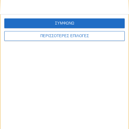
ΣΥΜΦΩΝΩ
ΠΕΡΙΣΣΟΤΕΡΕΣ ΕΠΙΛΟΓΕΣ
Για να ενημερώνεστε πάντα πρώτοι!
Κάνε εγγραφή στο Newsletter μας και απόκτησε
πρόσβαση στα νέα πριν από όλους τους άλλους.
NEWSLETTER
Συμφωνώ με τους Όρους χρήσης και την Πολιτική
προστασίας προσωπικών δεδομένων