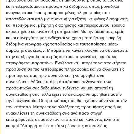
και επεξεργαζόμαστε προσωπικά δεδομένα, όπως μοναδικοί
Επικαιρότητα
20/09/2022
αναγνωριστικοί και προσαρμοσμένες πληροφορίες που
αποστέλλονται από μια συσκευή για εξατομικευμένες διαφημίσεις
Τέσσερις συλλήψεις για το αιματηρό επεισόδιο
και περιεχόμενο, μέτρηση διαφήμισης και περιεχομένου, έρευνα
στα Διαβατά
ακροατηρίου και ανάπτυξη υπηρεσιών.
Με την άδειά σας, εμείς
Από το επεισόδιο τραυματίστηκαν τρία άτομα.
και οι συνεργάτες μας ενδέχεται να χρησιμοποιήσουμε ακριβή
δεδομένα γεωγραφικής τοποθεσίας και ταυτοποίησης μέσω
σάρωσης συσκευών. Μπορείτε να κάνετε κλικ για να συναινέσετε
στην επεξεργασία από εμάς και τους συνεργάτες μας όπως
περιγράφεται παραπάνω. Εναλλακτικά, μπορείτε να αποκτήσετε
Επικαιρότητα
13/07/2022
πρόσβαση σε πιο λεπτομερείς πληροφορίες και να αλλάξετε τις
προτιμήσεις σας πριν συναινέσετε ή να αρνηθείτε να
Θεσσαλονίκη: Αιματηρό επεισόδιο τα
συναινέσετε.
Λάβετε υπόψη ότι κάποια επεξεργασία των
μεσάνυχτα- Σε κρίσιμη κατάσταση νοσηλεύεται
προσωπικών σας δεδομένων ενδέχεται να μην απαιτεί τη
νεαρός άνδρας
συγκατάθεσή σας, αλλά έχετε το δικαίωμα να αρνηθείτε αυτήν
Σε κρίσιμη κατάσταση νοσηλεύεται στο Νοσοκομείο
την επεξεργασία. Οι προτιμήσεις σας θα ισχύουν μόνο για αυτόν
Παπαγεωργίου της Θεσσαλονίκης, νεαρός άνδρας που δέχθηκε
τον ιστότοπο. Μπορείτε να αλλάξετε τις προτιμήσεις σας ή να
πυροβολισμούς από ομάδα αγνώστων.
ανακαλέσετε τη συγκατάθεσή σας ανά πάσα στιγμή
επιστρέφοντας σε αυτόν τον ιστότοπο και κάνοντας κλικ στο
κουμπί "Απορρήτου" στο κάτω μέρος της ιστοσελίδας.