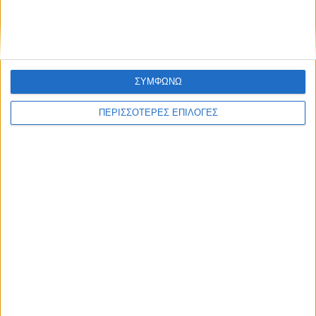
ΣΥΜΦΩΝΩ
ΠΕΡΙΣΣΟΤΕΡΕΣ ΕΠΙΛΟΓΕΣ
Επικαιρότητα
03/06/2022
Νέο επεισόδιο οπαδικής βίας: Ξυλοκόπησαν
ανήλικο στις Αχαρνές
Συνελήφθη σήμερα το μεσημέρι ένας 24χρονος
κατηγορούμενος για επικίνδυνες σωματικές βλάβες.