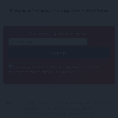
Πρόγραμμα
Επικοινωνία
Διαφημιστείτε
Ταυτότητα
Για να ενημερώνεστε πρώτοι
Συμφωνώ με τους Όρους χρήσης και την Πολιτική
προστασίας προσωπικών δεδομένων
Επικοινωνία
Όροι Χρήσης
Πολιτική απορρήτου
Προσωπικά
Δεδομένα
Γενικοί όροι διαγωνισμών
©2026 One Channel. All rights reserved.