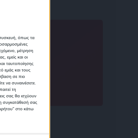
α
 συσκευή, όπως τα
προσαρμοσμένες
ιεχόμενο, μέτρηση
αση
ς, εμείς και οι
και ταυτοποίησης
ό εμάς και τους
σβαση σε πιο
 προσωπικών δεδομένων
τε να συναινέσετε.
αιτεί τη
εις σας θα ισχύουν
 τη συγκατάθεσή σας
ικών
ορρήτου" στο κάτω