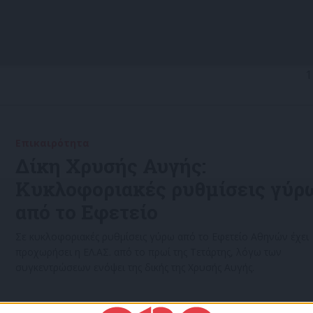
1
Επικαιρότητα
15/06/2022
Δίκη Χρυσής Αυγής:
Κυκλοφοριακές ρυθμίσεις γύρ
από το Εφετείο
Σε κυκλοφοριακές ρυθμίσεις γύρω από το Εφετείο Αθηνών έχει
προχωρήσει η ΕΛ.ΑΣ. από το πρωί της Τετάρτης, λόγω των
συγκεντρώσεων ενόψει της δικής της Χρυσής Αυγής.