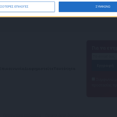
ΣΣΟΤΕΡΕΣ ΕΠΙΛΟΓΕΣ
ΣΥΜΦΩΝΩ
Για να εν
Επικοινωνία
Διαφημιστείτε
Ταυτότητα
Συμφωνώ με
προστασίας π
Προσωπικά Δεδομένα
Γενικοί όροι διαγωνισμών