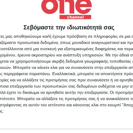
Σεβόμαστε την ιδιωτικότητά σας
Για να ενημερώνεστε πάντ
άτες μας αποθηκεύουμε και/ή έχουμε πρόσβαση σε πληροφορίες σε μια
πρώτοι!
NEWSLETTER
ργαζόμαστε προσωπικά δεδομένα, όπως μοναδικοί αναγνωριστικοί και 
τε
στέλλονται από μια συσκευή για εξατομικευμένες διαφημίσεις και περ
Κάνε εγγραφή στο Newsletter μας και απόκτησε πρόσβ
ι!
εχομένου, έρευνα ακροατηρίου και ανάπτυξη υπηρεσιών.
Με την άδειά σα
στα νέα πριν από όλους τους άλλους.
χεται να χρησιμοποιήσουμε ακριβή δεδομένα γεωγραφικής τοποθεσίας 
SLETTER
tter
ών. Μπορείτε να κάνετε κλικ για να συναινέσετε στην επεξεργασία απ
αση
ς περιγράφεται παραπάνω. Εναλλακτικά, μπορείτε να αποκτήσετε πρό
Συμφωνώ με τους Όρους χρήσης και την Πολιτική προστασίας
τους
ίες και να αλλάξετε τις προτιμήσεις σας πριν συναινέσετε ή να αρνηθεί
ποια επεξεργασία των προσωπικών σας δεδομένων ενδέχεται να μην απ
λά έχετε το δικαίωμα να αρνηθείτε αυτήν την επεξεργασία. Οι προτιμήσ
ιστότοπο. Μπορείτε να αλλάξετε τις προτιμήσεις σας ή να ανακαλέσετε
φωνώ με τους Όρους χρήσης και την Πολιτική προστασίας προσωπ
στρέφοντας σε αυτόν τον ιστότοπο και κάνοντας κλικ στο κουμπί "Απ
μένων
ς.