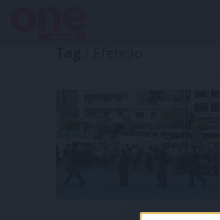
Tag
/ Efete;io