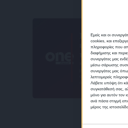
Για να
Εμείς και οι συνεργ
cookies, και επεξε
ενημερώνεσ
πληροφορίες που απο
πάντα πρώτο
διαφήμισης και περι
συνεργάτες μας ενδέ
NEW
Κάνε εγγραφή στο Newsle
μέσω σάρωσης συσκευ
μας και απόκτησε πρόσβ
συνεργάτες μας όπω
στα νέα πριν από όλους 
λεπτομερείς πληροφορ
άλλους.
Λάβετε υπόψη ότι κά
συγκατάθεσή σας, αλ
μόνο για αυτόν τον 
Συμ
ανά πάσα στιγμή επι
δεδο
μέρος της ιστοσελίδα