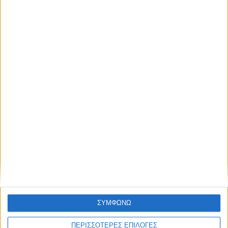
Κάνε εγγραφή στο Newsletter μας και
απόκτησε πρόσβαση στα νέα πριν από
NEWSLETTER
όλους τους άλλους.
NEWSLETTER
Συμφωνώ με τους Όρους χρήσης και την Πολιτική
προστασίας προσωπικών δεδομένων
Συμφωνώ με τους Όρους χρήσης και την
Πολιτική προστασίας προσωπικών
δεδομένων
ΣΥΜΦΩΝΩ
ΠΕΡΙΣΣΟΤΕΡΕΣ ΕΠΙΛΟΓΕΣ