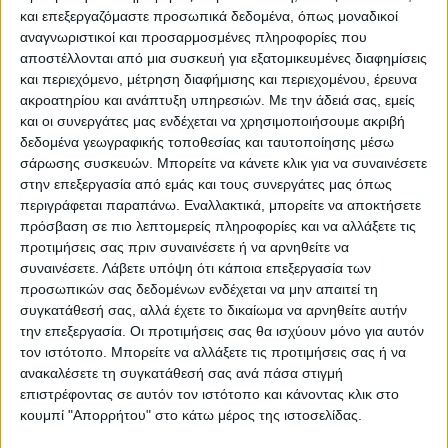
και επεξεργαζόμαστε προσωπικά δεδομένα, όπως μοναδικοί
Επικαιρότητα
15/06/2022
αναγνωριστικοί και προσαρμοσμένες πληροφορίες που
Δίκη Χρυσής Αυγής: Κυκλοφοριακές ρυθμίσεις
αποστέλλονται από μια συσκευή για εξατομικευμένες διαφημίσεις
γύρω από το Εφετείο
και περιεχόμενο, μέτρηση διαφήμισης και περιεχομένου, έρευνα
ακροατηρίου και ανάπτυξη υπηρεσιών.
Με την άδειά σας, εμείς
Σε κυκλοφοριακές ρυθμίσεις γύρω από το Εφετείο Αθηνών έχει
και οι συνεργάτες μας ενδέχεται να χρησιμοποιήσουμε ακριβή
προχωρήσει η ΕΛ.ΑΣ. από το πρωί της Τετάρτης, λόγω των
δεδομένα γεωγραφικής τοποθεσίας και ταυτοποίησης μέσω
συγκεντρώσεων ενόψει της δικής της Χρυσής Αυγής.
σάρωσης συσκευών. Μπορείτε να κάνετε κλικ για να συναινέσετε
στην επεξεργασία από εμάς και τους συνεργάτες μας όπως
περιγράφεται παραπάνω. Εναλλακτικά, μπορείτε να αποκτήσετε
πρόσβαση σε πιο λεπτομερείς πληροφορίες και να αλλάξετε τις
προτιμήσεις σας πριν συναινέσετε ή να αρνηθείτε να
συναινέσετε.
Λάβετε υπόψη ότι κάποια επεξεργασία των
προσωπικών σας δεδομένων ενδέχεται να μην απαιτεί τη
συγκατάθεσή σας, αλλά έχετε το δικαίωμα να αρνηθείτε αυτήν
την επεξεργασία. Οι προτιμήσεις σας θα ισχύουν μόνο για αυτόν
τον ιστότοπο. Μπορείτε να αλλάξετε τις προτιμήσεις σας ή να
ανακαλέσετε τη συγκατάθεσή σας ανά πάσα στιγμή
Για να ενημερώνεστε πάντα πρώτοι!
επιστρέφοντας σε αυτόν τον ιστότοπο και κάνοντας κλικ στο
Για να ενημερώνεστε πάντα
Κάνε εγγραφή στο Newsletter μας και απόκτησε
κουμπί "Απορρήτου" στο κάτω μέρος της ιστοσελίδας.
πρώτοι!
πρόσβαση στα νέα πριν από όλους τους άλλους.