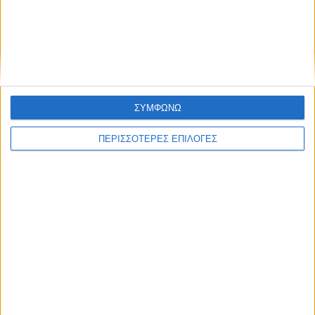
δεδομένων
Συμφωνώ με τους Όρους χρήσης και την Πολιτική
προστασίας προσωπικών δεδομένων
ΣΥΜΦΩΝΩ
ΠΕΡΙΣΣΟΤΕΡΕΣ ΕΠΙΛΟΓΕΣ