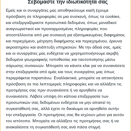
Σεβόμαστε την ιδιωτικότητά σας
Επικαιρότητα
13/11/2022
Εμείς και οι συνεργάτες μας αποθηκεύουμε και/ή έχουμε
Στο ελικοδρόμιο Παξών μια 28χρονη γέννησε
πρόσβαση σε πληροφορίες σε μια συσκευή, όπως τα cookies,
δίδυμα
και επεξεργαζόμαστε προσωπικά δεδομένα, όπως μοναδικοί
αναγνωριστικοί και προσαρμοσμένες πληροφορίες που
Η γυναίκα δεν πρόλαβε να μεταφερθεί στην Κέρκυρα
αποστέλλονται από μια συσκευή για εξατομικευμένες διαφημίσεις
και περιεχόμενο, μέτρηση διαφήμισης και περιεχομένου, έρευνα
ακροατηρίου και ανάπτυξη υπηρεσιών.
Με την άδειά σας, εμείς
και οι συνεργάτες μας ενδέχεται να χρησιμοποιήσουμε ακριβή
δεδομένα γεωγραφικής τοποθεσίας και ταυτοποίησης μέσω
σάρωσης συσκευών. Μπορείτε να κάνετε κλικ για να συναινέσετε
στην επεξεργασία από εμάς και τους συνεργάτες μας όπως
περιγράφεται παραπάνω. Εναλλακτικά, μπορείτε να αποκτήσετε
πρόσβαση σε πιο λεπτομερείς πληροφορίες και να αλλάξετε τις
προτιμήσεις σας πριν συναινέσετε ή να αρνηθείτε να
συναινέσετε.
Λάβετε υπόψη ότι κάποια επεξεργασία των
προσωπικών σας δεδομένων ενδέχεται να μην απαιτεί τη
συγκατάθεσή σας, αλλά έχετε το δικαίωμα να αρνηθείτε αυτήν
την επεξεργασία. Οι προτιμήσεις σας θα ισχύουν μόνο για αυτόν
τον ιστότοπο. Μπορείτε να αλλάξετε τις προτιμήσεις σας ή να
ανακαλέσετε τη συγκατάθεσή σας ανά πάσα στιγμή