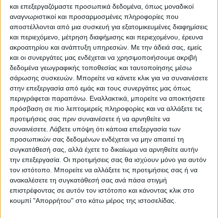
και επεξεργαζόμαστε προσωπικά δεδομένα, όπως μοναδικοί
Επικαιρότητα
29/08/2022
αναγνωριστικοί και προσαρμοσμένες πληροφορίες που
Οικονόμου για Ερντογάν: Διαστρεβλώνει την
αποστέλλονται από μια συσκευή για εξατομικευμένες διαφημίσεις
ιστορία για να εξυπηρετήσει τον
και περιεχόμενο, μέτρηση διαφήμισης και περιεχομένου, έρευνα
αναθεωρητισμό του
ακροατηρίου και ανάπτυξη υπηρεσιών.
Με την άδειά σας, εμείς
και οι συνεργάτες μας ενδέχεται να χρησιμοποιήσουμε ακριβή
«Η Ελλάδα γράφει ιστορία», ανέφερε ο Γιάννης Οικονόμου.
δεδομένα γεωγραφικής τοποθεσίας και ταυτοποίησης μέσω
σάρωσης συσκευών. Μπορείτε να κάνετε κλικ για να συναινέσετε
στην επεξεργασία από εμάς και τους συνεργάτες μας όπως
περιγράφεται παραπάνω. Εναλλακτικά, μπορείτε να αποκτήσετε
πρόσβαση σε πιο λεπτομερείς πληροφορίες και να αλλάξετε τις
προτιμήσεις σας πριν συναινέσετε ή να αρνηθείτε να
συναινέσετε.
Λάβετε υπόψη ότι κάποια επεξεργασία των
προσωπικών σας δεδομένων ενδέχεται να μην απαιτεί τη
συγκατάθεσή σας, αλλά έχετε το δικαίωμα να αρνηθείτε αυτήν
την επεξεργασία. Οι προτιμήσεις σας θα ισχύουν μόνο για αυτόν
τον ιστότοπο. Μπορείτε να αλλάξετε τις προτιμήσεις σας ή να
Για να ενημερώνεστε πάντα πρώτοι!
ανακαλέσετε τη συγκατάθεσή σας ανά πάσα στιγμή
Για να ενημερώνεστε πάντα
Κάνε εγγραφή στο Newsletter μας και απόκτησε
επιστρέφοντας σε αυτόν τον ιστότοπο και κάνοντας κλικ στο
πρώτοι!
πρόσβαση στα νέα πριν από όλους τους άλλους.
κουμπί "Απορρήτου" στο κάτω μέρος της ιστοσελίδας.
Κάνε εγγραφή στο Newsletter μας και