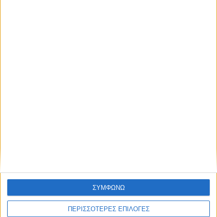
NEWSLETTER
απόκτησε πρόσβαση στα νέα πριν από
όλους τους άλλους.
NEWSLETTER
Συμφωνώ με τους Όρους χρήσης και την Πολιτική
προστασίας προσωπικών δεδομένων
Συμφωνώ με τους Όρους χρήσης και την
Πολιτική προστασίας προσωπικών
δεδομένων
ΣΥΜΦΩΝΩ
ΠΕΡΙΣΣΟΤΕΡΕΣ ΕΠΙΛΟΓΕΣ