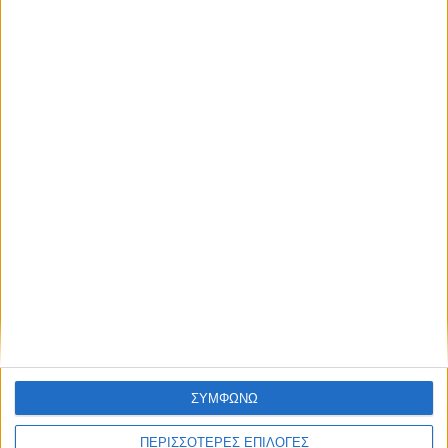
Κάνε εγγραφή στο Newsletter μας και
NEWSLETTER
απόκτησε πρόσβαση στα νέα πριν από
όλους τους άλλους.
NEWSLETTER
Συμφωνώ με τους Όρους χρήσης και την Πολιτική
προστασίας προσωπικών δεδομένων
Συμφωνώ με τους Όρους χρήσης και την
Πολιτική προστασίας προσωπικών
δεδομένων
ΣΥΜΦΩΝΩ
ΠΕΡΙΣΣΟΤΕΡΕΣ ΕΠΙΛΟΓΕΣ