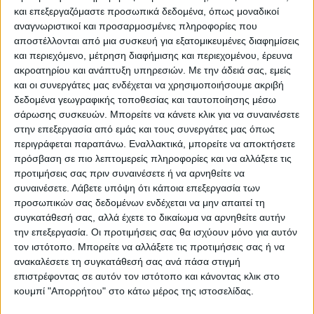
και επεξεργαζόμαστε προσωπικά δεδομένα, όπως μοναδικοί
Επικαιρότητα
22/11/2022
αναγνωριστικοί και προσαρμοσμένες πληροφορίες που
Προϋπολογισμός: Περίπου 7 δισ. ευρώ το
αποστέλλονται από μια συσκευή για εξατομικευμένες διαφημίσεις
πρόγραμμα δανεισμού του Δημοσίου για το
και περιεχόμενο, μέτρηση διαφήμισης και περιεχομένου, έρευνα
2023 από τις αγορές
ακροατηρίου και ανάπτυξη υπηρεσιών.
Με την άδειά σας, εμείς
και οι συνεργάτες μας ενδέχεται να χρησιμοποιήσουμε ακριβή
Περιορισμένο δανεισμό από τις αγορές για το Ελληνικό
δεδομένα γεωγραφικής τοποθεσίας και ταυτοποίησης μέσω
Δημόσιο προβλέπει ο προϋπολογισμός για το 2023
σάρωσης συσκευών. Μπορείτε να κάνετε κλικ για να συναινέσετε
στην επεξεργασία από εμάς και τους συνεργάτες μας όπως
περιγράφεται παραπάνω. Εναλλακτικά, μπορείτε να αποκτήσετε
πρόσβαση σε πιο λεπτομερείς πληροφορίες και να αλλάξετε τις
προτιμήσεις σας πριν συναινέσετε ή να αρνηθείτε να
συναινέσετε.
Λάβετε υπόψη ότι κάποια επεξεργασία των
προσωπικών σας δεδομένων ενδέχεται να μην απαιτεί τη
συγκατάθεσή σας, αλλά έχετε το δικαίωμα να αρνηθείτε αυτήν
την επεξεργασία. Οι προτιμήσεις σας θα ισχύουν μόνο για αυτόν
τον ιστότοπο. Μπορείτε να αλλάξετε τις προτιμήσεις σας ή να
ανακαλέσετε τη συγκατάθεσή σας ανά πάσα στιγμή
Για να ενημερώνεστε πάντα πρώτοι!
επιστρέφοντας σε αυτόν τον ιστότοπο και κάνοντας κλικ στο
Για να ενημερώνεστε πάντα
Κάνε εγγραφή στο Newsletter μας και απόκτησε
κουμπί "Απορρήτου" στο κάτω μέρος της ιστοσελίδας.
πρώτοι!
πρόσβαση στα νέα πριν από όλους τους άλλους.