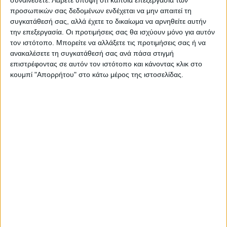
προσωπικών σας δεδομένων ενδέχεται να μην απαιτεί τη
συγκατάθεσή σας, αλλά έχετε το δικαίωμα να αρνηθείτε αυτήν
Επικαιρότητα
16/11/2022
την επεξεργασία. Οι προτιμήσεις σας θα ισχύουν μόνο για αυτόν
τον ιστότοπο. Μπορείτε να αλλάξετε τις προτιμήσεις σας ή να
Νέα προθεσμία για να απολογηθεί έλαβε η
ανακαλέσετε τη συγκατάθεσή σας ανά πάσα στιγμή
Ρούλα Πισπιρίγκου
επιστρέφοντας σε αυτόν τον ιστότοπο και κάνοντας κλικ στο
Πρόκειται να απολογηθεί για τους θανάτους των δύο
κουμπί "Απορρήτου" στο κάτω μέρος της ιστοσελίδας.
μικρότερων παιδιών της