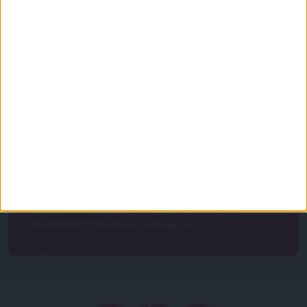
Για να ενημερώνεστε πάντα πρώτοι!
Κάνε εγγραφή στο Newsletter μας και απόκτησε
πρόσβαση στα νέα πριν από όλους τους άλλους.
NEWSLETTER
Συμφωνώ με τους Όρους χρήσης και την Πολιτική
προστασίας προσωπικών δεδομένων