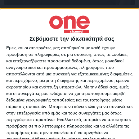
Επικαιρότητα
17/11/2022
Πέγκυ Τρικαλιώτη: «Μαρί Κιουρί, ένας ρόλος
που μου τα ζητάει όλα…»
H δημοφιλής πρωταγωνίστρια μιλά για την ηρωίδα που
Σεβόμαστε την ιδιωτικότητά σας
ερμηνεύει στο θέατρο «Αποθήκη»
Εμείς και οι συνεργάτες μας αποθηκεύουμε και/ή έχουμε
πρόσβαση σε πληροφορίες σε μια συσκευή, όπως τα cookies,
και επεξεργαζόμαστε προσωπικά δεδομένα, όπως μοναδικοί
αναγνωριστικοί και προσαρμοσμένες πληροφορίες που
αποστέλλονται από μια συσκευή για εξατομικευμένες διαφημίσεις
και περιεχόμενο, μέτρηση διαφήμισης και περιεχομένου, έρευνα
ακροατηρίου και ανάπτυξη υπηρεσιών.
Με την άδειά σας, εμείς
και οι συνεργάτες μας ενδέχεται να χρησιμοποιήσουμε ακριβή
δεδομένα γεωγραφικής τοποθεσίας και ταυτοποίησης μέσω
σάρωσης συσκευών. Μπορείτε να κάνετε κλικ για να συναινέσετε
στην επεξεργασία από εμάς και τους συνεργάτες μας όπως
περιγράφεται παραπάνω. Εναλλακτικά, μπορείτε να αποκτήσετε
πρόσβαση σε πιο λεπτομερείς πληροφορίες και να αλλάξετε τις
προτιμήσεις σας πριν συναινέσετε ή να αρνηθείτε να
συναινέσετε.
Λάβετε υπόψη ότι κάποια επεξεργασία των