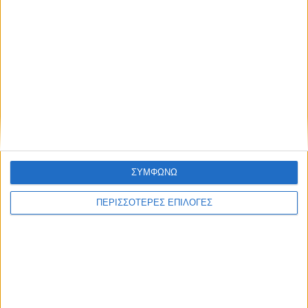
Συμφωνώ με τους Όρους χρήσης και την
Πολιτική προστασίας προσωπικών
δεδομένων
Επικαιρότητα
25/10/2022
Πισπιρίγκου: Προθεσμία να απολογηθεί στις 16
Νοεμβρίου για τους θανάτους Μαλένας και
Ίριδας
Τρεις εβδομάδες προθεσμία ζήτησε και πήρε η Ρούλα
Πισπιρίγκου.
ΣΥΜΦΩΝΩ
ΠΕΡΙΣΣΟΤΕΡΕΣ ΕΠΙΛΟΓΕΣ