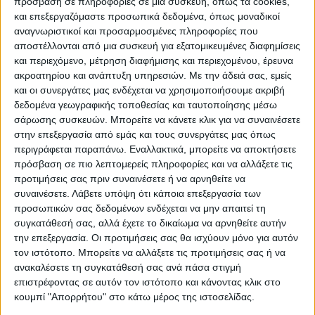
πρόσβαση σε πληροφορίες σε μια συσκευή, όπως τα cookies,
και επεξεργαζόμαστε προσωπικά δεδομένα, όπως μοναδικοί
Πολιτική
28/11/2024
αναγνωριστικοί και προσαρμοσμένες πληροφορίες που
Ανδρουλάκης κατά ΝΔ: «Δεν θέλετε να
αποστέλλονται από μια συσκευή για εξατομικευμένες διαφημίσεις
ακολουθείτε πολιτικές οι οποίες είναι σωστές
και περιεχόμενο, μέτρηση διαφήμισης και περιεχομένου, έρευνα
και σοβαρές – είστε αλαζόνες και
ακροατηρίου και ανάπτυξη υπηρεσιών.
Με την άδειά σας, εμείς
αμετροεπείς»
και οι συνεργάτες μας ενδέχεται να χρησιμοποιήσουμε ακριβή
Στην αντεπίθεση πέρασε ο Νίκος Ανδρουλάκης στη
δεδομένα γεωγραφικής τοποθεσίας και ταυτοποίησης μέσω
δευτερολογία του κι απάντησε αυστηρά στη έντονη κριτική ότι
σάρωσης συσκευών. Μπορείτε να κάνετε κλικ για να συναινέσετε
είναι λαϊκιστής που δέχθηκε…
στην επεξεργασία από εμάς και τους συνεργάτες μας όπως
περιγράφεται παραπάνω. Εναλλακτικά, μπορείτε να αποκτήσετε
πρόσβαση σε πιο λεπτομερείς πληροφορίες και να αλλάξετε τις
προτιμήσεις σας πριν συναινέσετε ή να αρνηθείτε να
συναινέσετε.
Λάβετε υπόψη ότι κάποια επεξεργασία των
προσωπικών σας δεδομένων ενδέχεται να μην απαιτεί τη
συγκατάθεσή σας, αλλά έχετε το δικαίωμα να αρνηθείτε αυτήν
την επεξεργασία. Οι προτιμήσεις σας θα ισχύουν μόνο για αυτόν
τον ιστότοπο. Μπορείτε να αλλάξετε τις προτιμήσεις σας ή να
ανακαλέσετε τη συγκατάθεσή σας ανά πάσα στιγμή
επιστρέφοντας σε αυτόν τον ιστότοπο και κάνοντας κλικ στο
Για να ενημερώνεστε πάντα
κουμπί "Απορρήτου" στο κάτω μέρος της ιστοσελίδας.
Για να ενημερώνεστε πάντα πρώτοι!
πρώτοι!