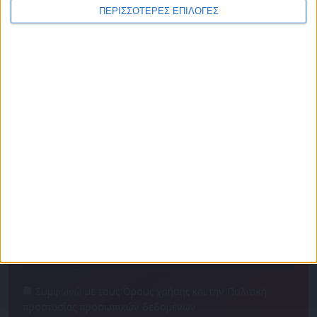
ΠΕΡΙΣΣΟΤΕΡΕΣ ΕΠΙΛΟΓΕΣ
Πρόγραμμα
Επικοινωνία
Διαφημιστείτε
Ταυτότητα
Για να ενημερώνεστε πρώτοι
Συμφωνώ με τους Όρους χρήσης και την Πολιτική
προστασίας προσωπικών δεδομένων