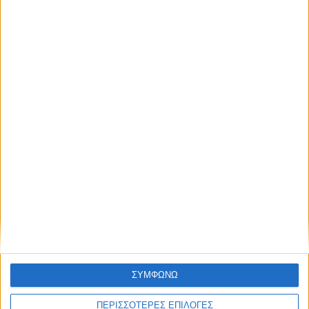
Κάνε εγγραφή στο Newsletter μας και
απόκτησε πρόσβαση στα νέα πριν από
NEWSLETTER
όλους τους άλλους.
NEWSLETTER
Συμφωνώ με τους Όρους χρήσης και την Πολιτική
προστασίας προσωπικών δεδομένων
Συμφωνώ με τους Όρους χρήσης και την
Πολιτική προστασίας προσωπικών
δεδομένων
ΣΥΜΦΩΝΩ
ΠΕΡΙΣΣΟΤΕΡΕΣ ΕΠΙΛΟΓΕΣ