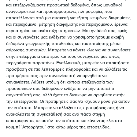
και επεξεργαζόμαστε προσωπικά δεδομένα, όπως μοναδικοί
Επικαιρότητα
14/04/2022
αναγνωριστικοί και προσαρμοσμένες πληροφορίες που
Κλιματική Αλλαγή: Καλά και κακά νέα για την
αποστέλλονται από μια συσκευή για εξατομικευμένες διαφημίσεις
άνοδο της θερμοκρασίας
και περιεχόμενο, μέτρηση διαφήμισης και περιεχομένου, έρευνα
ακροατηρίου και ανάπτυξη υπηρεσιών.
Με την άδειά σας, εμείς
Τα καλά νέα για την κλιματική αλλαγή; Yπάρχει ακόμη
και οι συνεργάτες μας ενδέχεται να χρησιμοποιήσουμε ακριβή
πιθανότητα η άνοδος της θερμοκρασίας να μην ξεπεράσει το
δεδομένα γεωγραφικής τοποθεσίας και ταυτοποίησης μέσω
όριο των δύο βαθμών Κελσίου.
σάρωσης συσκευών. Μπορείτε να κάνετε κλικ για να συναινέσετε
στην επεξεργασία από εμάς και τους συνεργάτες μας όπως
περιγράφεται παραπάνω. Εναλλακτικά, μπορείτε να αποκτήσετε
πρόσβαση σε πιο λεπτομερείς πληροφορίες και να αλλάξετε τις
προτιμήσεις σας πριν συναινέσετε ή να αρνηθείτε να
συναινέσετε.
Λάβετε υπόψη ότι κάποια επεξεργασία των
προσωπικών σας δεδομένων ενδέχεται να μην απαιτεί τη
συγκατάθεσή σας, αλλά έχετε το δικαίωμα να αρνηθείτε αυτήν
την επεξεργασία. Οι προτιμήσεις σας θα ισχύουν μόνο για αυτόν
τον ιστότοπο. Μπορείτε να αλλάξετε τις προτιμήσεις σας ή να
ανακαλέσετε τη συγκατάθεσή σας ανά πάσα στιγμή
Για να ενημερώνεστε πάντα πρώτοι!
επιστρέφοντας σε αυτόν τον ιστότοπο και κάνοντας κλικ στο
Για να ενημερώνεστε πάντα
Κάνε εγγραφή στο Newsletter μας και απόκτησε
κουμπί "Απορρήτου" στο κάτω μέρος της ιστοσελίδας.
πρώτοι!
πρόσβαση στα νέα πριν από όλους τους άλλους.