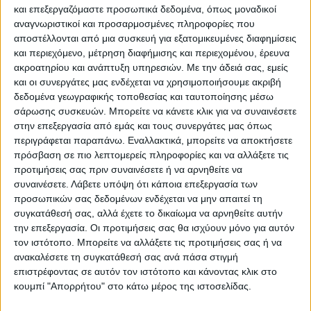
και επεξεργαζόμαστε προσωπικά δεδομένα, όπως μοναδικοί
Επικαιρότητα
06/08/2022
αναγνωριστικοί και προσαρμοσμένες πληροφορίες που
Αρναούτογλου: Ο καιρός μέχρι τον 15Αύγουστο
αποστέλλονται από μια συσκευή για εξατομικευμένες διαφημίσεις
και περιεχόμενο, μέτρηση διαφήμισης και περιεχομένου, έρευνα
Με ανάρτηση του στο Facebook, ο μετεωρολόγος Σάκης
ακροατηρίου και ανάπτυξη υπηρεσιών.
Με την άδειά σας, εμείς
Αρναούτογλου αναφέρει ότι θα σημειωθεί πτώση της
και οι συνεργάτες μας ενδέχεται να χρησιμοποιήσουμε ακριβή
θερμοκρασίας τις επόμενες ημέρες.
δεδομένα γεωγραφικής τοποθεσίας και ταυτοποίησης μέσω
σάρωσης συσκευών. Μπορείτε να κάνετε κλικ για να συναινέσετε
στην επεξεργασία από εμάς και τους συνεργάτες μας όπως
περιγράφεται παραπάνω. Εναλλακτικά, μπορείτε να αποκτήσετε
πρόσβαση σε πιο λεπτομερείς πληροφορίες και να αλλάξετε τις
προτιμήσεις σας πριν συναινέσετε ή να αρνηθείτε να
συναινέσετε.
Λάβετε υπόψη ότι κάποια επεξεργασία των
προσωπικών σας δεδομένων ενδέχεται να μην απαιτεί τη
συγκατάθεσή σας, αλλά έχετε το δικαίωμα να αρνηθείτε αυτήν
την επεξεργασία. Οι προτιμήσεις σας θα ισχύουν μόνο για αυτόν
τον ιστότοπο. Μπορείτε να αλλάξετε τις προτιμήσεις σας ή να
Για να ενημερώνεστε πάντα πρώτοι!
ανακαλέσετε τη συγκατάθεσή σας ανά πάσα στιγμή
Για να ενημερώνεστε πάντα
Κάνε εγγραφή στο Newsletter μας και απόκτησε
επιστρέφοντας σε αυτόν τον ιστότοπο και κάνοντας κλικ στο
πρώτοι!
κουμπί "Απορρήτου" στο κάτω μέρος της ιστοσελίδας.
πρόσβαση στα νέα πριν από όλους τους άλλους.
Κάνε εγγραφή στο Newsletter μας και