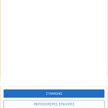
NEWSLETTER
απόκτησε πρόσβαση στα νέα πριν από
όλους τους άλλους.
NEWSLETTER
Συμφωνώ με τους Όρους χρήσης και την Πολιτική
προστασίας προσωπικών δεδομένων
Συμφωνώ με τους Όρους χρήσης και την
Πολιτική προστασίας προσωπικών
δεδομένων
ΣΥΜΦΩΝΩ
ΠΕΡΙΣΣΟΤΕΡΕΣ ΕΠΙΛΟΓΕΣ