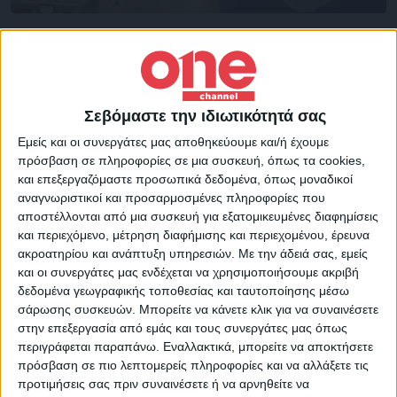
Επικαιρότητα
23/11/2022
Ανακοινώθηκαν οι νέες τιμές και τα προϊόντα
για το «καλάθι του νοικοκυριού»
Αναρτήθηκε η λίστα με τα προϊόντα που περιλαμβάνονται στο
Σεβόμαστε την ιδιωτικότητά σας
καλάθι του νοικοκυριού για την εβδομάδα 23/11-29/11
Εμείς και οι συνεργάτες μας αποθηκεύουμε και/ή έχουμε
πρόσβαση σε πληροφορίες σε μια συσκευή, όπως τα cookies,
και επεξεργαζόμαστε προσωπικά δεδομένα, όπως μοναδικοί
αναγνωριστικοί και προσαρμοσμένες πληροφορίες που
αποστέλλονται από μια συσκευή για εξατομικευμένες διαφημίσεις
και περιεχόμενο, μέτρηση διαφήμισης και περιεχομένου, έρευνα
ακροατηρίου και ανάπτυξη υπηρεσιών.
Με την άδειά σας, εμείς
και οι συνεργάτες μας ενδέχεται να χρησιμοποιήσουμε ακριβή
δεδομένα γεωγραφικής τοποθεσίας και ταυτοποίησης μέσω
σάρωσης συσκευών. Μπορείτε να κάνετε κλικ για να συναινέσετε
στην επεξεργασία από εμάς και τους συνεργάτες μας όπως
περιγράφεται παραπάνω. Εναλλακτικά, μπορείτε να αποκτήσετε
πρόσβαση σε πιο λεπτομερείς πληροφορίες και να αλλάξετε τις
προτιμήσεις σας πριν συναινέσετε ή να αρνηθείτε να