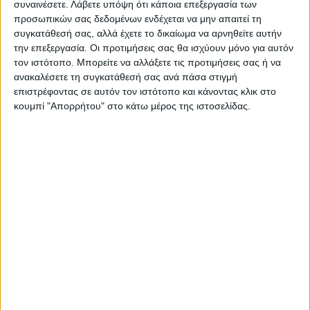
συναινέσετε.
Λάβετε υπόψη ότι κάποια επεξεργασία των
προσωπικών σας δεδομένων ενδέχεται να μην απαιτεί τη
συγκατάθεσή σας, αλλά έχετε το δικαίωμα να αρνηθείτε αυτήν
Επικαιρότητα
23/11/2022
την επεξεργασία. Οι προτιμήσεις σας θα ισχύουν μόνο για αυτόν
Σταϊκούρας: «Nέο κεφάλαιο για τη χώρα και
τον ιστότοπο. Μπορείτε να αλλάξετε τις προτιμήσεις σας ή να
επιστροφή στην ευρωπαϊκή κανονικότητα»
ανακαλέσετε τη συγκατάθεσή σας ανά πάσα στιγμή
επιστρέφοντας σε αυτόν τον ιστότοπο και κάνοντας κλικ στο
Ο υπουργός αναφέρθηκε στην 1η Έκθεση Μεταπρογραμματικής
κουμπί "Απορρήτου" στο κάτω μέρος της ιστοσελίδας.
Εποπτείας για την Ελλάδα