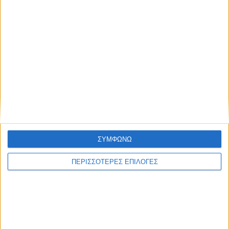
Συμφωνώ με τους Όρους χρήσης και την
Πολιτική προστασίας προσωπικών
Επικαιρότητα
21/11/2022
δεδομένων
e-ΕΦΚΑ και ΔΥΠΑ: Περισσότερα από 600 εκατ.
ευρώ καταβάλλονται έως την Παρασκευή
O «χάρτης» των πληρωμών έως τις 25/11
ΣΥΜΦΩΝΩ
ΠΕΡΙΣΣΟΤΕΡΕΣ ΕΠΙΛΟΓΕΣ