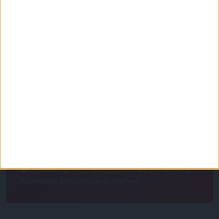
Για να ενημερώνεστε πάντα πρώτοι!
Κάνε εγγραφή στο Newsletter μας και απόκτησε
πρόσβαση στα νέα πριν από όλους τους άλλους.
NEWSLETTER
Συμφωνώ με τους Όρους χρήσης και την Πολιτική
προστασίας προσωπικών δεδομένων