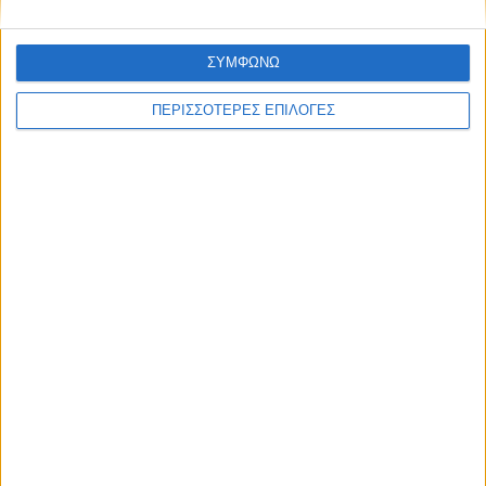
ΣΥΜΦΩΝΩ
ΠΕΡΙΣΣΟΤΕΡΕΣ ΕΠΙΛΟΓΕΣ
4 Ιουνίου 2024
One Talk 04/06/2024 | One Channel
...
11
12
13
14
...
20
...