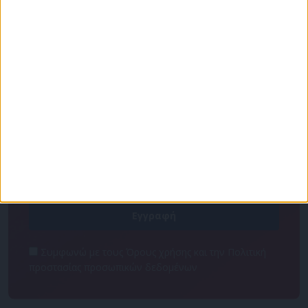
Για να ενημερώνεστε πάντα πρώτοι!
Κάνε εγγραφή στο Newsletter μας και απόκτησε
πρόσβαση στα νέα πριν από όλους τους άλλους.
NEWSLETTER
Συμφωνώ με τους Όρους χρήσης και την Πολιτική
προστασίας προσωπικών δεδομένων