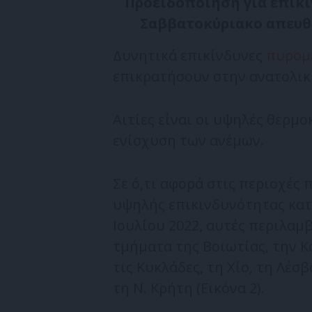
Προειδοποίηση για επικί
Σαββατοκύριακο απευθύ
Δυνητικά επικίνδυνες
πυρομε
επικρατήσουν στην ανατολική
Αιτίες είναι οι υψηλές θερμο
ενίσχυση των ανέμων.
Σε ό,τι αφορά στις περιοχές
υψηλής επικινδυνότητας κατά
Ιουλίου 2022, αυτές περιλαμβ
τμήματα της Βοιωτίας, την Κο
τις Κυκλάδες, τη Χίο, τη Λέσ
τη Ν. Κρήτη (Εικόνα 2).