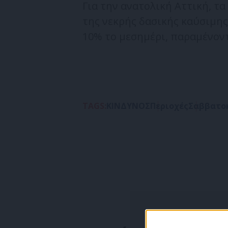
Για την ανατολική Αττική, τα
της νεκρής δασικής καύσιμη
10% το μεσημέρι, παραμένοντ
TAGS:
ΚΙΝΔΥΝΟΣ
Περιοχές
Σαββατο