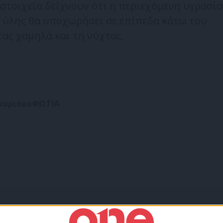
 στοιχεία δείχνουν ότι η περιεχόμενη υγρασία
ς ύλης θα υποχωρήσει σε επίπεδα κάτω του
ας χαμηλά και τη νύχτας.
κύριακο
ΦΩΤΙΑ