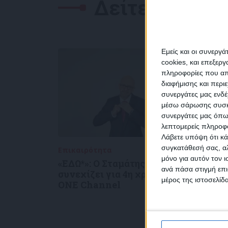
Δείτε επίσης
Εμείς και οι συνεργ
cookies, και επεξε
πληροφορίες που απο
διαφήμισης και περι
συνεργάτες μας ενδέ
NEW
μέσω σάρωσης συσκευ
συνεργάτες μας όπω
λεπτομερείς πληροφορ
Λάβετε υπόψη ότι κά
συγκατάθεσή σας, αλ
Επικαιρότητα
05/08/2026
Με το
μόνο για αυτόν τον 
Συμ
«ΕΔΩ*»: Ο Σταμάτης Ζαχαρός
Ο Ρέ
ανά πάσα στιγμή επι
δεδο
συνεχίζει για 4η χρονιά στο
συνε
μέρος της ιστοσελίδα
ONE Channel
με τη
τηλε