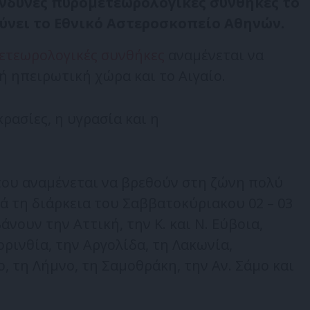
νδυνες πυρομετεωρολογικές συνθήκες το
νει το Εθνικό Αστεροσκοπείο Αθηνών.
τεωρολογικές συνθήκες
αναμένεται να
 ηπειρωτική χώρα και το Αιγαίο.
κρασίες, η υγρασία και η
 που αναμένεται να βρεθούν στη ζώνη πολύ
 τη διάρκεια του Σαββατοκύριακου 02 – 03
άνουν την Αττική, την Κ. και Ν. Εύβοια,
ρινθία, την Αργολίδα, τη Λακωνία,
βο, τη Λήμνο, τη Σαμοθράκη, την Αν. Σάμο και