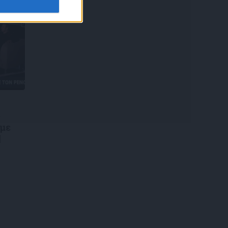
ς
 με
|