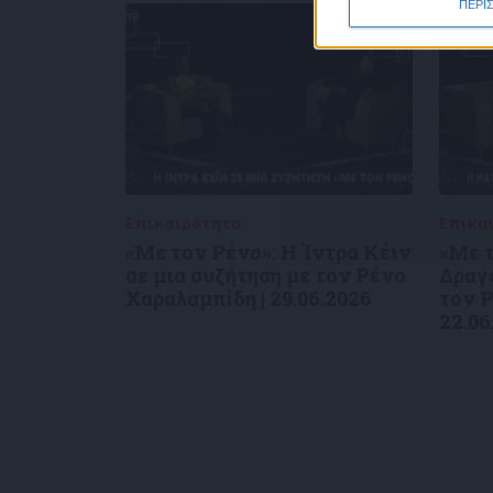
ΠΕΡΙ
Επικαιρότητα
09/06/2026
Επικα
«Με τον Ρένο»: Η Ίντρα Κέιν
«Με τ
σε μια συζήτηση με τον Ρένο
Δραγο
Χαραλαμπίδη | 29.06.2026
τον Ρ
22.06