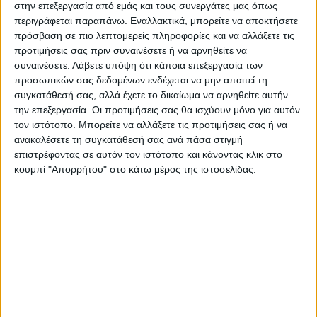
στην επεξεργασία από εμάς και τους συνεργάτες μας όπως
Όπως υποστηρίζει ο κ. Βαξεβάνης, οι νέες
περιγράφεται παραπάνω. Εναλλακτικά, μπορείτε να αποκτήσετε
πρόσβαση σε πιο λεπτομερείς πληροφορίες και να αλλάξετε τις
αποκαλύψεις δείχνουν ως ενιαίο κέντρο
προτιμήσεις σας πριν συναινέσετε ή να αρνηθείτε να
παρακολουθήσεων το Μαξίμου, αφού
συναινέσετε.
Λάβετε υπόψη ότι κάποια επεξεργασία των
«προκύπτει διασύνδεση Predator – ΕΥΠ».
προσωπικών σας δεδομένων ενδέχεται να μην απαιτεί τη
συγκατάθεσή σας, αλλά έχετε το δικαίωμα να αρνηθείτε αυτήν
την επεξεργασία. Οι προτιμήσεις σας θα ισχύουν μόνο για αυτόν
Στις μέχρι στιγμής δημοσιευμένες λίστες
τον ιστότοπο. Μπορείτε να αλλάξετε τις προτιμήσεις σας ή να
βρίσκεται και το όνομα της Όλγας
ανακαλέσετε τη συγκατάθεσή σας ανά πάσα στιγμή
Γεροβασίλη, η οποία έχει υποβάλει μήνυση
επιστρέφοντας σε αυτόν τον ιστότοπο και κάνοντας κλικ στο
κουμπί "Απορρήτου" στο κάτω μέρος της ιστοσελίδας.
κατά παντός υπευθύνου.
Η ίδια επανέλαβε σήμερα ότι πρέπει να
ριχθεί άπλετο φως στην υπόθεση,
ζητώντας την ενοποίηση των εκκρεμών
ποινικών υποθέσεων με κοινό
παρονομαστή τις υποθέσεις των