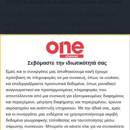
στην Εισαγγελία Πρωτοδικών Αθηνών.
Οι δύο τους μετέβησαν στην Εισαγγελία
ώστε να καταθέσουν ως μάρτυρες στο
πλαίσιο της προκαταρκτικής εξέτασης που
διενεργείται με αφορμή τις αποκαλύψεις
της εφημερίδας για την υπόθεση των
τηλεφωνικών παρακολουθήσεων.
Σεβόμαστε την ιδιωτικότητά σας
Εμείς και οι συνεργάτες μας αποθηκεύουμε και/ή έχουμε
Ο δημοσιογράφος αναμένεται να καταθέσει
πρόσβαση σε πληροφορίες σε μια συσκευή, όπως τα cookies,
τελικά την ερχόμενη Τρίτη, κατόπιν
και επεξεργαζόμαστε προσωπικά δεδομένα, όπως μοναδικοί
αναγνωριστικοί και προσαρμοσμένες πληροφορίες που
συνεννόησης με την αρμόδια εισαγγελέα,
αποστέλλονται από μια συσκευή για εξατομικευμένες διαφημίσεις
ενόψει και των νέων αποκαλύψεων που
και περιεχόμενο, μέτρηση διαφήμισης και περιεχομένου, έρευνα
ακροατηρίου και ανάπτυξη υπηρεσιών.
Με την άδειά σας, εμείς
πρόκειται να δημοσιευτούν στην
και οι συνεργάτες μας ενδέχεται να χρησιμοποιήσουμε ακριβή
εφημερίδα Documento την Κυριακή.
δεδομένα γεωγραφικής τοποθεσίας και ταυτοποίησης μέσω
σάρωσης συσκευών. Μπορείτε να κάνετε κλικ για να συναινέσετε