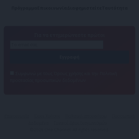
Πρόγραμμα
Επικοινωνία
Διαφημιστείτε
Ταυτότητα
Για να ενημερώνεστε πρώτοι
Συμφωνώ με τους Όρους χρήσης και την Πολιτική
προστασίας προσωπικών δεδομένων
Επικοινωνία
Όροι Χρήσης
Πολιτική απορρήτου
Προσωπικά
Δεδομένα
Γενικοί όροι διαγωνισμών
©2026 One Channel. All rights reserved.