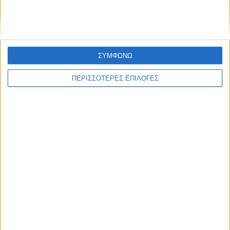
μια συζήτηση με τον Ρένο Χαραλαμπίδη |
13.07.2026
ΣΥΜΦΩΝΩ
ΠΕΡΙΣΣΟΤΕΡΕΣ ΕΠΙΛΟΓΕΣ
Επικαιρότητα
09/06/2026
«Με τον Ρένο»: Η Ρένα Μόρφη σε μια συζήτηση