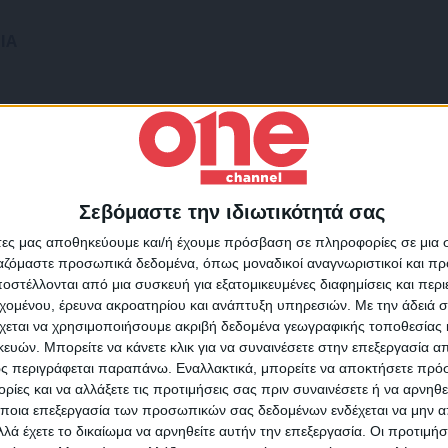
ΙΑ
Σεβόμαστε την ιδιωτικότητά σας
Για να ενημερώνεστε πάντ
άτες μας αποθηκεύουμε και/ή έχουμε πρόσβαση σε πληροφορίες σε μια
πρώτοι!
ργαζόμαστε προσωπικά δεδομένα, όπως μοναδικοί αναγνωριστικοί και 
στέλλονται από μια συσκευή για εξατομικευμένες διαφημίσεις και περ
Κάνε εγγραφή στο Newsletter μας και απόκτησε πρόσβ
εχομένου, έρευνα ακροατηρίου και ανάπτυξη υπηρεσιών.
Με την άδειά σα
στα νέα πριν από όλους τους άλλους.
χεται να χρησιμοποιήσουμε ακριβή δεδομένα γεωγραφικής τοποθεσίας 
SLETTER
ών. Μπορείτε να κάνετε κλικ για να συναινέσετε στην επεξεργασία απ
ς περιγράφεται παραπάνω. Εναλλακτικά, μπορείτε να αποκτήσετε πρό
ίες και να αλλάξετε τις προτιμήσεις σας πριν συναινέσετε ή να αρνηθεί
ποια επεξεργασία των προσωπικών σας δεδομένων ενδέχεται να μην απ
λά έχετε το δικαίωμα να αρνηθείτε αυτήν την επεξεργασία. Οι προτιμήσ