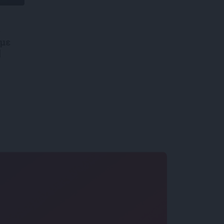
ς
 με
|