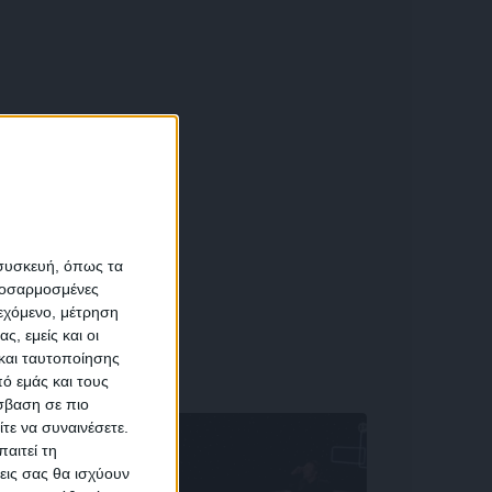
α
 συσκευή, όπως τα
προσαρμοσμένες
ιεχόμενο, μέτρηση
αση
ς, εμείς και οι
και ταυτοποίησης
ό εμάς και τους
σβαση σε πιο
τε να συναινέσετε.
αιτεί τη
εις σας θα ισχύουν