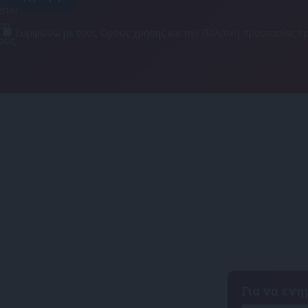
tter
αση
Συμφωνώ με τους Όρους χρήσης και την Πολιτική προστασίας
τους
Για να εν