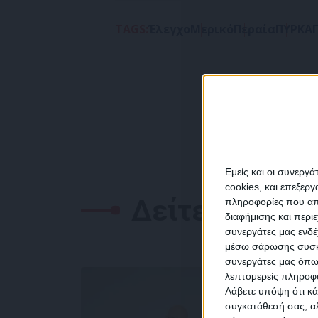
TAGS:
Έλεγχο
Μερικό
Περαία
ΠΥΡΚΑΓ
Εμείς και οι συνεργ
cookies, και επεξε
Δείτε επίσης
πληροφορίες που απο
διαφήμισης και περι
συνεργάτες μας ενδέ
NEW
μέσω σάρωσης συσκευ
συνεργάτες μας όπω
λεπτομερείς πληροφορ
Λάβετε υπόψη ότι κά
συγκατάθεσή σας, αλ