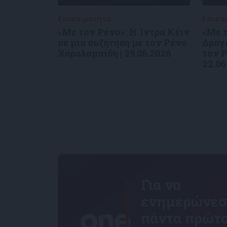
Επικαιρότητα
09/06/2026
Επικα
«Με τον Ρένο»: Η Ίντρα Κέιν
«Με τ
σε μια συζήτηση με τον Ρένο
Δραγο
Χαραλαμπίδη | 29.06.2026
τον Ρ
22.06
Για να
ενημερώνεσ
πάντα πρώτο