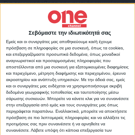
Για την κατάσβεση της φωτιάς
επιχείρησαν
27 πυροσβέστες με 9 οχήματα.
#Πυρκαγιά
σε επαγγελματικό κτίριο επί
Σεβόμαστε την ιδιωτικότητά σας
της οδού Δημολέοντος στο δήμο Αχαρνών
Εμείς και οι συνεργάτες μας αποθηκεύουμε και/ή έχουμε
Αττικής. Κινητοποιήθηκαν 27
πρόσβαση σε πληροφορίες σε μια συσκευή, όπως τα cookies,
και επεξεργαζόμαστε προσωπικά δεδομένα, όπως μοναδικοί
#πυροσβέστες
με 9 οχήματα.
αναγνωριστικοί και προσαρμοσμένες πληροφορίες που
αποστέλλονται από μια συσκευή για εξατομικευμένες διαφημίσεις
— Πυροσβεστικό Σώμα (@pyrosvestiki)
June
και περιεχόμενο, μέτρηση διαφήμισης και περιεχομένου, έρευνα
26, 2022
ακροατηρίου και ανάπτυξη υπηρεσιών.
Με την άδειά σας, εμείς
και οι συνεργάτες μας ενδέχεται να χρησιμοποιήσουμε ακριβή
δεδομένα γεωγραφικής τοποθεσίας και ταυτοποίησης μέσω
σάρωσης συσκευών. Μπορείτε να κάνετε κλικ για να συναινέσετε
στην επεξεργασία από εμάς και τους συνεργάτες μας όπως
περιγράφεται παραπάνω. Εναλλακτικά, μπορείτε να αποκτήσετε
πρόσβαση σε πιο λεπτομερείς πληροφορίες και να αλλάξετε τις
TAGS:
Έλεγχο
Μενίδι
ΦΩΤΙΑ
προτιμήσεις σας πριν συναινέσετε ή να αρνηθείτε να
συναινέσετε.
Λάβετε υπόψη ότι κάποια επεξεργασία των