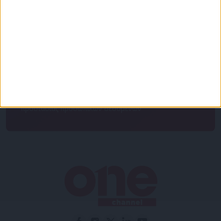
Κάνε εγγραφή στο Newsletter μας και απόκτησε
πρόσβαση στα νέα πριν από όλους τους άλλους.
NEWSLETTER
Συμφωνώ με τους Όρους χρήσης και την Πολιτική
προστασίας προσωπικών δεδομένων