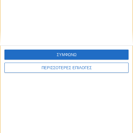
Πολιτική προστασίας προσωπικών
δεδομένων
Επικαιρότητα
09/06/2026
«Με τον Ρένο»: Ο Διονύσης Παναγιωτάκης σε
μια συζήτηση με τον Ρένο Χαραλαμπίδη |
ΣΥΜΦΩΝΩ
13.07.2026
ΠΕΡΙΣΣΟΤΕΡΕΣ ΕΠΙΛΟΓΕΣ