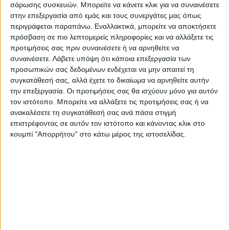
Την κατάρτιση του νέου ενεργειακού
σάρωσης συσκευών. Μπορείτε να κάνετε κλικ για να συναινέσετε
σχεδιασμού που θα περιλαμβάνει
στην επεξεργασία από εμάς και τους συνεργάτες μας όπως
περιγράφεται παραπάνω. Εναλλακτικά, μπορείτε να αποκτήσετε
στόχους για το 2030 οπότε το μερίδιο
πρόσβαση σε πιο λεπτομερείς πληροφορίες και να αλλάξετε τις
των ΑΠΕ θα πρέπει να φθάσει στο 80 %
προτιμήσεις σας πριν συναινέσετε ή να αρνηθείτε να
συναινέσετε.
Λάβετε υπόψη ότι κάποια επεξεργασία των
στην ηλεκτροπαραγωγή, 50 % στην
προσωπικών σας δεδομένων ενδέχεται να μην απαιτεί τη
ψύξη-θέρμανση και 30 % στις
συγκατάθεσή σας, αλλά έχετε το δικαίωμα να αρνηθείτε αυτήν
μεταφορές.
την επεξεργασία. Οι προτιμήσεις σας θα ισχύουν μόνο για αυτόν
τον ιστότοπο. Μπορείτε να αλλάξετε τις προτιμήσεις σας ή να
Ενσωμάτωση των Οδηγιών για τους
ανακαλέσετε τη συγκατάθεσή σας ανά πάσα στιγμή
καταναλωτές και τις ΑΠΕ.
επιστρέφοντας σε αυτόν τον ιστότοπο και κάνοντας κλικ στο
κουμπί "Απορρήτου" στο κάτω μέρος της ιστοσελίδας.
Ολοκλήρωση του Πληροφοριακού
Συστήματος για τις ΑΠΕ
Προκήρυξη ενός ακόμη διαγωνισμού για
ΑΠΕ ως το τέλος του χρόνου.
Το ξεκαθάρισμα των έργων που έχουν
οριστικές προσφορές σύνδεσης