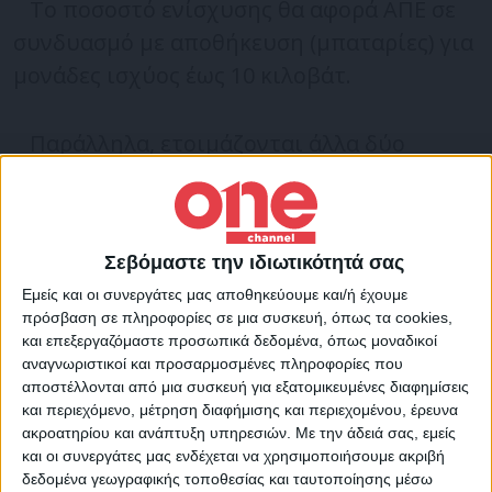
Το ποσοστό ενίσχυσης θα αφορά ΑΠΕ σε
συνδυασμό με αποθήκευση (μπαταρίες) για
μονάδες ισχύος έως 10 κιλοβάτ.
Παράλληλα, ετοιμάζονται άλλα δύο
προγράμματα: Ένα προϋπολογισμού 160
εκατ. Ευρώ για την εγκατάσταση μονάδων
αυτοπαραγωγής σε επιχειρήσεις κι ένα για
Σεβόμαστε την ιδιωτικότητά σας
την ενίσχυση ενεργειακών κοινοτήτων των
Εμείς και οι συνεργάτες μας αποθηκεύουμε και/ή έχουμε
Δήμων, προϋπολογισμού 100 εκατ. ευρώ.
πρόσβαση σε πληροφορίες σε μια συσκευή, όπως τα cookies,
και επεξεργαζόμαστε προσωπικά δεδομένα, όπως μοναδικοί
αναγνωριστικοί και προσαρμοσμένες πληροφορίες που
Η Αλεξάνδρα Σδούκου τις
αποστέλλονται από μια συσκευή για εξατομικευμένες διαφημίσεις
προτεραιότητες της κυβέρνησης για το
και περιεχόμενο, μέτρηση διαφήμισης και περιεχομένου, έρευνα
ακροατηρίου και ανάπτυξη υπηρεσιών.
Με την άδειά σας, εμείς
επόμενο 8μηνο που περιλαμβάνουν:
και οι συνεργάτες μας ενδέχεται να χρησιμοποιήσουμε ακριβή
δεδομένα γεωγραφικής τοποθεσίας και ταυτοποίησης μέσω