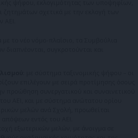
ικής ψήφου, εκλογιμότητας των υποψηφίων,
 ζητημάτων σχετικά με την εκλογή των
 ΑΕΙ.
 με το νέο νόμο-πλαίσιο, τα Συμβούλια
ν διαπνέονται, συγκροτούνται και
αλισμού
: με σύστημα ταξινομικής ψήφου – οι
ίζουν επιλέγουν με σειρά προτίμησης όσους
την προώθηση συνεργατικού και συναινετικού
του ΑΕΙ, και με σύστημα ανώτατου ορίου
ρικών μελών ανά Σχολή, προωθείται
 απόψεων εντός του ΑΕΙ.
τοχή εξωτερικών μελών, με άνοιγμα σε
εθνούς ακαδημαϊκής κοινότητας και της