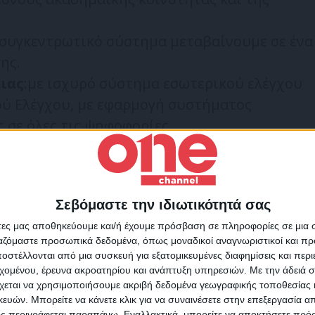
ο συγκεντρωτικό σύστημα μεταβαίνουμε σε ένα
ης.
ιας
:με ισχυρό σύστημα εσωτερικού ελέγχου
ύ Ελέγχου, με εφαρμογή συστήματος
 σε όλες τις ψηφοφορίες.
ρύματα στα οποία έληγε η θητεία των
γούστου 2022, η προκήρυξη για την ανάδειξη
 πρέπει να εκδοθεί το αργότερο έως τις 22
Σεβόμαστε την ιδιωτικότητά σας
Για να ενημερώνεστε πάντ
ιευκόλυνση των Ιδρυμάτων, μετά τη
άτες μας αποθηκεύουμε και/ή έχουμε πρόσβαση σε πληροφορίες σε μια
πρώτοι!
ην Εφημερίδα της Κυβερνήσεως, θα
ργαζόμαστε προσωπικά δεδομένα, όπως μοναδικοί αναγνωριστικοί και 
στέλλονται από μια συσκευή για εξατομικευμένες διαφημίσεις και περ
Υπουργείου Παιδείας και Θρησκευμάτων, η
Κάνε εγγραφή στο Newsletter μας και απόκτησε πρόσβ
εχομένου, έρευνα ακροατηρίου και ανάπτυξη υπηρεσιών.
Με την άδειά σα
στα νέα πριν από όλους τους άλλους.
ποδείγματα προκήρυξης για την εκλογή των
χεται να χρησιμοποιήσουμε ακριβή δεδομένα γεωγραφικής τοποθεσίας 
SLETTER
ών. Μπορείτε να κάνετε κλικ για να συναινέσετε στην επεξεργασία απ
 πρόσκλησης για την ανάδειξη των εξωτερικών
ς περιγράφεται παραπάνω. Εναλλακτικά, μπορείτε να αποκτήσετε πρό