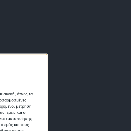
α
 συσκευή, όπως τα
προσαρμοσμένες
ιεχόμενο, μέτρηση
αση
ς, εμείς και οι
και ταυτοποίησης
ό εμάς και τους
σβαση σε πιο