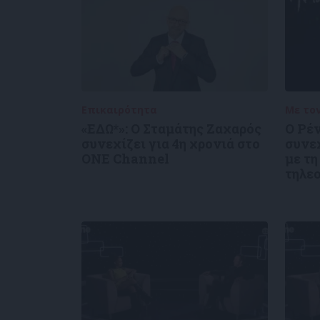
Επικαιρότητα
05/08/2026
Με το
«ΕΔΩ*»: Ο Σταμάτης Ζαχαρός
Ο Ρέ
συνεχίζει για 4η χρονιά στο
συνε
ONE Channel
με τη
τηλε