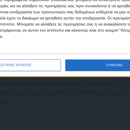
να χρησιμοποιηθούν από τα ΑΕΙ.
ίες και να αλλάξετε τις προτιμήσεις σας πριν συναινέσετε ή να αρνηθεί
ποια επεξεργασία των προσωπικών σας δεδομένων ενδέχεται να μην απ
λά έχετε το δικαίωμα να αρνηθείτε αυτήν την επεξεργασία. Οι προτιμήσ
δήλωσε: “
Ξεκινάμε δυναμικά την υλοποίηση του
ιστότοπο. Μπορείτε να αλλάξετε τις προτιμήσεις σας ή να ανακαλέσετε
φωνώ με τους Όρους χρήσης και την Πολιτική προστασίας προσωπ
οίος διευρύνει τους ορίζοντες των Πανεπιστημίων
στρέφοντας σε αυτόν τον ιστότοπο και κάνοντας κλικ στο κουμπί "Απ
μένων
ς.
όριστες δυνατότητες ανάπτυξης, εξωστρέφειας,
άδειξη των Συμβουλίων Διοίκησης είναι κομβική
αυτά μπορούν να προσδώσουν στα ΑΕΙ μας
τελεσματικότητα, διαφάνεια στη διοίκηση, αλλά
ΣΣΟΤΕΡΕΣ ΕΠΙΛΟΓΕΣ
ΣΥΜΦΩΝΩ
 εργαλεία που έχουν πλέον στη διάθεσή τους, προς
τας και του κοινωνικού συνόλου. Στεκόμαστε
 και στηρίζουμε έμπρακτα τα Πανεπιστήμιά μας σε
δας
“.»