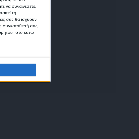
τε να συναινέσετε.
αιτεί τη
εις σας θα ισχύουν
 τη συγκατάθεσή σας
ικών
ορρήτου" στο κάτω