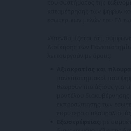
του συστήματος της ταξινομ
καταμέτρησης των ψήφων και
εσωτερικών μελών του ΣΔ των
«Υπενθυμίζεται ότι, σύμφωνα
Διοίκησης των Πανεπιστημίω
λειτουργούν με όρους:
Αξιοκρατίας και πλουρ
πανεπιστημιακοί που ψηφ
θεωρούν πιο άξιους για 
μοντέλου διακυβέρνησης 
εκπροσώπησης των εσωτε
ευρύτερα ο πλουραλισμός
Εξωστρέφειας
: με συμμε
διακεκριμένα μέλη της δι