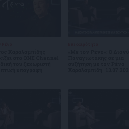
ν Ρένο
05/08/2026
Επικαιρότητα
09/06/2026
νος Χαραλαμπίδης
«Με τον Ρένο»: Ο Διον
χίζει στο ONE Channel
Παναγιωτάκης σε μια
 δική του ξεχωριστή
συζήτηση με τον Ρένο
οπτική υπογραφή
Χαραλαμπίδη | 13.07.20