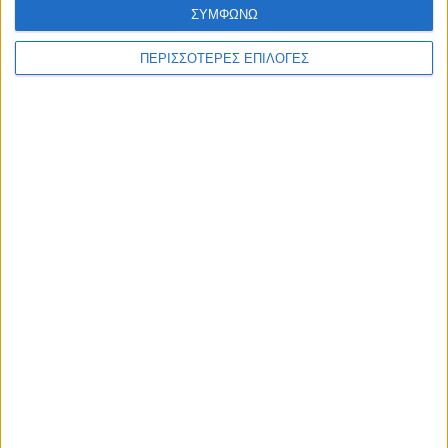
ΣΥΜΦΩΝΩ
ΠΕΡΙΣΣΟΤΕΡΕΣ ΕΠΙΛΟΓΕΣ
Επικαιρότητα
09/06/2026
«Με τον Ρένο»: Ο Διονύσης Παναγιωτάκης σε
μια συζήτηση με τον Ρένο Χαραλαμπίδη |
13.07.2026