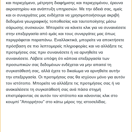
και περιεχόμενο, μέτρηση διαφήμισης και περιεχομένου, έρευνα
ληξιπρόθεσμες περιορίστηκαν στις 94.000.
ακροατηρίου και ανάπτυξη υπηρεσιών.
Με την άδειά σας, εμείς
Oι εκκρεμείς ληξιπρόθεσμες αιτήσεις για
και οι συνεργάτες μας ενδέχεται να χρησιμοποιήσουμε ακριβή
δεδομένα γεωγραφικής τοποθεσίας και ταυτοποίησης μέσω
εφάπαξ και δημόσιου και ιδιωτικού τομέα
σάρωσης συσκευών. Μπορείτε να κάνετε κλικ για να συναινέσετε
ανήλθαν σε 9.420.
στην επεξεργασία από εμάς και τους συνεργάτες μας όπως
περιγράφεται παραπάνω. Εναλλακτικά, μπορείτε να αποκτήσετε
Οι πρωτοβουλίες για ταχεία
πρόσβαση σε πιο λεπτομερείς πληροφορίες και να αλλάξετε τις
προτιμήσεις σας πριν συναινέσετε ή να αρνηθείτε να
αποκλιμάκωση
συναινέσετε.
Λάβετε υπόψη ότι κάποια επεξεργασία των
προσωπικών σας δεδομένων ενδέχεται να μην απαιτεί τη
Δρομολογούνται μία σειρά από
συγκατάθεσή σας, αλλά έχετε το δικαίωμα να αρνηθείτε αυτήν
την επεξεργασία. Οι προτιμήσεις σας θα ισχύουν μόνο για αυτόν
πρωτοβουλίες, με κύριο στόχο την
τον ιστότοπο. Μπορείτε να αλλάξετε τις προτιμήσεις σας ή να
εξάλειψη των ληξιπρόθεσμων επικουρικών
ανακαλέσετε τη συγκατάθεσή σας ανά πάσα στιγμή
συντάξεων.
επιστρέφοντας σε αυτόν τον ιστότοπο και κάνοντας κλικ στο
κουμπί "Απορρήτου" στο κάτω μέρος της ιστοσελίδας.
Όπως επισημαίνουν πηγές, πρόκειται να
ενεργοποιηθεί η fast track διαδικασία