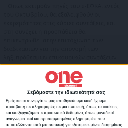
Όπως εκτιμούν πηγές του e-ΕΦΚΑ, εντός
του Οκτωβρίου, θα εξαλειφθούν οι
εκκρεμότητες στις κύριες συντάξεις, και
στη συνέχει η προσπάθεια θα
επικεντρωθεί στην επιτάχυνση των
διαδικασιών για την απονομή των
ληξιπρόθεσμων επικουρικών συντάξεων.
Τα πρώτα αποτελέσματα είναι
ενθαρρυντικά, καθώς καταγράφηκε αύξηση
του ρυθμού απονομής των επικουρικών
Σεβόμαστε την ιδιωτικότητά σας
συντάξεων, που ξεπέρασε το 10%.
Εμείς και οι συνεργάτες μας αποθηκεύουμε και/ή έχουμε
πρόσβαση σε πληροφορίες σε μια συσκευή, όπως τα cookies,
και επεξεργαζόμαστε προσωπικά δεδομένα, όπως μοναδικοί
Tον Αύγουστο του 2022 οι επικουρικές
αναγνωριστικοί και προσαρμοσμένες πληροφορίες που
αποστέλλονται από μια συσκευή για εξατομικευμένες διαφημίσεις
συντάξεις, που έχουν καταστεί