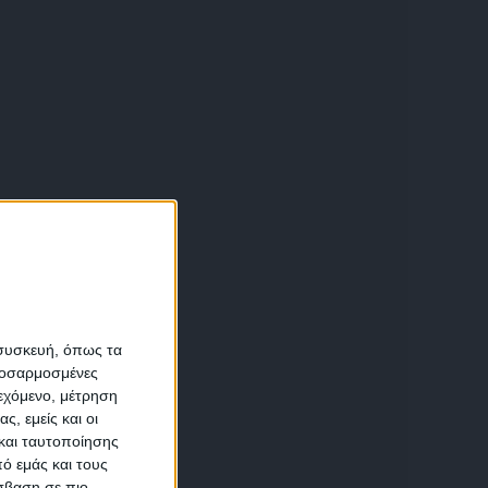
η
α
 συσκευή, όπως τα
προσαρμοσμένες
ιεχόμενο, μέτρηση
αση
ς, εμείς και οι
και ταυτοποίησης
ό εμάς και τους
σβαση σε πιο