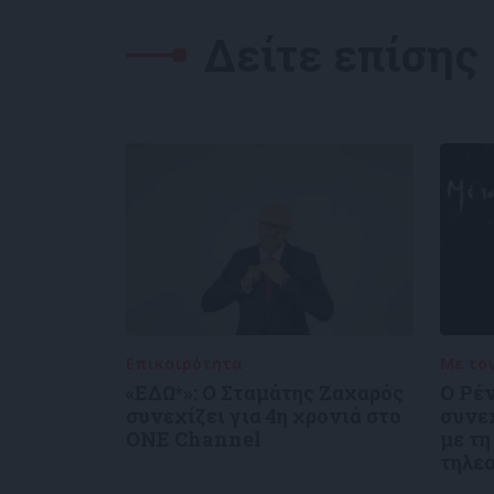
Δείτε επίσης
Επικαιρότητα
05/08/2026
Με το
«ΕΔΩ*»: Ο Σταμάτης Ζαχαρός
Ο Ρέ
συνεχίζει για 4η χρονιά στο
συνε
ONE Channel
με τη
τηλε