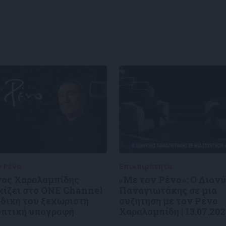
ν Ρένο
05/08/2026
Επικαιρότητα
09/06/2026
νος Χαραλαμπίδης
«Με τον Ρένο»: Ο Διον
χίζει στο ONE Channel
Παναγιωτάκης σε μια
 δική του ξεχωριστή
συζήτηση με τον Ρένο
οπτική υπογραφή
Χαραλαμπίδη | 13.07.20