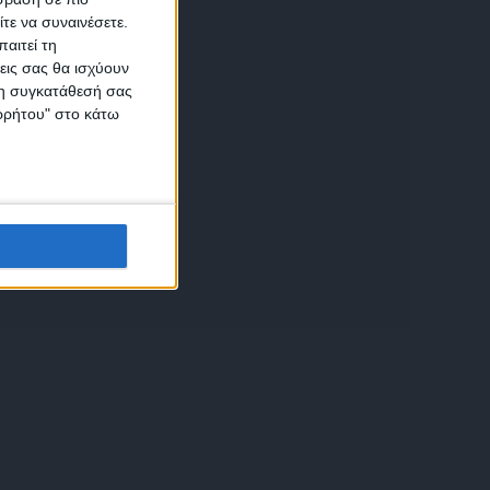
τε να συναινέσετε.
αιτεί τη
εις σας θα ισχύουν
 τη συγκατάθεσή σας
ικών
ορρήτου" στο κάτω