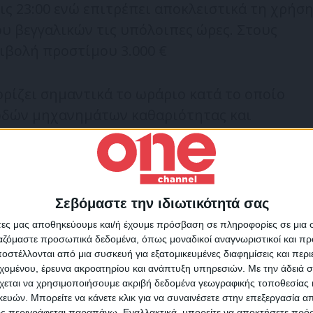
ις 23:00 ενώ επιτρέπει αποκλειστικά τη χρήσ
 βεγγαλικών τις υπόλοιπες ώρες. Στους
ιβολή προστίμου 3.000 €
ορίζει σημαντικά το ωράριο κατά το οποίο
ωδών μηχανημάτων καθαριότητας και
ς τα χορτοκοπτικά μηχανήματα, οι
να. Συγκεκριμένα τα μηχανήματα που
 ντεσιμπέλ απαγορεύεται πλέον, να
ς και τις επίσημες αργίες ενώ, από τη
Σεβόμαστε την ιδιωτικότητά σας
Για να ενημερώνεστε πάντ
ήση τους επιτρέπεται μόνο από τις 11:00 έως
άτες μας αποθηκεύουμε και/ή έχουμε πρόσβαση σε πληροφορίες σε μια
πρώτοι!
υγκεκριμένου άρθρου τιμωρείται με πρόστιμο
ργαζόμαστε προσωπικά δεδομένα, όπως μοναδικοί αναγνωριστικοί και 
στέλλονται από μια συσκευή για εξατομικευμένες διαφημίσεις και περ
Κάνε εγγραφή στο Newsletter μας και απόκτησε πρόσβ
εχομένου, έρευνα ακροατηρίου και ανάπτυξη υπηρεσιών.
Με την άδειά σα
στα νέα πριν από όλους τους άλλους.
χεται να χρησιμοποιήσουμε ακριβή δεδομένα γεωγραφικής τοποθεσίας 
SLETTER
 νέου κανονισμού η Δημοτική Αρχή αποκτά το
ών. Μπορείτε να κάνετε κλικ για να συναινέσετε στην επεξεργασία απ
ς περιγράφεται παραπάνω. Εναλλακτικά, μπορείτε να αποκτήσετε πρό