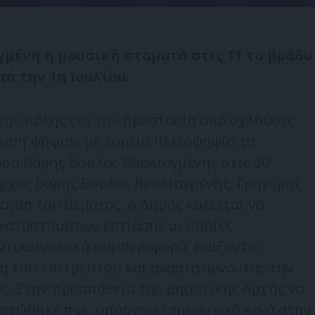
γμένη η μουσική σταματά στις 11 το βράδυ
πό την 1η Ιουλίου.
της πόλης για την προστασία από οχλούσες
νση ψήφισε με ευρεία πλειοψηφία το
ου Βάρης Βούλας Βουλιαγμένης στις 30
ρχος Βάρης Βούλας Βουλιαγμένης, Γρηγόρης
ηση του θέματος, ο Δήμος καλείται να
 καταστημάτων εστίασης οι οποίες
ντικοινωνική συμπεριφορά, παίζοντας
η του επιτρεπτού και αναστατώνοντας την
ας. Στην προσπάθεια της Δημοτικής Αρχής να
ιστώθηκε πως υπάρχουν σημαντικά κενά στην