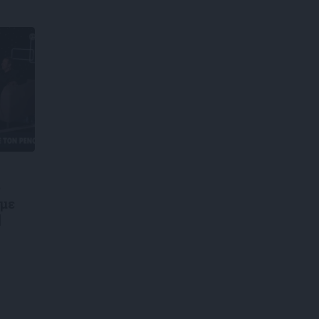
ς
 με
|