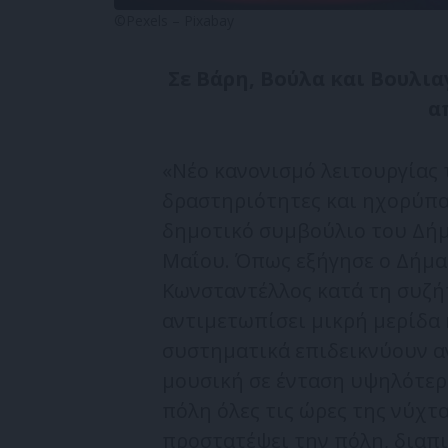
©Pexels – Pixabay
Σε Βάρη, Βούλα και Βουλια
α
«Νέο κανονισμό λειτουργίας 
δραστηριότητες και ηχορύπα
δημοτικό συμβούλιο του Δήμ
Μαΐου. Όπως εξήγησε ο Δήμα
Κωνσταντέλλος κατά τη συζήτ
αντιμετωπίσει μικρή μερίδα
συστηματικά επιδεικνύουν α
μουσική σε ένταση υψηλότερ
πόλη όλες τις ώρες της νύχτ
προστατέψει την πόλη, διαπ