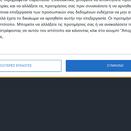
, προκειμένου να μπορέσει να θωρακίσει την
ίες και να αλλάξετε τις προτιμήσεις σας πριν συναινέσετε ή να αρνηθεί
ς κατοίκους απ’ όσους αρνούνται να
ποια επεξεργασία των προσωπικών σας δεδομένων ενδέχεται να μην απ
ς γειτνίασης και την οικιστική φυσιογνωμία
λά έχετε το δικαίωμα να αρνηθείτε αυτήν την επεξεργασία. Οι προτιμήσ
ιστότοπο. Μπορείτε να αλλάξετε τις προτιμήσεις σας ή να ανακαλέσετε
φωνώ με τους Όρους χρήσης και την Πολιτική προστασίας προσωπ
άρης Βούλας Βουλιαγμένης»,
αναφέρει η
στρέφοντας σε αυτόν τον ιστότοπο και κάνοντας κλικ στο κουμπί "Απ
μένων
ς.
ΣΣΟΤΕΡΕΣ ΕΠΙΛΟΓΕΣ
ΣΥΜΦΩΝΩ
ική