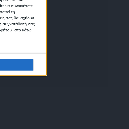
τε να συναινέσετε.
αιτεί τη
εις σας θα ισχύουν
 τη συγκατάθεσή σας
ικών
ορρήτου" στο κάτω