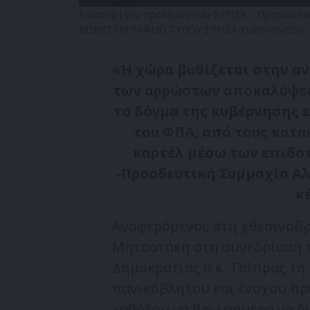
Επίσκεψη του προέδρου του ΣΥΡΙΖΑ – Προοδευτική
BONETTI/ΓΡΑΦΕΙΟ ΤΥΠΟΥ ΣΥΡΙΖΑ/EUROKINISSI)
«Η χώρα βυθίζεται στην α
των αρρώστων αποκαλύψεω
το δόγμα της κυβέρνησης ε
του ΦΠΑ, από τους κατα
καρτέλ μέσω των επιδοτ
-Προοδευτική Συμμαχία Αλ
κ
Αναφερόμενος στη χθεσινοβ
Μητσοτάκη στη συνεδρίαση τ
Δημοκρατίας ο κ. Τσίπρας τ
πανικόβλητου και ένοχου πρ
καθόλου να βρω σήμερα να δώ