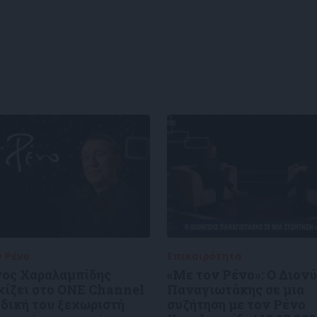
ν Ρένο
05/08/2026
Επικαιρότητα
09/06/2026
νος Χαραλαμπίδης
«Με τον Ρένο»: Ο Διον
χίζει στο ONE Channel
Παναγιωτάκης σε μια
 δική του ξεχωριστή
συζήτηση με τον Ρένο