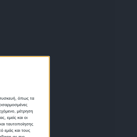
α
 συσκευή, όπως τα
προσαρμοσμένες
ιεχόμενο, μέτρηση
αση
ς, εμείς και οι
και ταυτοποίησης
ό εμάς και τους
σβαση σε πιο