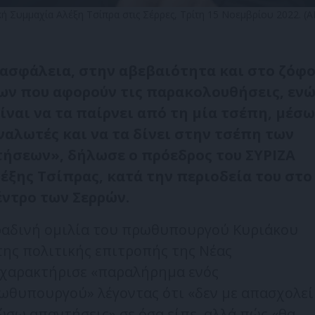
 Συμμαχία Αλέξη Τσίπρα στις Σέρρες, Τρίτη 15 Νοεμβρίου 2022. 
νασφάλεια, στην αβεβαιότητα και στο ζόφ
ν που αφορούν τις παρακολουθήσεις, εν
ίναι να τα παίρνει από τη μία τσέπη, μέσω
ναλωτές και να τα δίνει στην τσέπη των
ήσεων», δήλωσε ο πρόεδρος του ΣΥΡΙΖΑ
έξης Τσίπρας, κατά την περιοδεία του στο
έντρο των Σερρών.
ραδινή ομιλία του πρωθυπουργού Κυριάκου
ης πολιτικής επιτροπής της Νέας
η χαρακτήρισε «παραλήρημα ενός
ωθυπουργού» λέγοντας ότι «δεν με απασχολεί
σω απαντήσεις» σε όσα είπε, αλλά πώς «θα