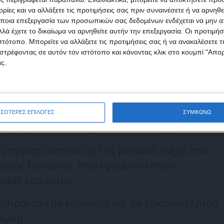
ίες και να αλλάξετε τις προτιμήσεις σας πριν συναινέσετε ή να αρνηθεί
θια η κοινωνία.
ποια επεξεργασία των προσωπικών σας δεδομένων ενδέχεται να μην απ
λά έχετε το δικαίωμα να αρνηθείτε αυτήν την επεξεργασία. Οι προτιμήσ
ΔΕΗ και χτύπημα στα καρτέλ και στην
ιστότοπο. Μπορείτε να αλλάξετε τις προτιμήσεις σας ή να ανακαλέσετε
φωνώ με τους Όρους χρήσης και την Πολιτική προστασίας προσωπ
 στα καύσιμα στα τρόφιμα.
στρέφοντας σε αυτόν τον ιστότοπο και κάνοντας κλικ στο κουμπί "Απ
μένων
ς.
υ κατανάλωσης στα καύσιμα και του ΦΠΑ στα
ι ανάσα η ελληνική κοινωνία.
00 ευρώ και τιμαριθμική αναπροσαρμογή για
ΣΣΟΤΕΡΕΣ ΕΠΙΛΟΓΕΣ
ΣΥΜΦΩΝΩ
σμός ώστε να ενισχυθεί το εισόδημα.
ς πρώτης κατοικίας της μεσαίας τάξης που
λογής Πάτσιδες, που εφορμούν στους
ικές εταιρείες.
έμπρακτα την κοινωνία και θα δώσουν ελπίδα
νωση.