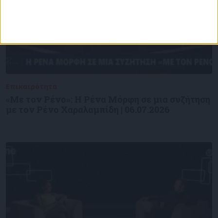
Επικαιρότητα
09/06/2026
«Με τον Ρένο»: Η Ρένα Μόρφη σε μια συζήτηση
με τον Ρένο Χαραλαμπίδη | 06.07.2026