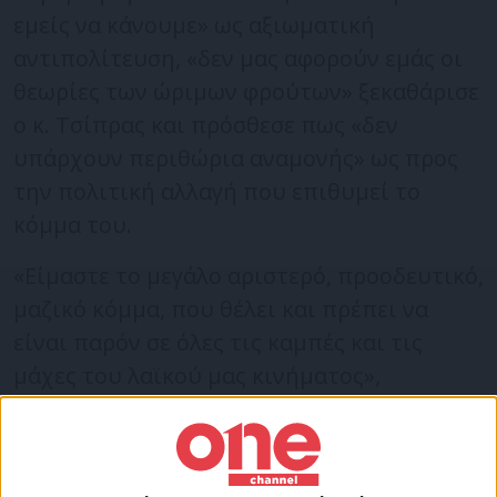
εμείς να κάνουμε» ως αξιωματική
αντιπολίτευση, «δεν μας αφορούν εμάς οι
θεωρίες των ώριμων φρούτων» ξεκαθάρισε
ο κ. Τσίπρας και πρόσθεσε πως «δεν
υπάρχουν περιθώρια αναμονής» ως προς
την πολιτική αλλαγή που επιθυμεί το
κόμμα του.
«Είμαστε το μεγάλο αριστερό, προοδευτικό,
μαζικό κόμμα, που θέλει και πρέπει να
είναι παρόν σε όλες τις καμπές και τις
μάχες του λαϊκού μας κινήματος»,
σημείωσε ο κ. Τσίπρας και προέβλεψε πως
«ο ΣΥΡΙΖΑ θα είναι πρώτο κόμμα στην
αναμέτρηση με την απλή αναλογική. Γιατί