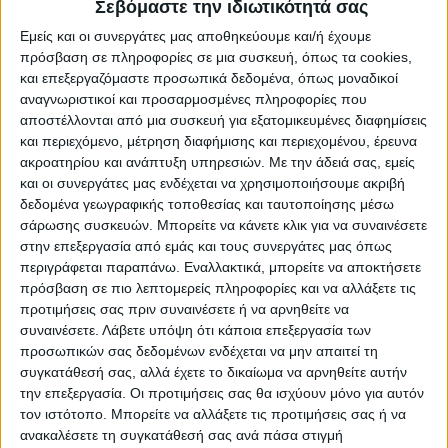
εκπροσωπεί τη σταθερότητα που μόνο μια
Σεβόμαστε την ιδιωτικότητά σας
ανοιχτή, σύγχρονη, δημοκρατία
Εμείς και οι συνεργάτες μας αποθηκεύουμε και/ή έχουμε
πρόσβαση σε πληροφορίες σε μια συσκευή, όπως τα cookies,
εξασφαλίζει».
και επεξεργαζόμαστε προσωπικά δεδομένα, όπως μοναδικοί
αναγνωριστικοί και προσαρμοσμένες πληροφορίες που
αποστέλλονται από μια συσκευή για εξατομικευμένες διαφημίσεις
Ζήτησε συνεπώς από το κόμμα πλήρη
και περιεχόμενο, μέτρηση διαφήμισης και περιεχομένου, έρευνα
συμμετοχή, δράση και κινητοποίηση των
ακροατηρίου και ανάπτυξη υπηρεσιών.
Με την άδειά σας, εμείς
και οι συνεργάτες μας ενδέχεται να χρησιμοποιήσουμε ακριβή
μελών του – παλαιών και νέων-, υπό το
δεδομένα γεωγραφικής τοποθεσίας και ταυτοποίησης μέσω
τρίπτυχο σύνθημα: Αντίσταση,
σάρωσης συσκευών. Μπορείτε να κάνετε κλικ για να συναινέσετε
στην επεξεργασία από εμάς και τους συνεργάτες μας όπως
Αλληλεγγύη, Αλλαγή.
περιγράφεται παραπάνω. Εναλλακτικά, μπορείτε να αποκτήσετε
πρόσβαση σε πιο λεπτομερείς πληροφορίες και να αλλάξετε τις
Τόνισε ότι «υπάρχει ελπίδα γιατί έχουμε
προτιμήσεις σας πριν συναινέσετε ή να αρνηθείτε να
εναλλακτικό σχέδιο που προστατεύει την
συναινέσετε.
Λάβετε υπόψη ότι κάποια επεξεργασία των
προσωπικών σας δεδομένων ενδέχεται να μην απαιτεί τη
κοινωνική πλειοψηφία και όσο πιο
συγκατάθεσή σας, αλλά έχετε το δικαίωμα να αρνηθείτε αυτήν
γρήγορα εφαρμοστεί τόσο γρηγορότερα θα
την επεξεργασία. Οι προτιμήσεις σας θα ισχύουν μόνο για αυτόν
ανακάμψει η οικονομία και θα ανασάνει η
τον ιστότοπο. Μπορείτε να αλλάξετε τις προτιμήσεις σας ή να
ανακαλέσετε τη συγκατάθεσή σας ανά πάσα στιγμή