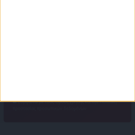
Για να ενημερώνεστε πάντα πρώτοι!
Κάνε εγγραφή στο Newsletter μας και απόκτησε
πρόσβαση στα νέα πριν από όλους τους άλλους.
NEWSLETTER
Συμφωνώ με τους Όρους χρήσης και την Πολιτική
προστασίας προσωπικών δεδομένων