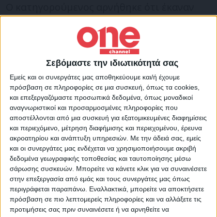
Ο κατηγορούμενος αρνήθηκε ότι έκαναν
«κόντρες» με τον φίλο του.
Ο 19χρονος υποστήριξε πως εκείνος
Σεβόμαστε την ιδιωτικότητά σας
ανέπτυξε ταχύτητα με το αυτοκίνητο, και
Εμείς και οι συνεργάτες μας αποθηκεύουμε και/ή έχουμε
ακολουθούσε ο 18χρονος
όταν συνέβη το
πρόσβαση σε πληροφορίες σε μια συσκευή, όπως τα cookies,
τροχαίο.
και επεξεργαζόμαστε προσωπικά δεδομένα, όπως μοναδικοί
αναγνωριστικοί και προσαρμοσμένες πληροφορίες που
αποστέλλονται από μια συσκευή για εξατομικευμένες διαφημίσεις
Ανακριτής και Εισαγγελέας επέβαλαν στον
και περιεχόμενο, μέτρηση διαφήμισης και περιεχομένου, έρευνα
κατηγορούμενο τους περιοριστικούς
ακροατηρίου και ανάπτυξη υπηρεσιών.
Με την άδειά σας, εμείς
και οι συνεργάτες μας ενδέχεται να χρησιμοποιήσουμε ακριβή
όρους της απαγόρευσης οδήγησης και της
δεδομένα γεωγραφικής τοποθεσίας και ταυτοποίησης μέσω
υποχρεωτικής εμφάνισης δύο φορές το
σάρωσης συσκευών. Μπορείτε να κάνετε κλικ για να συναινέσετε
στην επεξεργασία από εμάς και τους συνεργάτες μας όπως
μήνα σε Αστυνομικό Τμήμα.
περιγράφεται παραπάνω. Εναλλακτικά, μπορείτε να αποκτήσετε
πρόσβαση σε πιο λεπτομερείς πληροφορίες και να αλλάξετε τις
προτιμήσεις σας πριν συναινέσετε ή να αρνηθείτε να