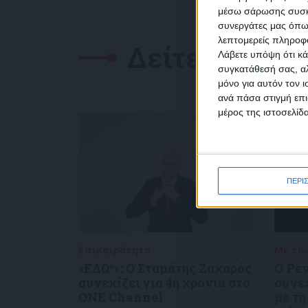
NEW
μέσω σάρωσης συσκευ
συνεργάτες μας όπω
λεπτομερείς πληροφορ
Δείτε επίσης
Λάβετε υπόψη ότι κά
συγκατάθεσή σας, αλ
μόνο για αυτόν τον 
Συμ
ανά πάσα στιγμή επι
δεδο
μέρος της ιστοσελίδα
ΠΕΡΙ
Επικαιρότητα
05/08/2026
Με το
«ΕΔΩ*»: Ο Σταμάτης Ζαχαρός
Ο Ρέ
συνεχίζει για 4η χρονιά στο
συνε
ONE Channel
με τη