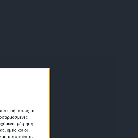
α
 συσκευή, όπως τα
προσαρμοσμένες
ιεχόμενο, μέτρηση
αση
ς, εμείς και οι
και ταυτοποίησης