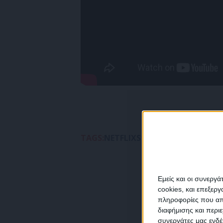
TAGS:
NETFLIX
Stranger Thnings
Κρα
Εμείς και οι συνεργ
cookies, και επεξε
πληροφορίες που απο
διαφήμισης και περι
συνεργάτες μας ενδέ