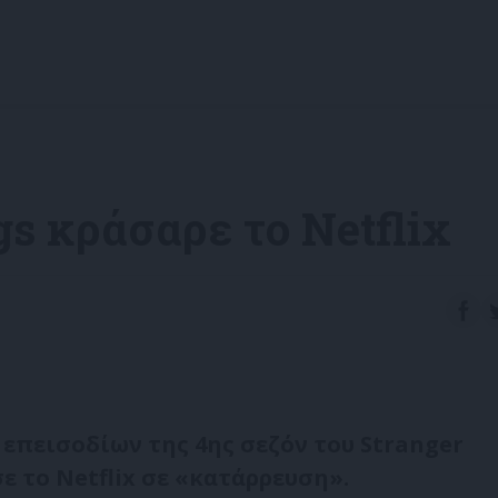
gs κράσαρε το Netflix
επεισοδίων της 4ης σεζόν του Stranger
ε το Netflix σε «κατάρρευση».