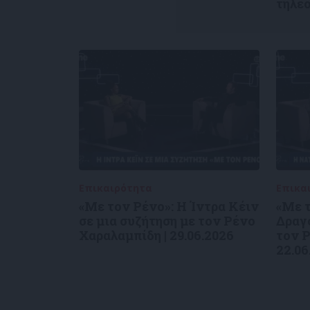
τηλε
Επικαιρότητα
09/06/2026
Επικα
«Με τον Ρένο»: Η Ίντρα Κέιν
«Με τ
σε μια συζήτηση με τον Ρένο
Δραγο
Χαραλαμπίδη | 29.06.2026
τον Ρ
22.06