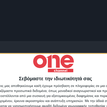
σάρισμα
Σεβόμαστε την ιδιωτικότητά σας
Για να ενημερώνεστε πάντ
άτες μας αποθηκεύουμε και/ή έχουμε πρόσβαση σε πληροφορίες σε μια
πρώτοι!
ργαζόμαστε προσωπικά δεδομένα, όπως μοναδικοί αναγνωριστικοί και 
στέλλονται από μια συσκευή για εξατομικευμένες διαφημίσεις και περ
Κάνε εγγραφή στο Newsletter μας και απόκτησε πρόσβ
εχομένου, έρευνα ακροατηρίου και ανάπτυξη υπηρεσιών.
Με την άδειά σα
στα νέα πριν από όλους τους άλλους.
χεται να χρησιμοποιήσουμε ακριβή δεδομένα γεωγραφικής τοποθεσίας 