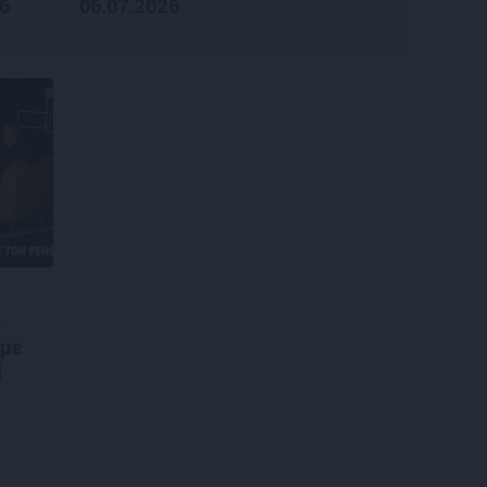
26
06.07.2026
ς
 με
|