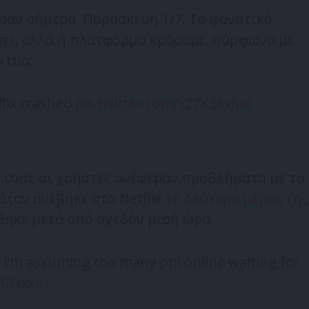
σαν σήμερα, Παρασκευή 1/7. Το φανατικό
σει, αλλά η πλατφόρμα κράσαρε, σύμφωνα με
κτυο.
flix crashed
pic.twitter.com/YZ7X56vhai
.com, οι χρήστες ανέφεραν προβλήματα με το
 όταν ανέβηκε στο Netflix
το δεύτερο μέρος της
ηκε μετά από σχεδόν μισή ώρα.
? i’m assuming too many ppl online waiting for
iKCWxv6Y