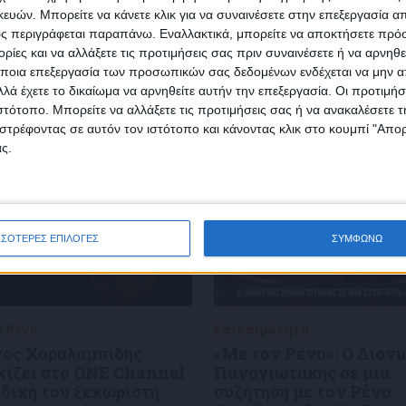
SLETTER
ών. Μπορείτε να κάνετε κλικ για να συναινέσετε στην επεξεργασία απ
ς περιγράφεται παραπάνω. Εναλλακτικά, μπορείτε να αποκτήσετε πρό
ίες και να αλλάξετε τις προτιμήσεις σας πριν συναινέσετε ή να αρνηθεί
ποια επεξεργασία των προσωπικών σας δεδομένων ενδέχεται να μην απ
λά έχετε το δικαίωμα να αρνηθείτε αυτήν την επεξεργασία. Οι προτιμήσ
ιστότοπο. Μπορείτε να αλλάξετε τις προτιμήσεις σας ή να ανακαλέσετε
φωνώ με τους Όρους χρήσης και την Πολιτική προστασίας προσωπ
στρέφοντας σε αυτόν τον ιστότοπο και κάνοντας κλικ στο κουμπί "Απ
μένων
ς.
ΣΣΟΤΕΡΕΣ ΕΠΙΛΟΓΕΣ
ΣΥΜΦΩΝΩ
ν Ρένο
05/08/2026
Επικαιρότητα
09/06/2026
νος Χαραλαμπίδης
«Με τον Ρένο»: Ο Διον
χίζει στο ONE Channel
Παναγιωτάκης σε μια
 δική του ξεχωριστή
συζήτηση με τον Ρένο