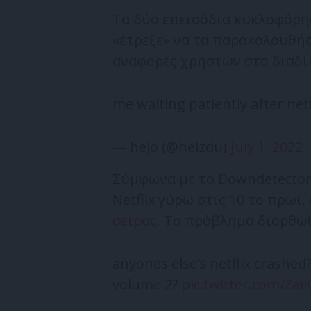
Τα δύο επεισόδια κυκλοφόρη
«έτρεξε» να τα παρακολουθή
αναφορές χρηστών στο διαδί
me waiting patiently after net
— hejo (@heizdu)
July 1, 2022
Σύμφωνα με το Downdetector
Netflix γύρω στις 10 το πρωί,
σειράς.
Το πρόβλημα διορθώθ
anyones else’s netflix crashed
volume 2?
pic.twitter.com/Za