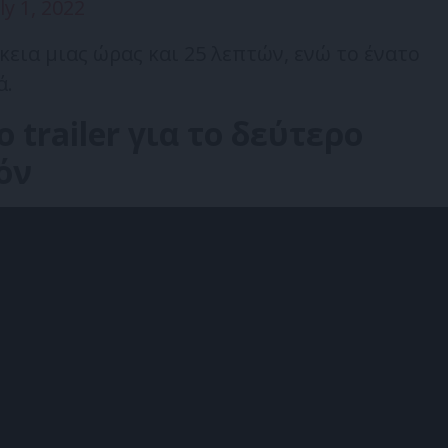
ly 1, 2022
κεια μιας ώρας και 25 λεπτών, ενώ το ένατο
ά.
ο trailer για το δεύτερο
όν