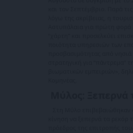
Αύγουστο σε σύγκριση με το 
και τον Σεπτέμβριο. Παρά τι
λόγω της ακρίβειας, η τουρισ
Αστυπάλαια για πρώτη φορά 
“χάρτη” και προσελκύει επισ
ποιότητα υπηρεσιών των επα
προσβασιμότητας από νησιά 
στρατηγική για “πάντρεμα” τ
βιωματικών εμπειριών», δηλ
Κομηνέας.
Μύλος: Ξεπερνά τ
Στη Μύλο επιβεβαιώθηκαν ο
κίνηση να ξεπερνά τα ρεκόρ τ
πρόεδρος της επιτροπής του