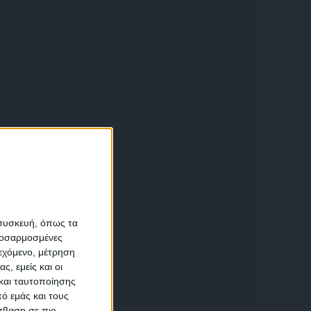
α
 συσκευή, όπως τα
προσαρμοσμένες
ιεχόμενο, μέτρηση
αση
ς, εμείς και οι
και ταυτοποίησης
ό εμάς και τους
σβαση σε πιο