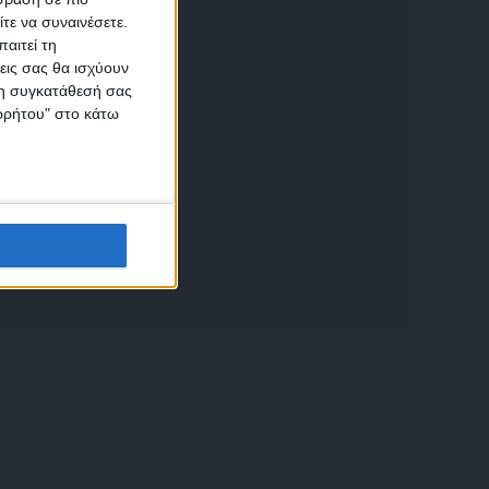
τε να συναινέσετε.
αιτεί τη
εις σας θα ισχύουν
 τη συγκατάθεσή σας
ικών
ορρήτου" στο κάτω