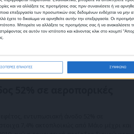
ι ιδιαίτερα παραγωγικός τουριστικά με
ίες και να αλλάξετε τις προτιμήσεις σας πριν συναινέσετε ή να αρνηθεί
 Έχουμε διαμορφώσει ένα πολύπλευρο
ποια επεξεργασία των προσωπικών σας δεδομένων ενδέχεται να μην απ
λά έχετε το δικαίωμα να αρνηθείτε αυτήν την επεξεργασία. Οι προτιμήσ
ία παγκόσμιας κληρονομιάς της UNESCO, τις
ιστότοπο. Μπορείτε να αλλάξετε τις προτιμήσεις σας ή να ανακαλέσετε
φωνώ με τους Όρους χρήσης και την Πολιτική προστασίας προσωπ
ην παράδοση, τη θρησκευτικότητα, τον
στρέφοντας σε αυτόν τον ιστότοπο και κάνοντας κλικ στο κουμπί "Απ
μένων
ς.
να και τις δραστηριότητες. Τα αναπτυξιακά
ν ως στόχο την ενίσχυση της κρουαζιέρας και
ισκεπτών μας, στοιχεία που γίνονται ήδη
νιά», εξηγεί ο Δήμαρχος Πάτμου Λευτέρης
ΣΣΟΤΕΡΕΣ ΕΠΙΛΟΓΕΣ
ΣΥΜΦΩΝΩ
δος 52% σε αεροπορικές
ι εφέτος, εντυπωσιακή άνοδο 52% σε
ίστοιχα 7,4% ακτοπλοϊκώς από Μάιο μέχρι και