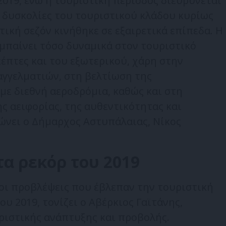
2019, ενώ η τουριστική περίοδος διευρύνεται
ς δυσκολίες του τουριστικού κλάδου κυρίως
τική σεζόν κινήθηκε σε εξαιρετικά επίπεδα. Η
μπαίνει τόσο δυναμικά στον τουριστικό
κέπτες και του εξωτερικού, χάρη στην
γγελματιών, στη βελτίωση της
με διεθνή αεροδρόμια, καθώς και στη
ης αειφορίας, της αυθεντικότητας και
ώνει ο Δήμαρχος Αστυπάλαιας, Νίκος
α ρεκόρ του 2019
ι προβλέψεις που έβλεπαν την τουριστική
ου 2019, τονίζει ο Αβέρκιος Γαϊτάνης,
ριστικής ανάπτυξης και προβολής.