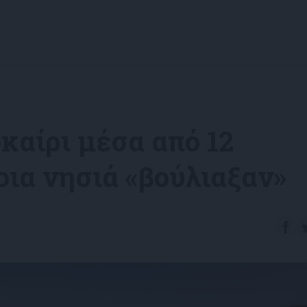
καίρι μέσα από 12
οια νησιά «βούλιαξαν»