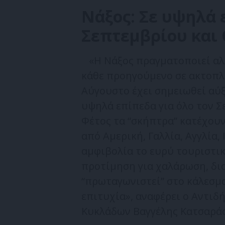
Νάξος: Σε υψηλά 
Σεπτεμβρίου και
«Η Νάξος πραγματοποιεί αλλ
κάθε προηγούμενο σε ακτοπλο
Αύγουστο έχει σημειωθεί αύξ
υψηλά επίπεδα για όλο τον Σ
Φέτος τα “σκήπτρα” κατέχουν
από Αμερική, Γαλλία, Αγγλία, 
αμφιβολία το ευρύ τουριστικ
προτίμηση για χαλάρωση, δι
“πρωταγωνιστεί” στο κάλεσμα
επιτυχία», αναφέρει ο Αντι
Κυκλάδων Βαγγέλης Κατσαράς