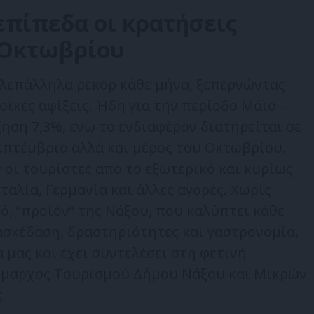
επίπεδα οι κρατήσεις
 Οκτωβρίου
επάλληλα ρεκόρ κάθε μήνα, ξεπερνώντας
ϊκές αφίξεις. Ήδη για την περίοδο Μάιο –
ηση 7,3%, ενώ το ενδιαφέρον διατηρείται σε
επτέμβριο αλλά και μέρος του Οκτωβρίου.
 οι τουρίστες από το εξωτερικό και κυρίως
Ιταλία, Γερμανία και άλλες αγορές. Χωρίς
ό, “προϊόν” της Νάξου, που καλύπτει κάθε
ασκέδαση, δραστηριότητες και γαστρονομία,
 μας και έχει συντελέσει στη φετινή
δήμαρχος Τουρισμού Δήμου Νάξου και Μικρών
.