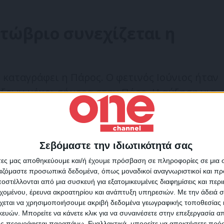
κτώβριο συνεχίζεται η
καταγράφει η Πάρος. Ο φετινός Ιούνιος ήταν
ξεων μέχρι σήμερα στην Πάρο. Η αύξηση για
αι για τον φετινό Αύγουστο 20%. Η σεζόν
θμούς και αναμένεται να ξεπεράσει και τον
Σεβόμαστε την ιδιωτικότητά σας
Για να ενημερώνεστε πάντ
άτες μας αποθηκεύουμε και/ή έχουμε πρόσβαση σε πληροφορίες σε μια
 το 2019 η πληρότητα στα
πρώτοι!
ργαζόμαστε προσωπικά δεδομένα, όπως μοναδικοί αναγνωριστικοί και 
στέλλονται από μια συσκευή για εξατομικευμένες διαφημίσεις και περ
Αύγουστο
Κάνε εγγραφή στο Newsletter μας και απόκτησε πρόσβ
εχομένου, έρευνα ακροατηρίου και ανάπτυξη υπηρεσιών.
Με την άδειά σα
στα νέα πριν από όλους τους άλλους.
χεται να χρησιμοποιήσουμε ακριβή δεδομένα γεωγραφικής τοποθεσίας 
SLETTER
πέρασε τα μεγέθη του 2019. «Στην Πάτμο, ο
ών. Μπορείτε να κάνετε κλικ για να συναινέσετε στην επεξεργασία απ
ς περιγράφεται παραπάνω. Εναλλακτικά, μπορείτε να αποκτήσετε πρό