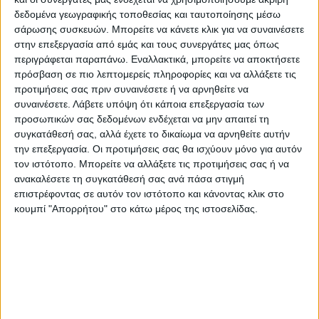
δεδομένα γεωγραφικής τοποθεσίας και ταυτοποίησης μέσω
ιατροδικαστικής έρευνας, ο θάνατος του
σάρωσης συσκευών. Μπορείτε να κάνετε κλικ για να συναινέσετε
41χρονου οφείλεται σε βαριές
στην επεξεργασία από εμάς και τους συνεργάτες μας όπως
κρανιοεγκεφαλικές κακώσεις. Όπως
περιγράφεται παραπάνω. Εναλλακτικά, μπορείτε να αποκτήσετε
πρόσβαση σε πιο λεπτομερείς πληροφορίες και να αλλάξετε τις
προέκυψε έφερε αλλεπάλληλα χτυπήματα
προτιμήσεις σας πριν συναινέσετε ή να αρνηθείτε να
από εργαλείο, συνέπεια των οποίων επήλθε
συναινέσετε.
Λάβετε υπόψη ότι κάποια επεξεργασία των
προσωπικών σας δεδομένων ενδέχεται να μην απαιτεί τη
ο θάνατός του. Το φονικό όργανο
συγκατάθεσή σας, αλλά έχετε το δικαίωμα να αρνηθείτε αυτήν
εξετάζεται να είναι ένα σκεπάρνι, που
την επεξεργασία. Οι προτιμήσεις σας θα ισχύουν μόνο για αυτόν
τον ιστότοπο. Μπορείτε να αλλάξετε τις προτιμήσεις σας ή να
σύμφωνα με πληροφορίες εντοπίστηκε στο
ανακαλέσετε τη συγκατάθεσή σας ανά πάσα στιγμή
μπαλκόνι του σπιτιού. Πλέον αναμένονται
επιστρέφοντας σε αυτόν τον ιστότοπο και κάνοντας κλικ στο
και τα αποτελέσματα των ιστολογικών και
κουμπί "Απορρήτου" στο κάτω μέρος της ιστοσελίδας.
τοξικολογικών εξετάσεων.
Ανάλογες εργαστηριακές εξετάσεις θα
διενεργηθούν και στον 69χρονο πατέρα
του, καθώς φαίνεται ότι μετά το φονικό