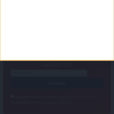
Για να ενημερώνεστε πάντα πρώτοι!
Κάνε εγγραφή στο Newsletter μας και απόκτησε
πρόσβαση στα νέα πριν από όλους τους άλλους.
NEWSLETTER
Συμφωνώ με τους Όρους χρήσης και την Πολιτική
προστασίας προσωπικών δεδομένων