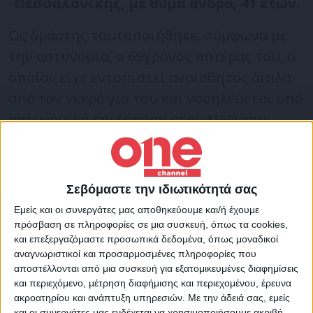
Θεσσαλονίκης, με θύμα άνδρα, 41 ετών.
Ως δράστης ταυτοποιήθηκε, σύμφωνα με
την αστυνομία, ο 69χρονος πατέρας του, ο
οποίος είχε εντοπιστεί αναίσθητος δίπλα
από τον νεκρό γιο του και νοσηλεύεται υπό
αστυνομική επιτήρηση στην ΜΕΘ του
νοσοκομείου Παπανικολάου.
Οι έρευνες του Τμήματος Εγκλημάτων κατά
Σεβόμαστε την ιδιωτικότητά σας
Ζωής της Ασφάλειας Θεσσαλονίκης είχαν
Εμείς και οι συνεργάτες μας αποθηκεύουμε και/ή έχουμε
στραφεί από την πρώτη στιγμή εναντίον
πρόσβαση σε πληροφορίες σε μια συσκευή, όπως τα cookies,
και επεξεργαζόμαστε προσωπικά δεδομένα, όπως μοναδικοί
του 69χρονου, καθώς δεν διαπιστώθηκε
αναγνωριστικοί και προσαρμοσμένες πληροφορίες που
τρίτο πρόσωπο στη σκηνή του εγκλήματος.
αποστέλλονται από μια συσκευή για εξατομικευμένες διαφημίσεις
και περιεχόμενο, μέτρηση διαφήμισης και περιεχομένου, έρευνα
ακροατηρίου και ανάπτυξη υπηρεσιών.
Με την άδειά σας, εμείς
Σύμφωνα με τα ευρήματα της
και οι συνεργάτες μας ενδέχεται να χρησιμοποιήσουμε ακριβή