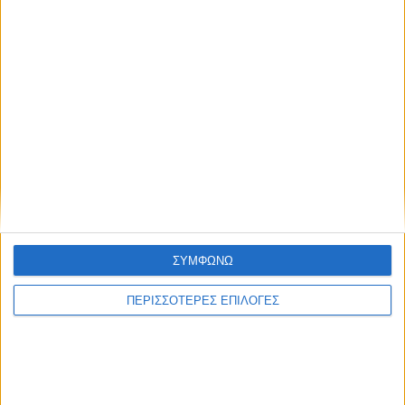
Συμφωνώ με τους Όρους χρήσης και την
Πολιτική προστασίας προσωπικών
δεδομένων
ΣΥΜΦΩΝΩ
Επικαιρότητα
09/06/2026
ΠΕΡΙΣΣΟΤΕΡΕΣ ΕΠΙΛΟΓΕΣ
«Με τον Ρένο»: Ο Διονύσης Παναγιωτάκης σε
μια συζήτηση με τον Ρένο Χαραλαμπίδη |
13.07.2026