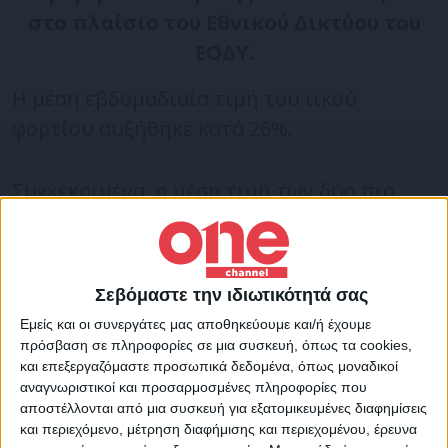
στο πλαίσιο του Εθνικού Δικτύου του
ΕΟΔΥ.
Η μέση εβδομαδιαία τιμή του ιικού
φορτίου αυξήθηκε κατά 26%.
Συγκεκριμένα, η μέση τιμή των δύο πιο
πρόσφατων μετρήσεων, δηλαδή της Τρίτης
25/10/2022 και της Τετάρτης 26/10/2022
είναι:
Σεβόμαστε την ιδιωτικότητά σας
Εμείς και οι συνεργάτες μας αποθηκεύουμε και/ή έχουμε
– Σταθερή (+10%) σε σχέση με τη μέση τιμή
πρόσβαση σε πληροφορίες σε μια συσκευή, όπως τα cookies,
και επεξεργαζόμαστε προσωπικά δεδομένα, όπως μοναδικοί
των δύο αμέσως προηγούμενων μετρήσεων
αναγνωριστικοί και προσαρμοσμένες πληροφορίες που
της Κυριακής 23/10/2022 και της Δευτέρας
αποστέλλονται από μια συσκευή για εξατομικευμένες διαφημίσεις
24/10/2022.
και περιεχόμενο, μέτρηση διαφήμισης και περιεχομένου, έρευνα