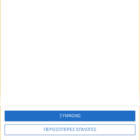
όλους τους άλλους.
Με τον Ρένο
05/08/2026
NEWSLETTER
Ο Ρένος Χαραλαμπίδης συνεχίζει στο ONE
Channel με τη δική του ξεχωριστή τηλεοπτική
υπογραφή
Συμφωνώ με τους Όρους χρήσης και την
Πολιτική προστασίας προσωπικών
δεδομένων
ΣΥΜΦΩΝΩ
ΠΕΡΙΣΣΟΤΕΡΕΣ ΕΠΙΛΟΓΕΣ