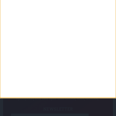
«Με τον Ρένο»: Ο Χάρης Ρώμας σε μια συζήτηση
με τον Ρένο Χαραλαμπίδη | 15.06.2026
Για να ενημερώνεστε πάντα πρώτοι!
Κάνε εγγραφή στο Newsletter μας και απόκτησε
πρόσβαση στα νέα πριν από όλους τους άλλους.
NEWSLETTER