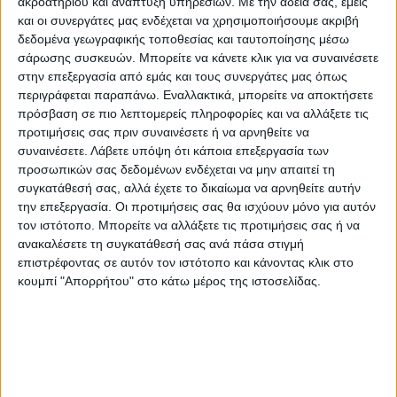
ακροατηρίου και ανάπτυξη υπηρεσιών.
Με την άδειά σας, εμείς
και οι συνεργάτες μας ενδέχεται να χρησιμοποιήσουμε ακριβή
δεδομένα γεωγραφικής τοποθεσίας και ταυτοποίησης μέσω
σάρωσης συσκευών. Μπορείτε να κάνετε κλικ για να συναινέσετε
στην επεξεργασία από εμάς και τους συνεργάτες μας όπως
περιγράφεται παραπάνω. Εναλλακτικά, μπορείτε να αποκτήσετε
πρόσβαση σε πιο λεπτομερείς πληροφορίες και να αλλάξετε τις
προτιμήσεις σας πριν συναινέσετε ή να αρνηθείτε να
συναινέσετε.
Λάβετε υπόψη ότι κάποια επεξεργασία των
προσωπικών σας δεδομένων ενδέχεται να μην απαιτεί τη
συγκατάθεσή σας, αλλά έχετε το δικαίωμα να αρνηθείτε αυτήν
την επεξεργασία. Οι προτιμήσεις σας θα ισχύουν μόνο για αυτόν
τον ιστότοπο. Μπορείτε να αλλάξετε τις προτιμήσεις σας ή να
ανακαλέσετε τη συγκατάθεσή σας ανά πάσα στιγμή
επιστρέφοντας σε αυτόν τον ιστότοπο και κάνοντας κλικ στο
κουμπί "Απορρήτου" στο κάτω μέρος της ιστοσελίδας.
©Ομάδα Επιδημιολογίας Λυμάτων του ΑΠΘ
– Σημαντικά αυξημένη κατά 58% σε σχέση