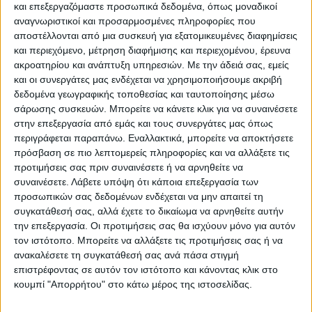
και επεξεργαζόμαστε προσωπικά δεδομένα, όπως μοναδικοί
αναγνωριστικοί και προσαρμοσμένες πληροφορίες που
αποστέλλονται από μια συσκευή για εξατομικευμένες διαφημίσεις
και περιεχόμενο, μέτρηση διαφήμισης και περιεχομένου, έρευνα
ακροατηρίου και ανάπτυξη υπηρεσιών.
Με την άδειά σας, εμείς
και οι συνεργάτες μας ενδέχεται να χρησιμοποιήσουμε ακριβή
δεδομένα γεωγραφικής τοποθεσίας και ταυτοποίησης μέσω
σάρωσης συσκευών. Μπορείτε να κάνετε κλικ για να συναινέσετε
στην επεξεργασία από εμάς και τους συνεργάτες μας όπως
περιγράφεται παραπάνω. Εναλλακτικά, μπορείτε να αποκτήσετε
πρόσβαση σε πιο λεπτομερείς πληροφορίες και να αλλάξετε τις
προτιμήσεις σας πριν συναινέσετε ή να αρνηθείτε να
Η piazza del Duomo είναι κάτι σαν την αυλή
συναινέσετε.
Λάβετε υπόψη ότι κάποια επεξεργασία των
των θαυμάτων. Όλο το 24ωρο υπάρχει ζωή,
προσωπικών σας δεδομένων ενδέχεται να μην απαιτεί τη
συγκατάθεσή σας, αλλά έχετε το δικαίωμα να αρνηθείτε αυτήν
street music, εκθέσεις και είναι το πιο
την επεξεργασία. Οι προτιμήσεις σας θα ισχύουν μόνο για αυτόν
αναγνωρίσιμο σημείο στην πόλη.
τον ιστότοπο. Μπορείτε να αλλάξετε τις προτιμήσεις σας ή να
Κυριαρχεί ο Καθεδρικός Ναός , γοτθικού
ανακαλέσετε τη συγκατάθεσή σας ανά πάσα στιγμή
επιστρέφοντας σε αυτόν τον ιστότοπο και κάνοντας κλικ στο
ρυθμού, που χρειάστηκε περίπου 6 αιώνες
κουμπί "Απορρήτου" στο κάτω μέρος της ιστοσελίδας.
για να ολοκληρωθεί στην σημερινή του