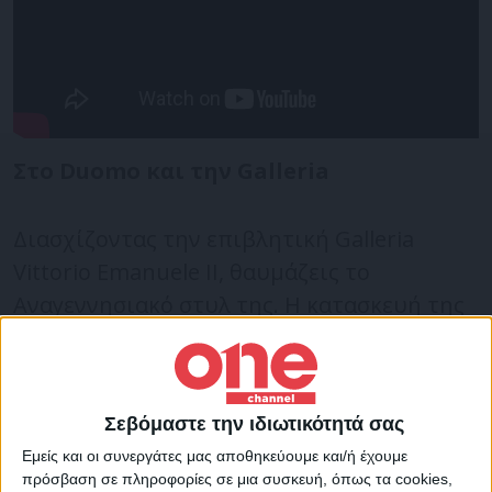
Στο Duomo και την Galleria
Διασχίζοντας την επιβλητική Galleria
Vittorio Emanuele II, θαυμάζεις το
Αναγεννησιακό στυλ της. Η κατασκευή της
ολοκληρώθηκε το 1867 από τον
αρχιτέκτονα Giuseppe Mengoni. Εδώ
συναντιούνται οι Μιλανέζοι για καφέ,
Σεβόμαστε την ιδιωτικότητά σας
φαγητό και ποτό.
Εμείς και οι συνεργάτες μας αποθηκεύουμε και/ή έχουμε
πρόσβαση σε πληροφορίες σε μια συσκευή, όπως τα cookies,