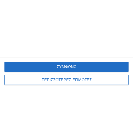
Συμφωνώ με τους Όρους χρήσης και την
Πολιτική προστασίας προσωπικών
δεδομένων
Με τον Ρένο
05/08/2026
ΣΥΜΦΩΝΩ
Ο Ρένος Χαραλαμπίδης συνεχίζει στο ONE
Channel με τη δική του ξεχωριστή τηλεοπτική
ΠΕΡΙΣΣΟΤΕΡΕΣ ΕΠΙΛΟΓΕΣ
υπογραφή