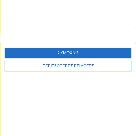
Πολιτική προστασίας προσωπικών
δεδομένων
Επικαιρότητα
09/06/2026
«Με τον Ρένο»: Ο Διονύσης Παναγιωτάκης σε
μια συζήτηση με τον Ρένο Χαραλαμπίδη |
13.07.2026
ΣΥΜΦΩΝΩ
ΠΕΡΙΣΣΟΤΕΡΕΣ ΕΠΙΛΟΓΕΣ