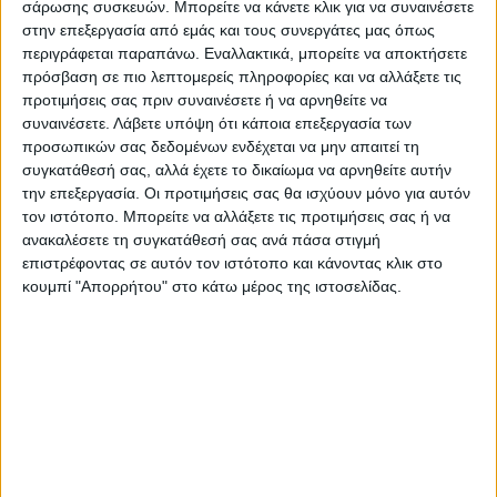
σάρωσης συσκευών. Μπορείτε να κάνετε κλικ για να συναινέσετε
στην επεξεργασία από εμάς και τους συνεργάτες μας όπως
περιγράφεται παραπάνω. Εναλλακτικά, μπορείτε να αποκτήσετε
πρόσβαση σε πιο λεπτομερείς πληροφορίες και να αλλάξετε τις
προτιμήσεις σας πριν συναινέσετε ή να αρνηθείτε να
συναινέσετε.
Λάβετε υπόψη ότι κάποια επεξεργασία των
προσωπικών σας δεδομένων ενδέχεται να μην απαιτεί τη
συγκατάθεσή σας, αλλά έχετε το δικαίωμα να αρνηθείτε αυτήν
την επεξεργασία. Οι προτιμήσεις σας θα ισχύουν μόνο για αυτόν
τον ιστότοπο. Μπορείτε να αλλάξετε τις προτιμήσεις σας ή να
ανακαλέσετε τη συγκατάθεσή σας ανά πάσα στιγμή
επιστρέφοντας σε αυτόν τον ιστότοπο και κάνοντας κλικ στο
κουμπί "Απορρήτου" στο κάτω μέρος της ιστοσελίδας.
Το βράδυ είναι μαγικά , τα φώτα από το
Μεροβίγλι, τα Φηρά, το Φηροστεφάνι και
μέχρι το Ακρωτήρι μοιάζουν από ψηλά σαν
μικρά αναμμένα κεριά που τρεμοπαίζουν
και κάτω η Caldera φωτίζεται από το
φεγγάρι.