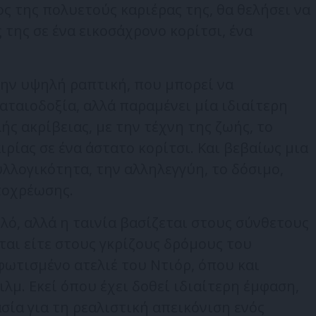
ος της πολυετούς καριέρας της, θα θελήσει να
 της σε ένα εικοσάχρονο κορίτσι, ένα
ην υψηλή ραπτική, που μπορεί να
αταιοδοξία, αλλά παραμένει μία ιδιαίτερη
ς ακρίβειας, με την τέχνη της ζωής, το
ρίας σε ένα άστατο κορίτσι. Και βεβαίως μια
υλλογικότητα, την αλληλεγγύη, το δόσιμο,
ποχρέωσης.
λό, αλλά η ταινία βασίζεται στους σύνθετους
αι είτε στους γκρίζους δρόμους του
φωτισμένο ατελιέ του Ντιόρ, όπου και
λμ. Εκεί όπου έχει δοθεί ιδιαίτερη έμφαση,
σία για τη ρεαλιστική απεικόνιση ενός