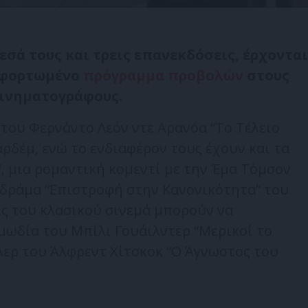
σά τους και τρεις επανεκδόσεις, έρχονται
 φορτωμένο
πρόγραμμα προβολών
στους
ινηματογράφους.
 του Φερνάντο Λεόν ντε Αρανόα “Το Τέλειο
αρδέμ, ενώ το ενδιαφέρον τους έχουν και τα
”, μια ρομαντική κομεντί με την Έμα Τόμσον
 δράμα “Επιστροφή στην Κανονικότητα” του
ις του κλασικού σινεμά μπορούν να
ωδία του Μπίλι Γουάιλντερ “Μερικοί το
λερ του Άλφρεντ Χίτσκοκ “Ο Άγνωστος του