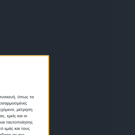
α
 συσκευή, όπως τα
προσαρμοσμένες
ιεχόμενο, μέτρηση
αση
ς, εμείς και οι
και ταυτοποίησης
ό εμάς και τους
σβαση σε πιο