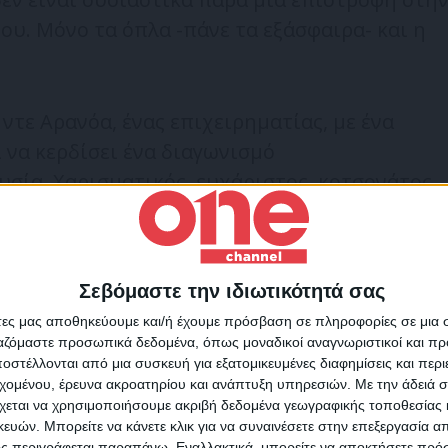
ου. Μόνο τα όπλα -πάνε τα εξάσφαιρα- και η
ντε Αρανόα, ένας επιχειρηματίας, με ένα
 να κερδίσει ένα διαγωνισμό
σία. Χαρισματικός, ευχάριστος, κοτσονάτος,
ντας το αληθινό του πρόσωπο, τη μαύρη του
είο, θα γίνει πιεστικός, θα επέμβει ακόμη και
εργαζομένων του.
Σεβόμαστε την ιδιωτικότητά σας
Για να ενημερώνεστε πάντ
 χαρισματική εμφάνιση του επιχειρηματία
άτες μας αποθηκεύουμε και/ή έχουμε πρόσβαση σε πληροφορίες σε μια
πρώτοι!
τήρα του, την επίθεση στα δικαιώματα των
ργαζόμαστε προσωπικά δεδομένα, όπως μοναδικοί αναγνωριστικοί και 
στέλλονται από μια συσκευή για εξατομικευμένες διαφημίσεις και περ
Κάνε εγγραφή στο Newsletter μας και απόκτησε πρόσβ
τευση της ζωής τους, τις απάνθρωπες
εχομένου, έρευνα ακροατηρίου και ανάπτυξη υπηρεσιών.
Με την άδειά σα
στα νέα πριν από όλους τους άλλους.
λει, την κυριαρχία του νεποτισμού,
χεται να χρησιμοποιήσουμε ακριβή δεδομένα γεωγραφικής τοποθεσίας 
SLETTER
ών. Μπορείτε να κάνετε κλικ για να συναινέσετε στην επεξεργασία απ
 πετυχημένους ισολογισμούς και τα success
ς περιγράφεται παραπάνω. Εναλλακτικά, μπορείτε να αποκτήσετε πρό