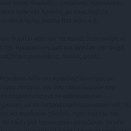
Good Boss). Κωμωδία, ισπανικής παραγωγής
νάντο Λεόν ντε Αρανόα, με τους Χαβιέρ
ντένια Αμόρ, Μαρία Ντε Νάτι κ.ά.
υ θυμίζει κάτι απ’ τα παλιά, όταν ακόμη οι
ια την πραγματική ζωή και άγγιζαν την ψυχή
δυαζότανε με σκέψεις, πολλές φορές
ερνάντο Λεόν ντε Αρανόα (“Δευτέρες με
ούργο σενάριο, για όσα ταλαιπωρούν τον
ι τα στερεότυπα για το καθαγιασμένο
ρηματίες, με το αστραφτερό παρουσιαστικό, τα
τους να παράγουν πλούτο, προς όφελος της
 θα κάνει μία ταινία που ισοπεδώνει το νέο
εν είναι ουσιαστικά παρά μία επιστροφή στη