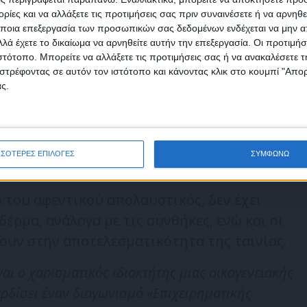
ωνικά ερείπια, χρήσιμα μόνο για ακόμη
ίες και να αλλάξετε τις προτιμήσεις σας πριν συναινέσετε ή να αρνηθεί
ποια επεξεργασία των προσωπικών σας δεδομένων ενδέχεται να μην απ
λά έχετε το δικαίωμα να αρνηθείτε αυτήν την επεξεργασία. Οι προτιμήσ
ιστότοπο. Μπορείτε να αλλάξετε τις προτιμήσεις σας ή να ανακαλέσετε
φωνώ με τους Όρους χρήσης και την Πολιτική προστασίας προσωπ
 σάτιρα του, συνδυάζει ισορροπημένα
στρέφοντας σε αυτόν τον ιστότοπο και κάνοντας κλικ στο κουμπί "Απ
μένων
 συνεχώς τις ιδέες, που θέλει να προβάλλει,
ς.
 το αποτέλεσμα τον δικαιώνει. Έτσι, φαντάζει
ωσε στα βραβεία Goya της Ισπανικής Ακαδημίας
ί την επίσημη πρόταση για τα Όσκαρ
ΣΣΟΤΕΡΕΣ ΕΠΙΛΟΓΕΣ
ΣΥΜΦΩΝΩ
του αφεντικού απολαυστικός, δεν έχει
έρμα, ανάλογα με τις συνθήκες, ενώ και οι
ουν στην αποτελεσματικότητα της ταινίας.
ι ο χαρισματικός ιδιοκτήτης μιας οικογενειακής
ερδίσει έναν διαγωνισμό «Επιχειρηματικής