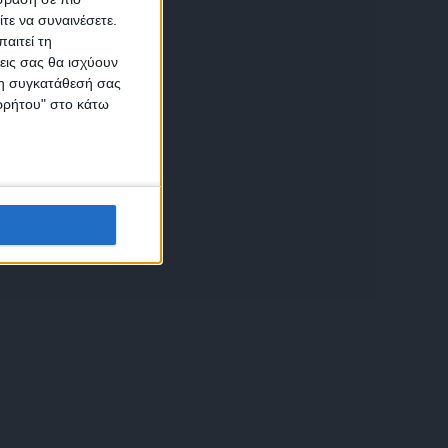
τε να συναινέσετε.
αιτεί τη
εις σας θα ισχύουν
 τη συγκατάθεσή σας
ικών
ορρήτου" στο κάτω