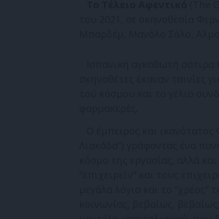
Το Τέλειο Αφεντικό
(The 
του 2021, σε σκηνοθεσία Φερ
Μπαρδέμ, Μανόλο Σόλο, Αλμου
Ισπανική αγκαθωτή σάτιρα πο
σκηνοθέτες έκαναν ταινίες γ
τού κόσμου και το γέλιο συν
φαρμακερές.
Ο έμπειρος και ικανότατος Φ
Λιακάδα”) γράφοντας ένα παν
κόσμο της εργασίας, αλλά κα
“επιχειρείν” και τους επιχει
μεγάλα λόγια και το “χρέος” 
κοινωνίας, βεβαίως, βεβαίως,
μοντέλο καπιταλισμού, που δ