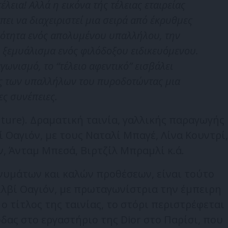
έλεια! Αλλά η εικόνα τής τέλειας εταιρείας
ει να διαχειριστεί μια σειρά από έκρυθμες
ικότητα ενός απολυμένου υπαλλήλου, την
ο ξεμυάλισμα ενός φιλόδοξου ειδικευόμενου.
γωνισμό, το “τέλειο αφεντικό” εισβάλει
ές των υπαλλήλων του πυροδοτώντας μια
ς συνέπειες.
uture). Δραματική ταινία, γαλλικής παραγωγής
ί Οαγιόν, με τους Ναταλί Μπαγέ, Λίνα Κουντρί,
, Άνταμ Μπεσά, Βιρτζίλ Μπραμλί κ.ά.
υμάτων και καλών προθέσεων, είναι τούτο
ιλβί Οαγιόν, με πρωταγωνίστρια την έμπειρη
ο τίτλος της ταινίας, το στόρι περιστρέφεται
δας στο εργαστήριο της Dior στο Παρίσι, που