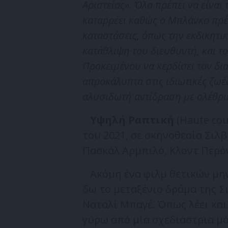
Αριστείας». Όλα πρέπει να είναι τ
καταρρέει καθώς ο Μπλάνκο πρέπ
καταστάσεις, όπως την εκδικητ
κατάθλιψη του διευθυντή, και τ
Προκειμένου να κερδίσει τον δια
απροκάλυπτα στις ιδιωτικές ζω
αλυσιδωτή αντίδραση με ολέθριε
Υψηλή Ραπτική
(Haute co
του 2021, σε σκηνοθεσία Σιλβ
Πασκάλ Αρμπιλό, Κλοντ Περόν
Ακόμη ένα φιλμ θετικών μην
δω το μεταξένιο δράμα της Σ
Ναταλί Μπαγέ. Όπως λέει και 
γύρω από μία σχεδιάστρια μό