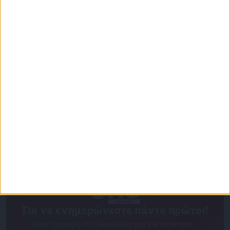
Επικαιρότητα
09/06/2026
«Με τον Ρένο»: Ο Χάρης Ρώμας σε μια συζήτηση
με τον Ρένο Χαραλαμπίδη | 15.06.2026
Για να ενημερώνεστε πάντα πρώτοι!
Κάνε εγγραφή στο Newsletter μας και απόκτησε