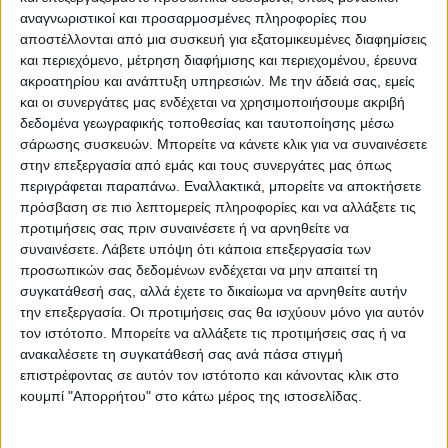
αλλοδαπούς που στερούνταν
αναγνωριστικοί και προσαρμοσμένες πληροφορίες που
αποστέλλονται από μια συσκευή για εξατομικευμένες διαφημίσεις
νομιμοποιητικών εγγράφων.
και περιεχόμενο, μέτρηση διαφήμισης και περιεχομένου, έρευνα
ακροατηρίου και ανάπτυξη υπηρεσιών.
Με την άδειά σας, εμείς
και οι συνεργάτες μας ενδέχεται να χρησιμοποιήσουμε ακριβή
Σε βάρος του σχηματίστηκε δικογραφία για
δεδομένα γεωγραφικής τοποθεσίας και ταυτοποίησης μέσω
διευκόλυνση εισόδου από το Ελληνικό
σάρωσης συσκευών. Μπορείτε να κάνετε κλικ για να συναινέσετε
στην επεξεργασία από εμάς και τους συνεργάτες μας όπως
έδαφος εκ κερδοσκοπία – μεταφορά
περιγράφεται παραπάνω. Εναλλακτικά, μπορείτε να αποκτήσετε
αλλοδαπών στο εσωτερικό κατ’
πρόσβαση σε πιο λεπτομερείς πληροφορίες και να αλλάξετε τις
προτιμήσεις σας πριν συναινέσετε ή να αρνηθείτε να
εξακολούθηση.
συναινέσετε.
Λάβετε υπόψη ότι κάποια επεξεργασία των
προσωπικών σας δεδομένων ενδέχεται να μην απαιτεί τη
Όπως προέκυψε από την έρευνα, το
συγκατάθεσή σας, αλλά έχετε το δικαίωμα να αρνηθείτε αυτήν
την επεξεργασία. Οι προτιμήσεις σας θα ισχύουν μόνο για αυτόν
κύκλωμα διοργάνωσε πρόσφατα καινούρια
τον ιστότοπο. Μπορείτε να αλλάξετε τις προτιμήσεις σας ή να
παράνομη προώθηση 16 μεταναστών από
ανακαλέσετε τη συγκατάθεσή σας ανά πάσα στιγμή
επιστρέφοντας σε αυτόν τον ιστότοπο και κάνοντας κλικ στο
την Τουρκία στην Ελλάδα. Οι μετανάστες,
κουμπί "Απορρήτου" στο κάτω μέρος της ιστοσελίδας.
αρχικά μεταφέρθηκαν από την
Κωνσταντινούπολη στην Ανδιανούπολη