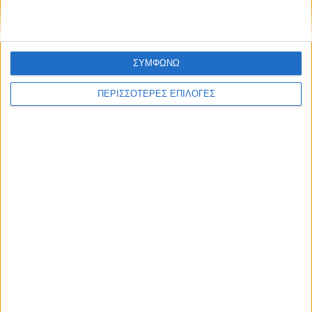
ΣΥΜΦΩΝΩ
ΠΕΡΙΣΣΟΤΕΡΕΣ ΕΠΙΛΟΓΕΣ
Επικαιρότητα
09/06/2026
«Με τον Ρένο»: Η Ίντρα Κέιν σε μια συζήτηση
με τον Ρένο Χαραλαμπίδη | 29.06.2026