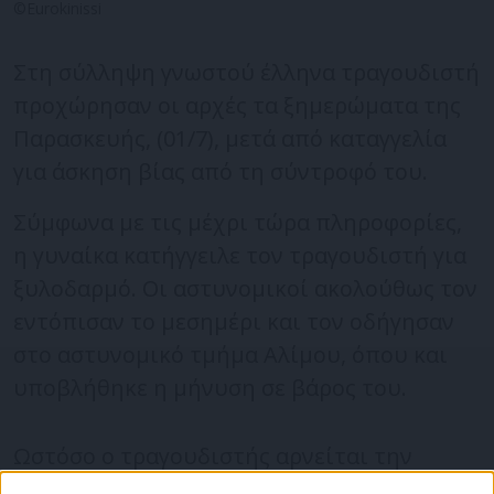
©Eurokinissi
Στη σύλληψη γνωστού έλληνα τραγουδιστή
προχώρησαν οι αρχές τα ξημερώματα της
Παρασκευής, (01/7), μετά από καταγγελία
για άσκηση βίας από τη σύντροφό του.
Σύμφωνα με τις μέχρι τώρα πληροφορίες,
η γυναίκα κατήγγειλε τον τραγουδιστή για
ξυλοδαρμό. Οι αστυνομικοί ακολούθως τον
εντόπισαν το μεσημέρι και τον οδήγησαν
στο αστυνομικό τμήμα Αλίμου, όπου και
υποβλήθηκε η μήνυση σε βάρος του.
Ωστόσο ο τραγουδιστής αρνείται την
κατηγορία και έχει υποβάλλει και ο ίδιος