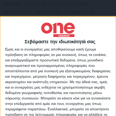
δράστη, ο οποίος πυροβόλησε και
τραυμάτισε τρία άτομα. Σύμφωνα με
αστυνομικες πηγές ο 33χρονος έχει
απασχολήσει και ο παρελθόν τις Αρχές για
διάφορα αδικήματα.
Σεβόμαστε την ιδιωτικότητά σας
Εν τω μεταξύ εντοπίστηκε το πρωί το τζιπ
Εμείς και οι συνεργάτες μας αποθηκεύουμε και/ή έχουμε
της επίθεσης και έχει μεταφερθεί στα
πρόσβαση σε πληροφορίες σε μια συσκευή, όπως τα cookies,
και επεξεργαζόμαστε προσωπικά δεδομένα, όπως μοναδικοί
Εγκληματολογικά της ΕΛΑΣ όπου
αναγνωριστικοί και προσαρμοσμένες πληροφορίες που
εξετάζεται για αποτυπώματα και γενετικό
αποστέλλονται από μια συσκευή για εξατομικευμένες διαφημίσεις
υλικό.
και περιεχόμενο, μέτρηση διαφήμισης και περιεχομένου, έρευνα
ακροατηρίου και ανάπτυξη υπηρεσιών.
Με την άδειά σας, εμείς
και οι συνεργάτες μας ενδέχεται να χρησιμοποιήσουμε ακριβή
δεδομένα γεωγραφικής τοποθεσίας και ταυτοποίησης μέσω
σάρωσης συσκευών. Μπορείτε να κάνετε κλικ για να συναινέσετε
στην επεξεργασία από εμάς και τους συνεργάτες μας όπως
περιγράφεται παραπάνω. Εναλλακτικά, μπορείτε να αποκτήσετε
πρόσβαση σε πιο λεπτομερείς πληροφορίες και να αλλάξετε τις