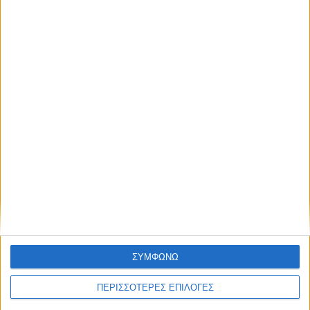
όλους τους άλλους.
Επικαιρότητα
09/06/2026
NEWSLETTER
«Με τον Ρένο»: Ο Διονύσης Παναγιωτάκης σε
μια συζήτηση με τον Ρένο Χαραλαμπίδη |
13.07.2026
Συμφωνώ με τους Όρους χρήσης και την
Πολιτική προστασίας προσωπικών
δεδομένων
ΣΥΜΦΩΝΩ
ΠΕΡΙΣΣΟΤΕΡΕΣ ΕΠΙΛΟΓΕΣ