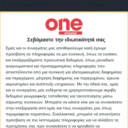
Στο μήνυμά του
στο Twitter,
ο Νίκος
Ανδρουλάκης αναφέρει
για την Εθνική
:
«Άλλη μια επιτυχία μας χάρισε η Εθνική
Ομάδα Πόλο κατακτώντας το χάλκινο
μετάλλιο στο Παγκόσμιο Πρωτάθλημα.
Σεβόμαστε την ιδιωτικότητά σας
Θερμά συγχαρητήρια στους αθλητές μας».
Εμείς και οι συνεργάτες μας αποθηκεύουμε και/ή έχουμε
πρόσβαση σε πληροφορίες σε μια συσκευή, όπως τα cookies,
και επεξεργαζόμαστε προσωπικά δεδομένα, όπως μοναδικοί
Άλλη μια επιτυχία μας χάρισε η Εθνική
αναγνωριστικοί και προσαρμοσμένες πληροφορίες που
Ομάδα Πόλο κατακτώντας το χάλκινο
αποστέλλονται από μια συσκευή για εξατομικευμένες διαφημίσεις
και περιεχόμενο, μέτρηση διαφήμισης και περιεχομένου, έρευνα
μετάλλιο στο Παγκόσμιο Πρωτάθλημα.
ακροατηρίου και ανάπτυξη υπηρεσιών.
Με την άδειά σας, εμείς
Θερμά συγχαρητήρια στους αθλητές μας. ?
και οι συνεργάτες μας ενδέχεται να χρησιμοποιήσουμε ακριβή
δεδομένα γεωγραφικής τοποθεσίας και ταυτοποίησης μέσω
???
#FINABudapest2022
#waterpolo
σάρωσης συσκευών. Μπορείτε να κάνετε κλικ για να συναινέσετε
στην επεξεργασία από εμάς και τους συνεργάτες μας όπως
περιγράφεται παραπάνω. Εναλλακτικά, μπορείτε να αποκτήσετε
— Nikos Androulakis (@androulakisnick)
July
πρόσβαση σε πιο λεπτομερείς πληροφορίες και να αλλάξετε τις
3, 2022
προτιμήσεις σας πριν συναινέσετε ή να αρνηθείτε να