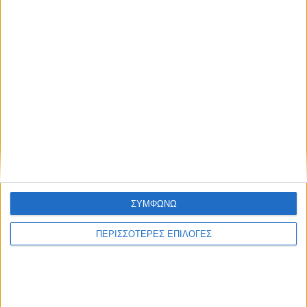
Συμφωνώ με τους Όρους χρήσης και την
Πολιτική προστασίας προσωπικών
δεδομένων
ΣΥΜΦΩΝΩ
ΠΕΡΙΣΣΟΤΕΡΕΣ ΕΠΙΛΟΓΕΣ
Επικαιρότητα
09/06/2026
«Με τον Ρένο»: Η Ρένα Μόρφη σε μια συζήτηση
με τον Ρένο Χαραλαμπίδη | 06.07.2026