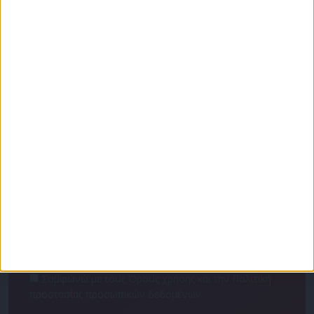
Για να ενημερώνεστε πάντα πρώτοι!
Κάνε εγγραφή στο Newsletter μας και απόκτησε
πρόσβαση στα νέα πριν από όλους τους άλλους.
NEWSLETTER
Συμφωνώ με τους Όρους χρήσης και την Πολιτική
προστασίας προσωπικών δεδομένων