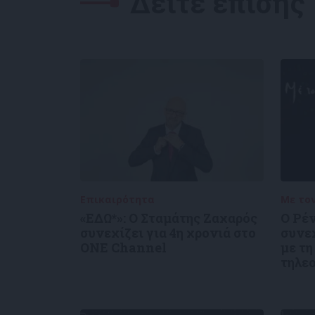
Δείτε επίσης
Επικαιρότητα
05/08/2026
Με το
«ΕΔΩ*»: Ο Σταμάτης Ζαχαρός
Ο Ρέ
συνεχίζει για 4η χρονιά στο
συνε
ONE Channel
με τη
τηλε