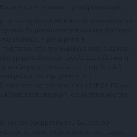
αθώς και στην πανεπιστημιακή αστυνομία.
ης με τον πρόεδρο Αθανάσιο Νικολόπουλο και
οτεχνικών Σωματείων Θεσσαλονίκης βρέθηκαν
ντιμετωπίζει η μικρομεσαία
 πλήττεται από την ακρίβεια στην ενέργεια
λειψη χρηματοδοτικών εργαλείων, αλλά και η
ητσοτάκη για την κατάρτιση, την διαρκή
ούμενων, και την μαθητεία. Η
 κατέθεσε τις προτάσεις του ΣΥΡΙΖΑ-ΠΣ για
μικρομεσαίας επιχειρηματικότητας και της
ρο και τον γραμματέα του Σωματείου
αλονίκης, Μάκη Μιχαλόπουλο και Γιώργο