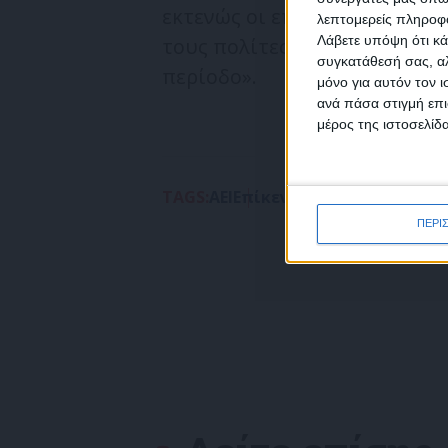
εκτενώς οι επιπτώσεις της κ
λεπτομερείς πληροφορ
Λάβετε υπόψη ότι κά
τους πολίτες της, καθώς και
συγκατάθεσή σας, αλ
περίοδο».
μόνο για αυτόν τον 
Συμ
ανά πάσα στιγμή επι
δεδο
μέρος της ιστοσελίδα
TAGS:
ΑΕΙ
Επίκεντρο
Νομοσχέδιο
Σβί
ΠΕΡΙ