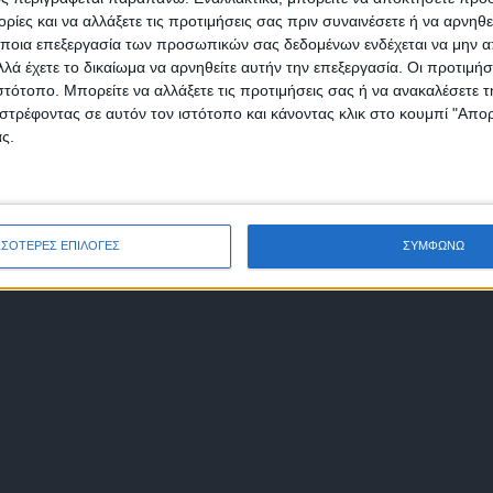
υβερνητικής πολιτικής στη Θεσσαλονίκη και
ίες και να αλλάξετε τις προτιμήσεις σας πριν συναινέσετε ή να αρνηθεί
ποια επεξεργασία των προσωπικών σας δεδομένων ενδέχεται να μην απ
 ο σχεδιασμός του κόμματος την επόμενη
λά έχετε το δικαίωμα να αρνηθείτε αυτήν την επεξεργασία. Οι προτιμήσ
ιστότοπο. Μπορείτε να αλλάξετε τις προτιμήσεις σας ή να ανακαλέσετε
φωνώ με τους Όρους χρήσης και την Πολιτική προστασίας προσωπ
στρέφοντας σε αυτόν τον ιστότοπο και κάνοντας κλικ στο κουμπί "Απ
μένων
ς.
γκου
ΣΣΟΤΕΡΕΣ ΕΠΙΛΟΓΕΣ
ΣΥΜΦΩΝΩ