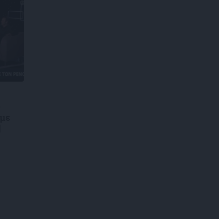
ς
 με
|