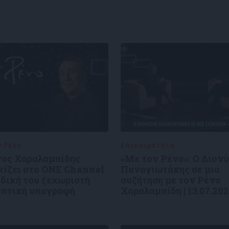
ν Ρένο
05/08/2026
Επικαιρότητα
09/06/2026
νος Χαραλαμπίδης
«Με τον Ρένο»: Ο Διον
χίζει στο ONE Channel
Παναγιωτάκης σε μια
 δική του ξεχωριστή
συζήτηση με τον Ρένο
οπτική υπογραφή
Χαραλαμπίδη | 13.07.20