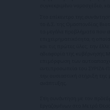
συγκεκριμένο νομοσχέδιο, κ
Στο επίκεντρο της συνάντησ
το Δ.Σ. της Ομοσπονδίας Βι
τα μεγάλα προβλήματα που α
επιχειρηματικότητα, η οποία
και τις πρώτες ύλες, την έλ
αδιαφορία της κυβέρνησης Μ
επιμόρφωση των αυτοαπασχολ
αντιπροσωπεία του ΣΥΡΙΖΑ-ΠΣ
την ουσιαστική στήριξη της 
ανάπτυξης.
Στη συνάντηση με τον πρόεδ
Εργαζομένων στο Μετρό Θεσσ