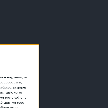
α
 συσκευή, όπως τα
προσαρμοσμένες
ιεχόμενο, μέτρηση
αση
ς, εμείς και οι
και ταυτοποίησης
ό εμάς και τους
σβαση σε πιο