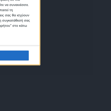
τε να συναινέσετε.
αιτεί τη
εις σας θα ισχύουν
 τη συγκατάθεσή σας
ικών
ορρήτου" στο κάτω