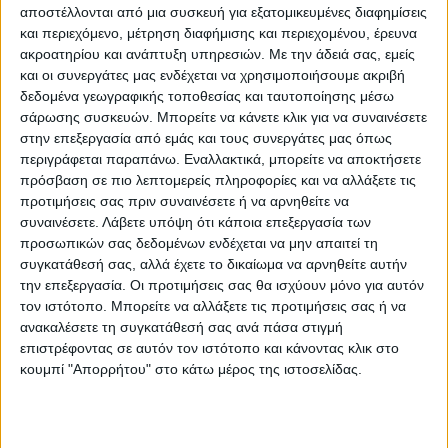
αυτή τη δύσκολη μάχη.
αποστέλλονται από μια συσκευή για εξατομικευμένες διαφημίσεις
και περιεχόμενο, μέτρηση διαφήμισης και περιεχομένου, έρευνα
ακροατηρίου και ανάπτυξη υπηρεσιών.
Με την άδειά σας, εμείς
Θα ήθελα να τονίσω κάτι για να γίνει
και οι συνεργάτες μας ενδέχεται να χρησιμοποιήσουμε ακριβή
δεδομένα γεωγραφικής τοποθεσίας και ταυτοποίησης μέσω
αντιληπτό και από τους πολίτες, ότι το
σάρωσης συσκευών. Μπορείτε να κάνετε κλικ για να συναινέσετε
δάσος της Δαδιάς, το Εθνικό Πάρκο, φτάνει
στην επεξεργασία από εμάς και τους συνεργάτες μας όπως
σε έκταση τα 420 χιλιάδες στρέμματα. Η
περιγράφεται παραπάνω. Εναλλακτικά, μπορείτε να αποκτήσετε
πρόσβαση σε πιο λεπτομερείς πληροφορίες και να αλλάξετε τις
ομάδα αυτή επιχειρεί σε πολύπλοκο, όπως
προτιμήσεις σας πριν συναινέσετε ή να αρνηθείτε να
έχουμε τονίσει πολλές φορές, περιβάλλον.
συναινέσετε.
Λάβετε υπόψη ότι κάποια επεξεργασία των
προσωπικών σας δεδομένων ενδέχεται να μην απαιτεί τη
Με αδυναμία πρόσβασης, δύσκολο
συγκατάθεσή σας, αλλά έχετε το δικαίωμα να αρνηθείτε αυτήν
ανάγλυφο με βραχώδεις περιοχές και
την επεξεργασία. Οι προτιμήσεις σας θα ισχύουν μόνο για αυτόν
τον ιστότοπο. Μπορείτε να αλλάξετε τις προτιμήσεις σας ή να
συχνές εναλλαγές ανέμων.
ανακαλέσετε τη συγκατάθεσή σας ανά πάσα στιγμή
επιστρέφοντας σε αυτόν τον ιστότοπο και κάνοντας κλικ στο
Ο στόχος είναι να περιορίσουμε τις
κουμπί "Απορρήτου" στο κάτω μέρος της ιστοσελίδας.
επιπτώσεις. Σήμερα, δώσαμε πάλι μια πολύ
δύσκολη μάχη. Όλοι -Πυροσβέστες, Δασικοί