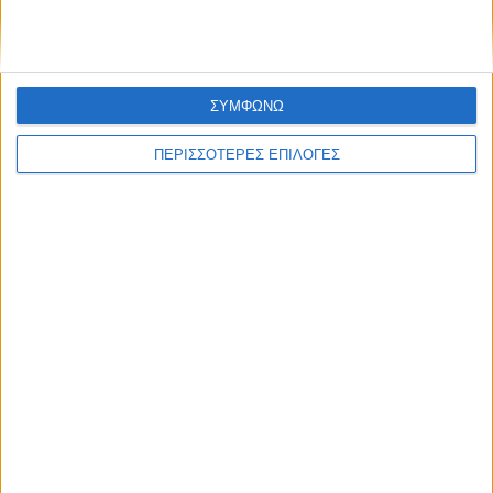
Channel με τη δική του ξεχωριστή τηλεοπτική
υπογραφή
ΣΥΜΦΩΝΩ
ΠΕΡΙΣΣΟΤΕΡΕΣ ΕΠΙΛΟΓΕΣ
Επικαιρότητα
09/06/2026
«Με τον Ρένο»: Ο Διονύσης Παναγιωτάκης σε
μια συζήτηση με τον Ρένο Χαραλαμπίδη |