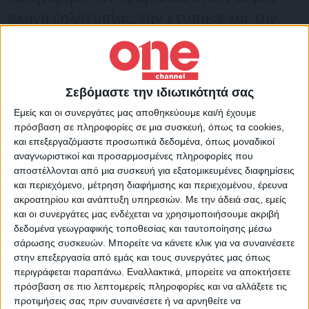
σκηνή ζηλοτυπίας, την χτύπησε και την
απείλησε.
Οι αστυνομικοί ακολούθως τον εντόπισαν
Σεβόμαστε την ιδιωτικότητά σας
το μεσημέρι και τον οδήγησαν στο
Εμείς και οι συνεργάτες μας αποθηκεύουμε και/ή έχουμε
αστυνομικό τμήμα Αλίμου, όπου και
πρόσβαση σε πληροφορίες σε μια συσκευή, όπως τα cookies,
υποβλήθηκε η μήνυση σε βάρος του.
και επεξεργαζόμαστε προσωπικά δεδομένα, όπως μοναδικοί
αναγνωριστικοί και προσαρμοσμένες πληροφορίες που
αποστέλλονται από μια συσκευή για εξατομικευμένες διαφημίσεις
Ωστόσο, ο τραγουδιστής αρνείται την
και περιεχόμενο, μέτρηση διαφήμισης και περιεχομένου, έρευνα
κατηγορία και έχει υποβάλλει και ο ίδιος
ακροατηρίου και ανάπτυξη υπηρεσιών.
Με την άδειά σας, εμείς
μήνυση για ψευδή καταμήνυση,
και οι συνεργάτες μας ενδέχεται να χρησιμοποιήσουμε ακριβή
δεδομένα γεωγραφικής τοποθεσίας και ταυτοποίησης μέσω
συκοφαντική δυσφήμηση, αλλά και για
σάρωσης συσκευών. Μπορείτε να κάνετε κλικ για να συναινέσετε
αυτοδικία μέσω του δικηγόρου του, Αλέξη
στην επεξεργασία από εμάς και τους συνεργάτες μας όπως
περιγράφεται παραπάνω. Εναλλακτικά, μπορείτε να αποκτήσετε
Κούγια.
πρόσβαση σε πιο λεπτομερείς πληροφορίες και να αλλάξετε τις
προτιμήσεις σας πριν συναινέσετε ή να αρνηθείτε να