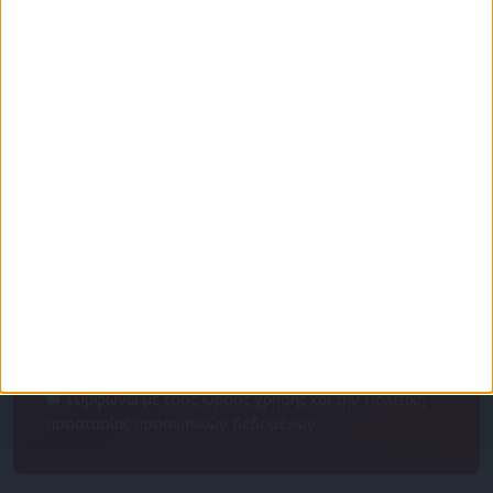
Για να ενημερώνεστε πάντα πρώτοι!
Κάνε εγγραφή στο Newsletter μας και απόκτησε
πρόσβαση στα νέα πριν από όλους τους άλλους.
NEWSLETTER
Συμφωνώ με τους Όρους χρήσης και την Πολιτική
προστασίας προσωπικών δεδομένων