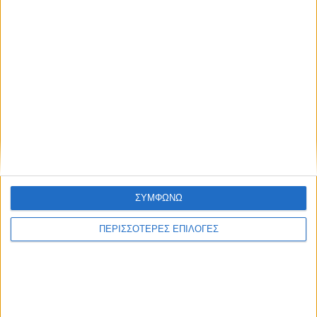
Συμφωνώ με τους Όρους χρήσης και την
Πολιτική προστασίας προσωπικών
δεδομένων
ΣΥΜΦΩΝΩ
Επικαιρότητα
09/06/2026
ΠΕΡΙΣΣΟΤΕΡΕΣ ΕΠΙΛΟΓΕΣ
«Με τον Ρένο»: Η Ρένα Μόρφη σε μια συζήτηση
με τον Ρένο Χαραλαμπίδη | 06.07.2026